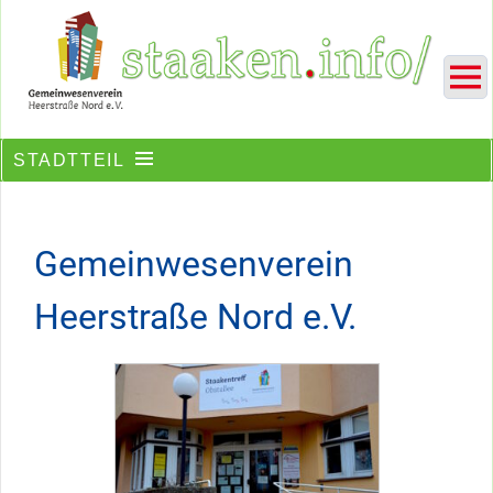
Skip
Ein Projekt des Gemeinwesenvereins Heerstraße Nord
to
content
STADTTEIL
Gemeinwesenverein
Heerstraße Nord e.V.