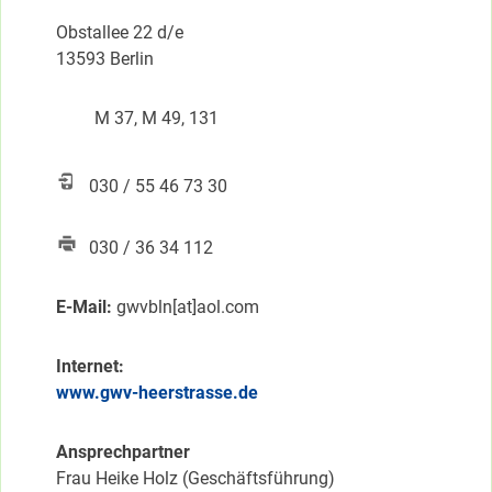
Obstallee 22 d/e
13593 Berlin
M 37, M 49, 131
030 / 55 46 73 30
030 / 36 34 112
E-Mail:
gwvbln[at]aol.com
Internet:
www.gwv-heerstrasse.de
Ansprechpartner
Frau Heike Holz (Geschäftsführung)