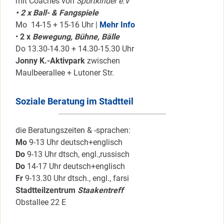
mit Coaches von
Sportkinder e.V
• 2 x Ball- & Fangspiele
Mo 14-15 + 15-16 Uhr |
Mehr Info
•
2 x
Bewegung, Bühne, Bälle
Do 13.30-14.30 + 14.30-15.30 Uhr
Jonny K.-Aktivpark
zwischen
Maulbeerallee + Lutoner Str.
Soziale Beratung im Stadtteil
die Beratungszeiten & -sprachen:
Mo
9-13 Uhr deutsch+englisch
Do
9-13 Uhr dtsch, engl.,russisch
Do
14-17 Uhr deutsch+englisch
Fr
9-13.30 Uhr dtsch., engl., farsi
Stadtteilzentrum
Staakentreff
Obstallee 22 E