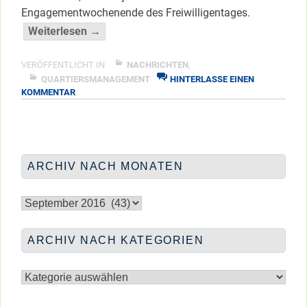
Engagementwochenende des Freiwilligentages.
“Freitag
Weiterlesen →
ist
Putztag,
VERÖFFENTLICHT IN
NACHRICHTEN
,
Kiezputztag!”
QUARTIERSMANAGEMENT
HINTERLASSE EINEN
ZU
KOMMENTAR
</span
FREITAG
IST
PUTZTAG,
KIEZPUTZTAG!
ARCHIV NACH MONATEN
Archiv
nach
Monaten
ARCHIV NACH KATEGORIEN
Archiv
nach
Kategorien