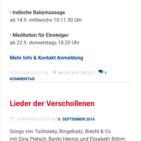
•
Indische Babymassage
ab 14.9. mittwochs 10-11.30 Uhr
•
Meditation für Einsteiger
ab 22.9. donnerstags 18-20 Uhr
Mehr Info & Kontakt Anmeldung
VERÖFFENTLICHT IN
NICHT-AUF-SEITE-1
1
ZU
KOMMENTAR
NEUE
KURSE
IM
Lieder der Verschollenen
FAMILIENTREFF
VERÖFFENTLICHT AM
5. SEPTEMBER 2016
Songs von Tucholsky, Ringelnatz, Brecht & Co
mit Gina Pietsch, Bardo Hennig und Elisabeth Böhm-