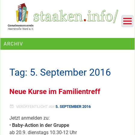
Skip
Ein Projekt des Gemeinwesenvereins Heerstraße Nord
to
content
ARCHIV
Tag:
5. September 2016
Neue Kurse im Familientreff
VERÖFFENTLICHT AM
5. SEPTEMBER 2016
Jetzt anmelden zu:
•
Baby-Action in der Gruppe
ab 20.9. dienstags 10.30-12 Uhr