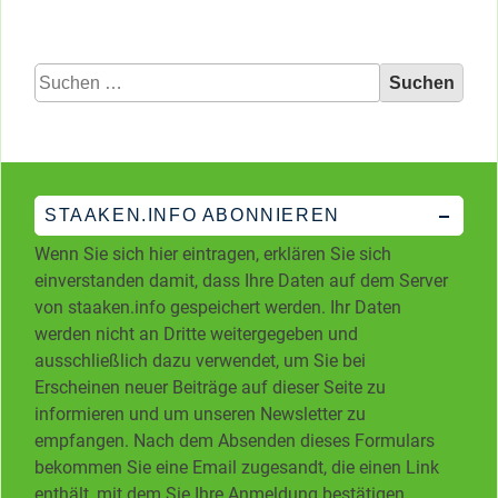
Suchen
nach:
STAAKEN.INFO ABONNIEREN
Wenn Sie sich hier eintragen, erklären Sie sich
einverstanden damit, dass Ihre Daten auf dem Server
von staaken.info gespeichert werden. Ihr Daten
werden nicht an Dritte weitergegeben und
ausschließlich dazu verwendet, um Sie bei
Erscheinen neuer Beiträge auf dieser Seite zu
informieren und um unseren Newsletter zu
empfangen. Nach dem Absenden dieses Formulars
bekommen Sie eine Email zugesandt, die einen Link
enthält, mit dem Sie Ihre Anmeldung bestätigen