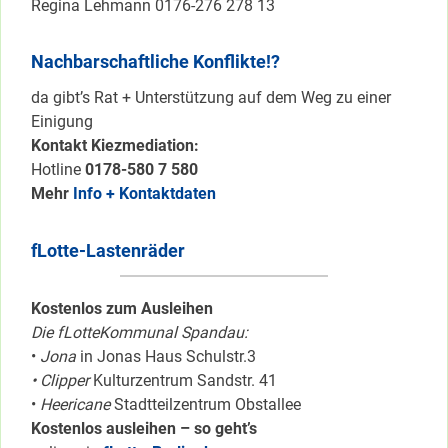
Regina Lehmann 0176-276 278 13
Nachbarschaftliche Konflikte!?
da gibt’s Rat + Unterstützung auf dem Weg zu einer
Einigung
Kontakt Kiezmediation:
Hotline
0178-580 7 580
Mehr
Info + Kontaktdaten
fLotte-Lastenräder
Kostenlos zum Ausleihen
Die fLotteKommunal Spandau:
•
Jona
in Jonas Haus Schulstr.3
• Clipper
Kulturzentrum Sandstr. 41
•
Heericane
Stadtteilzentrum Obstallee
Kostenlos ausleihen – so geht’s