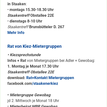
in Staaken
:
•
montags 15.30-18.30 Uhr
Staakentreff
Obstallee 22E
•
dienstags 8-10 Uhr
Staakentreff
Brunsbütteler D. 267
Mehr Info
Rat von Kiez-Mietergruppen
• Kiezsprechstunde
Infos + Rat
von Mietergruppen bei Adler + Gewobag:
1. Montag je Monat 17.30 Uhr
Staakentreff Obstallee 22E
download:
Rat+Kontakt Mietergruppen
facebook
.
com
/staakenerkiez
•
Mietergruppe Gewobag
jd 2. Mittwoch je Monat 18 Uhr
•
Mieterbeirat MBR Gewobag