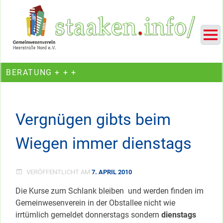
Skip
Ein Projekt des Gemeinwesenvereins Heerstraße Nord
to
content
BERATUNG + + +
Vergnügen gibts beim
Wiegen immer dienstags
VERÖFFENTLICHT AM
7. APRIL 2010
Die Kurse zum Schlank bleiben und werden finden im
Gemeinwesenverein in der Obstallee nicht wie
irrtümlich gemeldet donnerstags sondern
dienstags