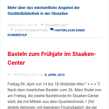
Mehr über das wöchentliche Angebot der
Stadtteilbibliothek in der Obstallee
VERÖFFENTLICHT IN
STAAKEN LIEST
,
STADTTEILBIBLIOTHEK
HINTERLASSE EINEN
ZU
KOMMENTAR
STADTTEILBIBLIOTHEK:
“ERST
ICH
Basteln zum Frühjahr im Staaken-
EIN
STÜCK…
Center
DANN
DU…”
VERÖFFENTLICHT AM
8. APRIL 2010
Freitag 09. April von 14 bis 18 Uhr[slider title=” + + + “]
Nach dem österlichen Basteln vom 26. März findet nun
am Freitag, die zweite Bastelrunde im Staaken-Center
statt, die mit Mitteln aus dem Quartiersfonds 1 (für
direkte Aktionen, mit kleinerem Finanzbedarf, die der