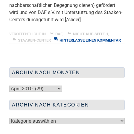
nachbarschaftlichen Begegnung dienen) gefördert
wird und von DAF e.V. mit Unterstützung des Staaken-
Centers durchgeführt wird.[/slider]
VERÖFFENTLICHT IN
DAF
,
NICHT-AUF-SEITE-1
,
ZU
STAAKEN-CENTER
HINTERLASSE EINEN KOMMENTAR
BASTE
ZUM
FRÜHJ
IM
STAAK
ARCHIV NACH MONATEN
CENTE
Archiv
nach
Monaten
ARCHIV NACH KATEGORIEN
Archiv
nach
Kategorien