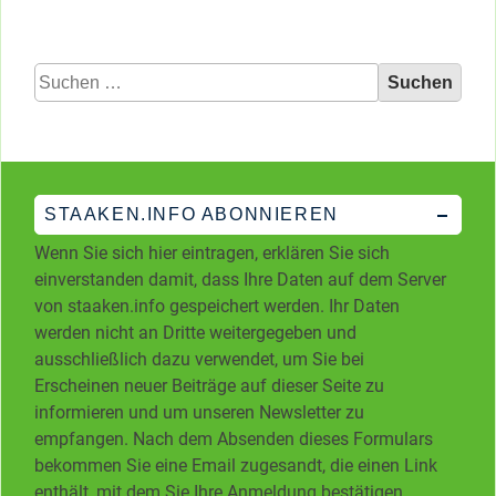
Suchen
nach:
STAAKEN.INFO ABONNIEREN
Wenn Sie sich hier eintragen, erklären Sie sich
einverstanden damit, dass Ihre Daten auf dem Server
von staaken.info gespeichert werden. Ihr Daten
werden nicht an Dritte weitergegeben und
ausschließlich dazu verwendet, um Sie bei
Erscheinen neuer Beiträge auf dieser Seite zu
informieren und um unseren Newsletter zu
empfangen. Nach dem Absenden dieses Formulars
bekommen Sie eine Email zugesandt, die einen Link
enthält, mit dem Sie Ihre Anmeldung bestätigen