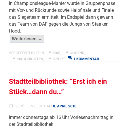
In Championsleague-Manier wurde in Gruppenphase
mit Vor- und Rückrunde sowie Halbfinale und Finale
das Siegerteam ermittelt. Im Endspiel dann gewann
das Team von DAF gegen die Jungs von Staaken
Hood.
“Heimsieg
Weiterlesen →
beim
Ferien-
VERÖFFENTLICHT IN
DAF
,
JUGEND
,
ZU
Fußballturnier”
NACHRICHTEN
,
SPORT
1 KOMMENTAR
HEIMSIEG
</span
BEIM
FERIEN-
Stadtteilbibliothek: “Erst ich ein
FUSSBALLTURNIE
Stück…dann du…”
VERÖFFENTLICHT AM
8. APRIL 2010
Immer donnerstags ab 16 Uhr Vorlesenachmittag in
der Stadtteilbibliothek