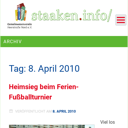
Skip
Ein Projekt des Gemeinwesenvereins Heerstraße Nord
to
content
ARCHIV
Tag:
8. April 2010
Heimsieg beim Ferien-
Fußballturnier
VERÖFFENTLICHT AM
8. APRIL 2010
Viel los