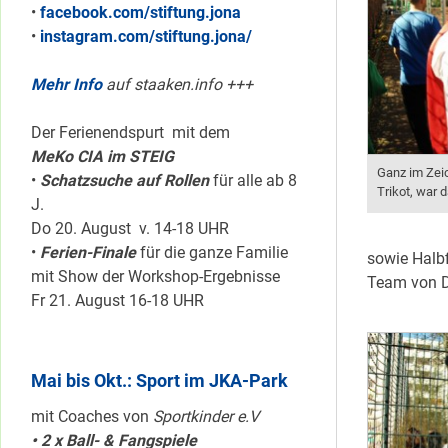
•
facebook.com/stiftung.jona
•
instagram.com/stiftung.jona/
Mehr Info
auf staaken.info +++
Der Ferienendspurt mit dem
MeKo CIA im STEIG
Ganz im Zeic
•
Schatzsuche auf Rollen
für alle ab 8
Trikot, war d
J.
Do 20. August v. 14-18 UHR
•
Ferien-Finale
für die ganze Familie
sowie Halbf
mit Show der Workshop-Ergebnisse
Team von D
Fr 21. August 16-18 UHR
Mai bis Okt.: Sport im JKA-Park
mit Coaches von
Sportkinder e.V
• 2 x Ball- & Fangspiele