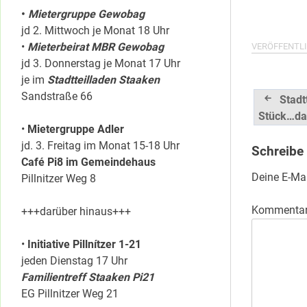
•
Mietergruppe Gewobag
jd 2. Mittwoch je Monat 18 Uhr
•
Mieterbeirat MBR Gewobag
VERÖFFENTLI
jd 3. Donnerstag je Monat 17 Uhr
je im
Stadtteilladen Staaken
Beitrag
Sandstraße 66
Stadtt
Stück…da
•
Mietergruppe Adler
jd. 3. Freitag im Monat 15-18 Uhr
Schreibe
Café Pi8 im Gemeindehaus
Deine E-Mai
Pillnitzer Weg 8
Kommenta
+++darüber hinaus+++
•
Initiative Pillnítzer 1-21
jeden Dienstag 17 Uhr
Familientreff Staaken Pi21
EG Pillnitzer Weg 21