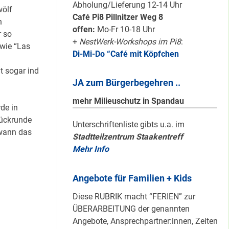
Karten für den
Abholung/Lieferung 12-14 Uhr
wölf
neuen Quartiersrat
Café Pi8 Pillnitzer Weg 8
h
2023-25 …
offen:
Mo-Fr 10-18 Uhr
 so
+
NestWerk-Workshops im Pi8
:
wie “Las
Di-Mi-Do “Café mit Köpfchen
Ein echtes “PLUS”
für Heerstraße
t sogar ind
JA zum Bürgerbegehren ..
Nord …
mehr Milieuschutz in Spandau
de in
ückrunde
Staaken: Immer
Unterschriftenliste gibts u.a. im
ewann das
Stadtteilzentrum Staakentreff
schön sauber
Mehr Info
halten!
Angebote für Familien + Kids
Neuer Look für’s
Diese RUBRIK macht “FERIEN” zur
#Nachbarschaftmachen
ÜBERARBEITUNG der genannten
Angebote, Ansprechpartner:innen, Zeiten