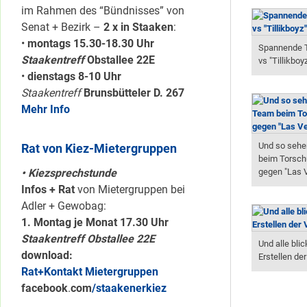
im Rahmen des “Bündnisses” von
Senat + Bezirk –
2 x in Staaken
:
•
montags 15.30-18.30 Uhr
Spannende To
Staakentreff
Obstallee 22E
vs "Tillikboy
•
dienstags 8-10 Uhr
Staakentreff
Brunsbütteler D. 267
Mehr Info
Und so sehe
Rat von Kiez-Mietergruppen
beim Torschu
gegen "Las 
• Kiezsprechstunde
Infos + Rat
von Mietergruppen bei
Adler + Gewobag:
1. Montag je Monat 17.30 Uhr
Staakentreff Obstallee 22E
Und alle bli
download:
Erstellen de
Rat+Kontakt Mietergruppen
facebook
.
com
/staakenerkiez