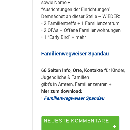
sowie Name +
“Ausrichtungen der Einrichtungen”
Demnächst an dieser Stelle – WIEDER:
Mit dem
• 2 Familientreffs + 1 Familienzentrum
“Redemobil” im
• 2 OFAs – Offene Familienwohnungen
Kiez unterwegs …
• 1 “Early Bird” + mehr
Familienwegweiser Spandau
Lokale Register-
Anlaufstelle in
Staaken
66 Seiten Info, Orte, Kontakte
für Kinder,
Jugendliche & Familien
gibt’s in Ämtern, Familienzentren +
hier zum download:
Silber für
•
Familienwegweiser Spandau
Bildungsnetz
Heerstraße
NEUESTE KOMMENTARE