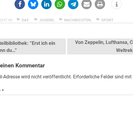
CHT IN
DAF
,
JUGEND
,
NACHRICHTEN
,
SPORT
snavigation
Von Zeppelin, Lufthansa, 
eilbibliothek: “Erst ich ein
nn du…”
Weltrek
 einen Kommentar
l-Adresse wird nicht veröffentlicht.
Erforderliche Felder sind mit
r
*