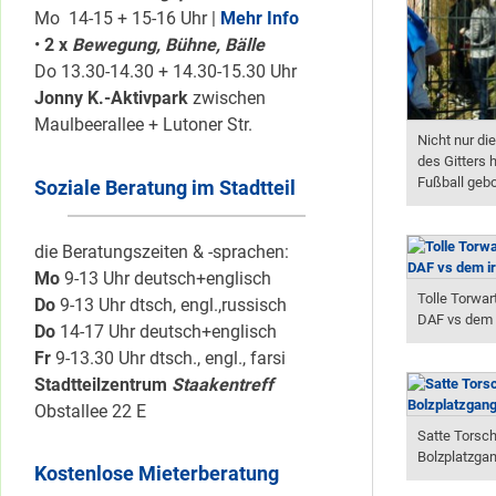
Mo 14-15 + 15-16 Uhr |
Mehr Info
•
2 x
Bewegung, Bühne, Bälle
Do 13.30-14.30 + 14.30-15.30 Uhr
Jonny K.-Aktivpark
zwischen
Maulbeerallee + Lutoner Str.
Nicht nur di
des Gitters 
Fußball gebo
Soziale Beratung im Stadtteil
die Beratungszeiten & -sprachen:
Mo
9-13 Uhr deutsch+englisch
Tolle Torwar
Do
9-13 Uhr dtsch, engl.,russisch
DAF vs dem 
Do
14-17 Uhr deutsch+englisch
Fr
9-13.30 Uhr dtsch., engl., farsi
Stadtteilzentrum
Staakentreff
Obstallee 22 E
Satte Torsch
Bolzplatzga
Kostenlose Mieterberatung