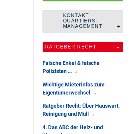
HipHop-Video: Das
ist Mein Viertel!
KONTAKT
QUARTIERS-
MANAGEMENT
Mit Mieter-Kohle
RATGEBER RECHT
auf Senats-Kohle
errichtet
Falsche Enkel & falsche
Polizisten …
→
Wie Staaken zu
Wichtige Mieterinfos zum
zwei Hahnebergen
Eigentümerwechsel
→
kam
Ratgeber Recht: Über Hauswart,
Reinigung und Müll
→
100 Jahre
Heerstraße
4. Das ABC der Heiz- und