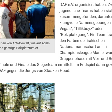
DAF e.V. organisiert haben. Z
jugendliche Teams haben sic
zusammengefunden, darunter
klangvolle Namensgebungen 
Vegas”, “Tillikboyz” oder
“Bolzplatzgang”. Ein Team tra
den Farben der irakischen
hen von Anti-Gewalt, wie auf Adels
Nationalmannschaft an. In
as gestrige Bolzplatzturnier
Championsleague-Manier wur
Gruppenphase mit Vor- und R
inale und Finale das Siegerteam ermittelt. Im Endspiel dann g
AF gegen die Jungs von Staaken Hood.