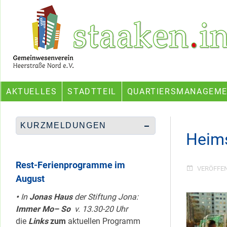
Skip
Ein Projekt des Gemeinwesenvereins Heerstraße Nord
to
content
AKTUELLES
STADTTEIL
QUARTIERSMANAGEM
KURZMELDUNGEN
Heims
Rest-Ferienprogramme im
VERÖFFE
August
•
In
Jonas Haus
der Stiftung Jona:
Immer Mo– So
v. 13.30-20 Uhr
die
Links
zum
aktuellen Programm