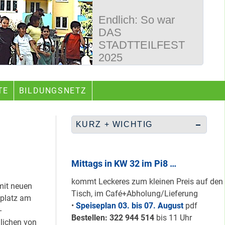
Endlich: So war
DAS
STADTTEILFEST
2025
50 Jahre
TE
BILDUNGSNETZ
Wegbereiter &
guter Begleiter …
KURZ + WICHTIG
Rüberretten was
geht & sich
Mittags in KW 32 im Pi8 …
ABSCHAFFEN!
kommt Leckeres zum kleinen Preis auf den
mit neuen
Tisch, im Café+Abholung/Lieferung
zplatz am
•
Speiseplan 03. bis 07. August
pdf
-
Nur grüne & gelbe
Bestellen: 322 94
4 514
bis 11 Uhr
dlichen von