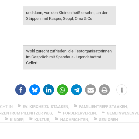
und dann, von den Kleinen heiß ersehnt, an den
Strippen, mit Kasper, Seppl, Oma & Co
Wohl zurecht zufrieden: die Festorganisatorinnen
im Gespräch mit Spandaus Jugendstadtrat
Gellert
CHT IN
EV. KIRCHE ZU STAAKEN
,
FAMILIENTREFF STAAKEN
,
NZENTRUM PILLNITZER WEG
,
FÖRDERERVEREIN
,
GEMEINWESENVE
,
KINDER
,
KULTUR
,
NACHRICHTEN
,
SENIOREN