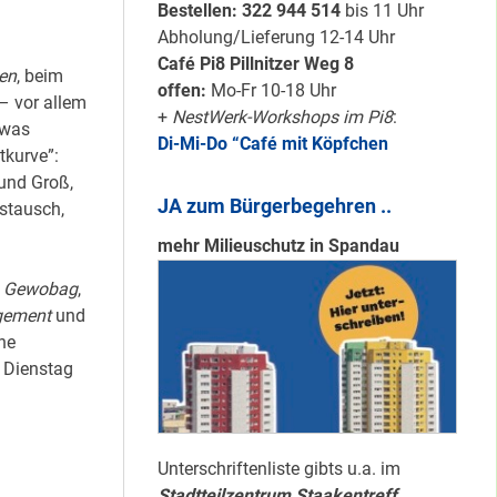
Karten für den
Bestellen: 322 94
4 514
bis 11 Uhr
neuen Quartiersrat
Abholung/Lieferung 12-14 Uhr
2023-25 …
Café Pi8 Pillnitzer Weg 8
ken
, beim
offen:
Mo-Fr 10-18 Uhr
– vor allem
+
NestWerk-Workshops im Pi8
:
Ein echtes “PLUS”
twas
Di-Mi-Do “Café mit Köpfchen
für Heerstraße
tkurve”:
Nord …
 und Groß,
JA zum Bürgerbegehren ..
stausch,
mehr Milieuschutz in Spandau
Staaken: Immer
n
Gewobag
,
schön sauber
gement
und
halten!
ne
Dienstag
Neuer Look für’s
#Nachbarschaftmachen
Unterschriftenliste gibts u.a. im
Stadtteilzentrum Staakentreff