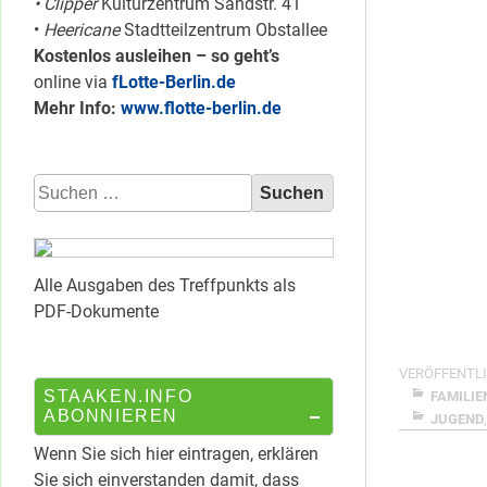
• Clipper
Kulturzentrum Sandstr. 41
•
Heericane
Stadtteilzentrum Obstallee
Kostenlos ausleihen – so geht’s
online via
fLotte-Berlin.de
Mehr Info:
www.flotte-berlin.de
Suchen
nach:
Alle Ausgaben des Treffpunkts als
PDF-Dokumente
VERÖFFENTLI
STAAKEN.INFO
FAMILIE
ABONNIEREN
JUGEND
Wenn Sie sich hier eintragen, erklären
Sie sich einverstanden damit, dass