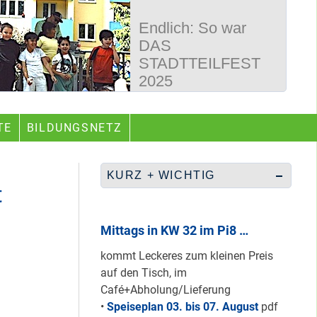
Endlich: So war
DAS
STADTTEILFEST
2025
50 Jahre
TE
BILDUNGSNETZ
Wegbereiter &
guter Begleiter …
KURZ + WICHTIG
t
Rüberretten was
geht & sich
Mittags in KW 32 im Pi8 …
ABSCHAFFEN!
kommt Leckeres zum kleinen Preis
auf den Tisch, im
Café+Abholung/Lieferung
Nur grüne & gelbe
•
Speiseplan 03. bis 07. August
pdf