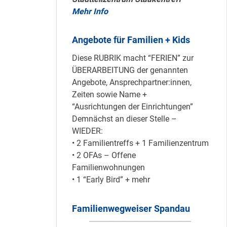
Mehr Info
Mit dem
Angebote für Familien + Kids
“Redemobil” im
Kiez unterwegs …
Diese RUBRIK macht “FERIEN” zur
ÜBERARBEITUNG der genannten
Angebote, Ansprechpartner:innen,
Zeiten sowie Name +
Lokale Register-
“Ausrichtungen der Einrichtungen”
Anlaufstelle in
Demnächst an dieser Stelle –
Staaken
WIEDER:
• 2 Familientreffs + 1 Familienzentrum
• 2 OFAs – Offene
Silber für
Familienwohnungen
Bildungsnetz
• 1 “Early Bird” + mehr
Heerstraße
Familienwegweiser Spandau