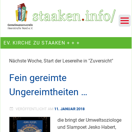
Skip
Ein Projekt des Gemeinwesenvereins Heerstraße Nord
to
content
EV. KIRCHE ZU STAAKEN + + +
Nächste Woche, Start der Lesereihe in "Zuversicht"
Fein gereimte
Ungereimtheiten …
VERÖFFENTLICHT AM
11. JANUAR 2018
die bringt der Umweltsoziologe
und Slampoet Jesko Habert,