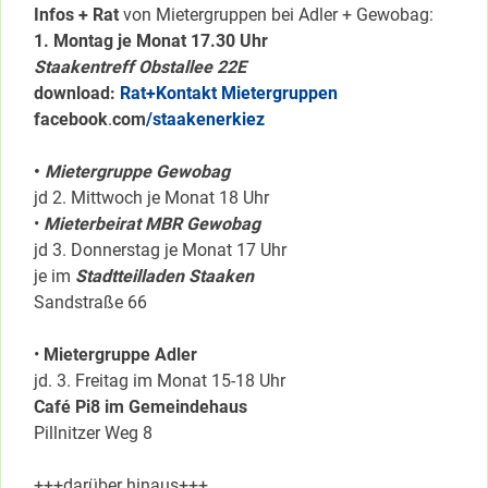
Infos + Rat
von Mietergruppen bei Adler + Gewobag:
1. Montag je Monat 17.30 Uhr
Staakentreff Obstallee 22E
download:
Rat+Kontakt Mietergruppen
facebook
.
com
/staakenerkiez
•
Mietergruppe Gewobag
jd 2. Mittwoch je Monat 18 Uhr
•
Mieterbeirat MBR Gewobag
jd 3. Donnerstag je Monat 17 Uhr
je im
Stadtteilladen Staaken
Sandstraße 66
•
Mietergruppe Adler
jd. 3. Freitag im Monat 15-18 Uhr
Café Pi8 im Gemeindehaus
Pillnitzer Weg 8
+++darüber hinaus+++