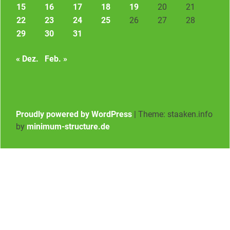
15
16
17
18
19
20
21
22
23
24
25
26
27
28
29
30
31
« Dez.
Feb. »
Proudly powered by WordPress
|
Theme: staaken.info
by
minimum-structure.de