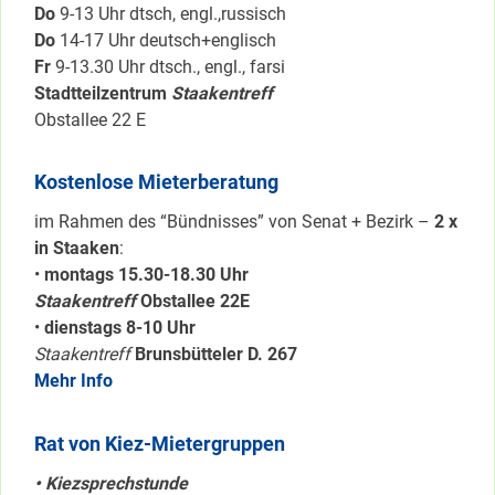
Do
9-13 Uhr dtsch, engl.,russisch
Do
14-17 Uhr deutsch+englisch
Fr
9-13.30 Uhr dtsch., engl., farsi
Stadtteilzentrum
Staakentreff
Obstallee 22 E
Kostenlose Mieterberatung
im Rahmen des “Bündnisses” von Senat + Bezirk –
2 x
in Staaken
:
•
montags 15.30-18.30 Uhr
Staakentreff
Obstallee 22E
•
dienstags 8-10 Uhr
Staakentreff
Brunsbütteler D. 267
Mehr Info
Rat von Kiez-Mietergruppen
• Kiezsprechstunde