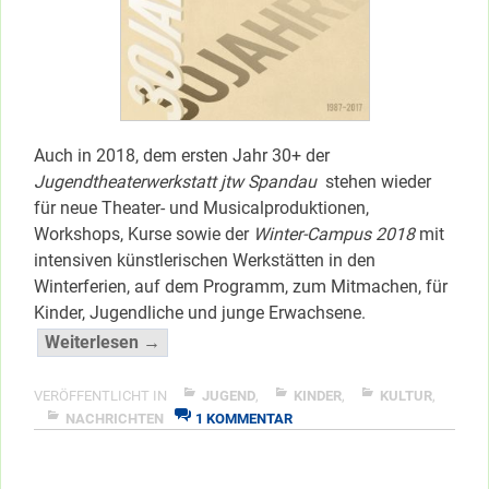
Auch in 2018, dem ersten Jahr 30+ der
Jugendtheaterwerkstatt jtw Spandau
stehen wieder
für neue Theater- und Musicalproduktionen,
Workshops, Kurse sowie der
Winter-Campus 2018
mit
intensiven künstlerischen Werkstätten in den
Winterferien, auf dem Programm, zum Mitmachen, für
Kinder, Jugendliche und junge Erwachsene.
“jtw:
Weiterlesen →
Neue
Produktionen
VERÖFFENTLICHT IN
JUGEND
,
KINDER
,
KULTUR
,
ZU
&
NACHRICHTEN
1 KOMMENTAR
JTW:
Winter-
NEUE
Campus”
PRODUKTIONEN