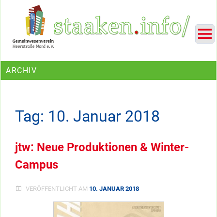
Skip
Ein Projekt des Gemeinwesenvereins Heerstraße Nord
to
content
ARCHIV
Tag:
10. Januar 2018
jtw: Neue Produktionen & Winter-
Campus
VERÖFFENTLICHT AM
10. JANUAR 2018