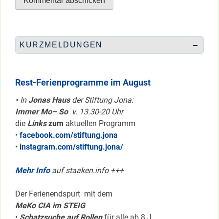
KURZMELDUNGEN
Rest-Ferienprogramme im August
•
In
Jonas Haus
der Stiftung Jona:
Immer Mo– So
v. 13.30-20 Uhr
die
Links
zum
aktuellen Programm
•
facebook.com/stiftung.jona
•
instagram.com/stiftung.jona/
Mehr Info
auf staaken.info +++
Der Ferienendspurt mit dem
MeKo CIA im STEIG
•
Schatzsuche auf Rollen
für alle ab 8 J.