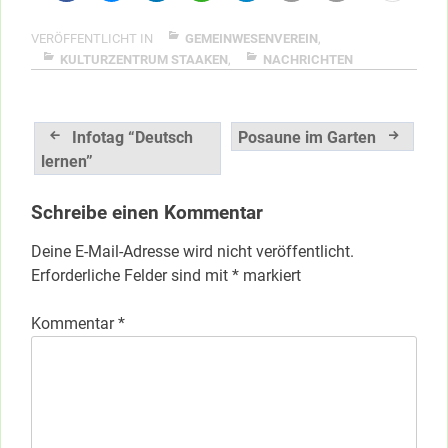
VERÖFFENTLICHT IN
GEMEINWESENVEREIN
,
KULTURZENTRUM STAAKEN
,
NACHRICHTEN
Beitragsnavigation
Infotag “Deutsch
Posaune im Garten
lernen”
Schreibe einen Kommentar
Deine E-Mail-Adresse wird nicht veröffentlicht.
Erforderliche Felder sind mit
*
markiert
Kommentar
*