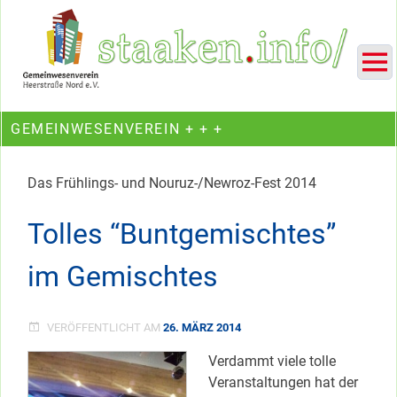
Skip
Ein Projekt des Gemeinwesenvereins Heerstraße Nord
to
content
GEMEINWESENVEREIN + + +
Das Frühlings- und Nouruz-/Newroz-Fest 2014
Tolles “Buntgemischtes”
im Gemischtes
VERÖFFENTLICHT AM
26. MÄRZ 2014
Verdammt viele tolle
Veranstaltungen hat der