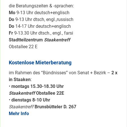
die Beratungszeiten & -sprachen:
Mo
9-13 Uhr deutsch+englisch
Do
9-13 Uhr dtsch, engl.,russisch
Do
14-17 Uhr deutsch+englisch
Fr
9-13.30 Uhr dtsch., engl., farsi
Stadtteilzentrum
Staakentreff
Obstallee 22 E
Kostenlose Mieterberatung
im Rahmen des “Bündnisses” von Senat + Bezirk –
2 x
in Staaken
:
•
montags 15.30-18.30 Uhr
Staakentreff
Obstallee 22E
•
dienstags 8-10 Uhr
Staakentreff
Brunsbütteler D. 267
Mehr Info