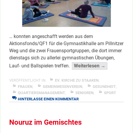
… konnten angeschafft werden aus dem
Aktionsfonds/QF1 für die Gymnastikhalle am Pillnitzer
Weg und die zwei Frauensportgruppen, die dort immer
dienstags sich zu allerlei gymnastischen Übungen,
“Neue
Lauf- und Ballspielen treffen.
Weiterlesen →
Matten
&
VERÖFFENTLICHT IN
EV. KIRCHE ZU STAAKEN
,
Mehr”
FRAUEN
,
GEMEINWESENVEREIN
,
GESUNDHEIT
,
QUARTIERSMANAGEMENT
,
SENIOREN
,
SPORT
</span
ZU
HINTERLASSE EINEN KOMMENTAR
NEUE
MATTEN
&
Nouruz im Gemischtes
MEHR