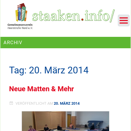
Skip
Ein Projekt des Gemeinwesenvereins Heerstraße Nord
to
content
ARCHIV
Tag:
20. März 2014
Neue Matten & Mehr
VERÖFFENTLICHT AM
20. MÄRZ 2014