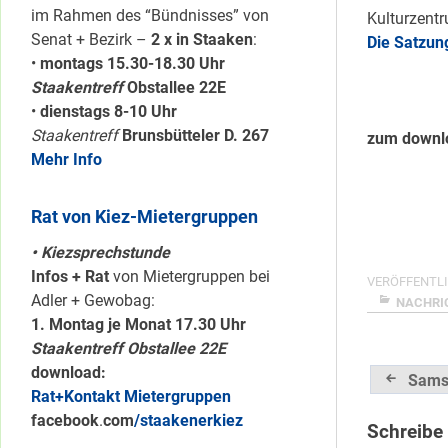
im Rahmen des “Bündnisses” von
Kulturzent
Senat + Bezirk –
2 x in Staaken
:
Die Satzun
•
montags 15.30-18.30 Uhr
Staakentreff
Obstallee 22E
•
dienstags 8-10 Uhr
Staakentreff
Brunsbütteler D. 267
zum downl
Mehr Info
Rat von Kiez-Mietergruppen
• Kiezsprechstunde
Infos + Rat
von Mietergruppen bei
VERÖFFENTLI
Adler + Gewobag:
NACHRI
1. Montag je Monat 17.30 Uhr
Staakentreff Obstallee 22E
download:
Beitrag
Sams
Rat+Kontakt Mietergruppen
facebook
.
com
/staakenerkiez
Schreibe