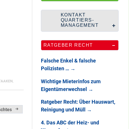
HipHop-Video: Das
ist Mein Viertel!
KONTAKT
QUARTIERS-
MANAGEMENT
Mit Mieter-Kohle
RATGEBER RECHT
auf Senats-Kohle
errichtet
Falsche Enkel & falsche
Polizisten …
→
Wie Staaken zu
Wichtige Mieterinfos zum
TAAKEN
,
zwei Hahnebergen
Eigentümerwechsel
→
kam
Ratgeber Recht: Über Hauswart,
Reinigung und Müll
→
schtes
100 Jahre
Heerstraße
4. Das ABC der Heiz- und