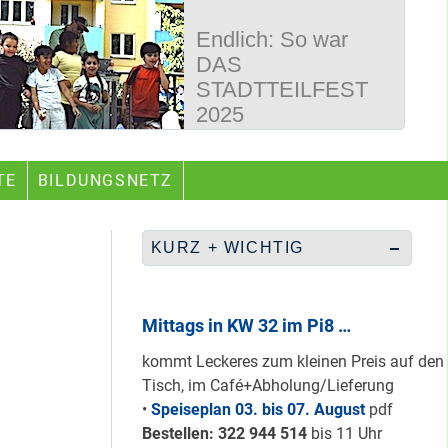
Endlich: So war
DAS
STADTTEILFEST
2025
50 Jahre
TE
BILDUNGSNETZ
Wegbereiter &
guter Begleiter …
KURZ + WICHTIG
Rüberretten was
geht & sich
Mittags in KW 32 im Pi8 …
ABSCHAFFEN!
kommt Leckeres zum kleinen Preis auf den
Tisch, im Café+Abholung/Lieferung
•
Speiseplan 03. bis 07. August
pdf
Nur grüne & gelbe
Bestellen: 322 94
4 514
bis 11 Uhr