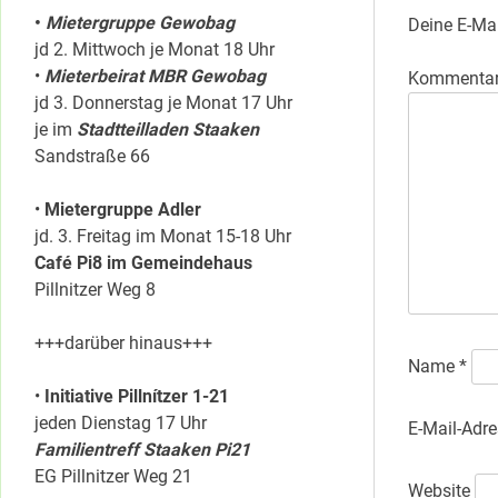
•
Mietergruppe Gewobag
Deine E-Mai
jd 2. Mittwoch je Monat 18 Uhr
•
Mieterbeirat MBR Gewobag
Kommenta
jd 3. Donnerstag je Monat 17 Uhr
je im
Stadtteilladen Staaken
Sandstraße 66
•
Mietergruppe Adler
jd. 3. Freitag im Monat 15-18 Uhr
Café Pi8 im Gemeindehaus
Pillnitzer Weg 8
+++darüber hinaus+++
Name
*
•
Initiative Pillnítzer 1-21
jeden Dienstag 17 Uhr
E-Mail-Adr
Familientreff Staaken Pi21
EG Pillnitzer Weg 21
Website