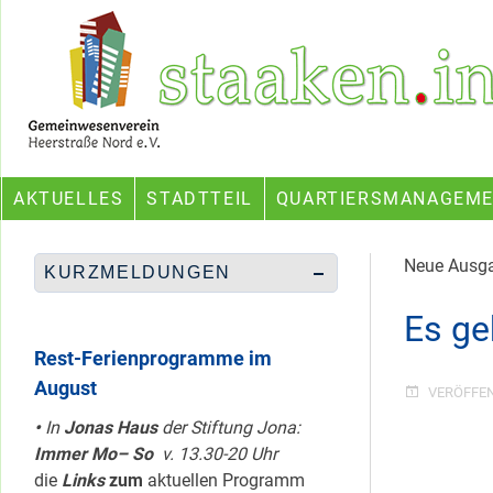
Skip
Ein Projekt des Gemeinwesenvereins Heerstraße Nord
to
content
AKTUELLES
STADTTEIL
QUARTIERSMANAGEM
Neue Ausga
KURZMELDUNGEN
Es ge
Rest-Ferienprogramme im
August
VERÖFFE
•
In
Jonas Haus
der Stiftung Jona:
Immer Mo– So
v. 13.30-20 Uhr
die
Links
zum
aktuellen Programm