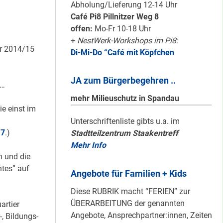
Karten für den
Abholung/Lieferung 12-14 Uhr
neuen Quartiersrat
Café Pi8 Pillnitzer Weg 8
2023-25 …
offen:
Mo-Fr 10-18 Uhr
+
NestWerk-Workshops im Pi8
:
er 2014/15
Di-Mi-Do “Café mit Köpfchen
Ein echtes “PLUS”
für Heerstraße
JA zum Bürgerbegehren ..
Nord …
 …
mehr Milieuschutz in Spandau
ie einst im
Staaken: Immer
Unterschriftenliste gibts u.a. im
.7
.)
Stadtteilzentrum Staakentreff
schön sauber
Mehr Info
halten!
n und die
tes” auf
Angebote für Familien + Kids
Neuer Look für’s
Diese RUBRIK macht “FERIEN” zur
#Nachbarschaftmachen
ÜBERARBEITUNG der genannten
artier
Angebote, Ansprechpartner:innen, Zeiten
, Bildungs-