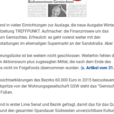
nd in vielen Einrichtungen zur Auslage, die neue Ausgabe Wint
eilzeitung TREFFPUNKT. Aufmacher: die Finanzmisere um das
um Gemischtes. Erfreulich: es geht vorerst weiter mit den
nstaltungen im ehemaligen Supermarkt an der Sandstraße. Aber
erungslücke ist bei weitem nicht geschlossen. Weiterhin fehlen d
 Aktionsraum plus zugesagten Mittel, die nach dem Ende des
 nicht im Folgefonds übernommen wurden. (
s. Artikel vom 31
bsichtserklärungen des Bezirks 60.000 Euro in 2015 beizusteuer
dspritze von der Wohnungsgesellschaft GSW steht das “Gemisch
 Füßen.
ind in erster Linie Senat und Bezirk gefragt, damit das für das Qu
 und den gesamten Spandauer Südwesten unverzichtbare Kultur-