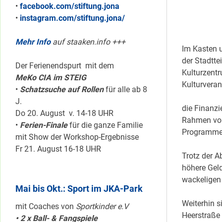
•
facebook.com/stiftung.jona
•
instagram.com/stiftung.jona/
Mehr Info
auf staaken.info +++
Im Kasten u
der Stadtt
Der Ferienendspurt mit dem
Kulturzentr
MeKo CIA im STEIG
Kulturvera
•
Schatzsuche auf Rollen
für alle ab 8
J.
die Finanzi
Do 20. August v. 14-18 UHR
Rahmen von
•
Ferien-Finale
für die ganze Familie
Programmes
mit Show der Workshop-Ergebnisse
Fr 21. August 16-18 UHR
Trotz der A
höhere Gel
wackeligen
Mai bis Okt.: Sport im JKA-Park
Weiterhin s
mit Coaches von
Sportkinder e.V
Heerstraße
• 2 x Ball- & Fangspiele