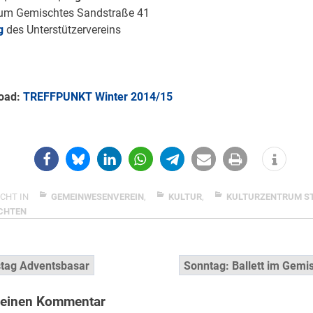
rum Gemischtes Sandstraße 41
g
des Unterstützervereins
oad:
TREFFPUNKT
Winter 2014/15
CHT IN
GEMEINWESENVEREIN
,
KULTUR
,
KULTURZENTRUM S
CHTEN
snavigation
tag Adventsbasar
Sonntag: Ballett im Gemi
 einen Kommentar