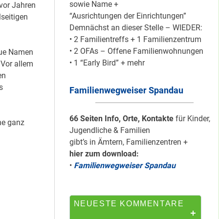
sowie Name +
 vor Jahren
“Ausrichtungen der Einrichtungen”
seitigen
Demnächst an dieser Stelle – WIEDER:
Mit dem
• 2 Familientreffs + 1 Familienzentrum
“Redemobil” im
• 2 OFAs – Offene Familienwohnungen
neue Namen
Kiez unterwegs …
• 1 “Early Bird” + mehr
 Vor allem
en
s
Familienwegweiser Spandau
Lokale Register-
Anlaufstelle in
Staaken
66 Seiten Info, Orte, Kontakte
für Kinder,
ne ganz
Jugendliche & Familien
gibt’s in Ämtern, Familienzentren +
hier zum download:
Silber für
•
Familienwegweiser Spandau
Bildungsnetz
Heerstraße
NEUESTE KOMMENTARE