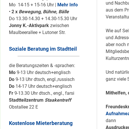
und Nachbar
Mo 14-15 + 15-16 Uhr |
Mehr Info
aus dem Pr
•
2 x
Bewegung, Bühne, Bälle
Veranstalt
Do 13.30-14.30 + 14.30-15.30 Uhr
Jonny K.-Aktivpark
zwischen
Wie auf Sei
Maulbeerallee + Lutoner Str.
und Adresse
aber noch m
Soziale Beratung im Stadtteil
Mitgliedsbe
Kulturzent
die Beratungszeiten & -sprachen:
Und natürli
Mo
9-13 Uhr deutsch+englisch
ganz viele
Do
9-13 Uhr dtsch, engl.,russisch
Do
14-17 Uhr deutsch+englisch
Mithelfen, 
Fr
9-13.30 Uhr dtsch., engl., farsi
Stadtteilzentrum
Staakentreff
Freundeskr
Obstallee 22 E
Aufnahmea
dann
Kostenlose Mieterberatung
Ausdrucken