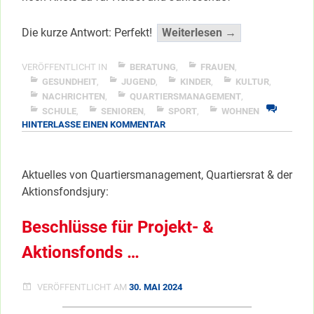
“Passt
Die kurze Antwort: Perfekt!
Weiterlesen →
haargenau
beim
VERÖFFENTLICHT IN
BERATUNG
,
FRAUEN
,
Aktionsfonds
GESUNDHEIT
,
JUGEND
,
KINDER
,
KULTUR
,
NACHRICHTEN
,
QUARTIERSMANAGEMENT
,
2024”
SCHULE
,
SENIOREN
,
SPORT
,
WOHNEN
</span
ZU
HINTERLASSE EINEN KOMMENTAR
PASST
HAARGENAU
BEIM
Aktuelles von Quartiersmanagement, Quartiersrat & der
AKTIONSFONDS
Aktionsfondsjury:
2024
Beschlüsse für Projekt- &
Aktionsfonds …
VERÖFFENTLICHT AM
30. MAI 2024