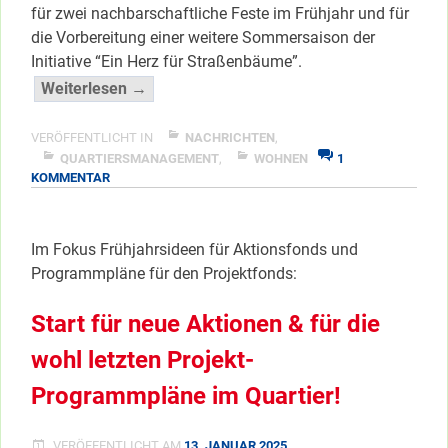
für zwei nachbarschaftliche Feste im Frühjahr und für
die Vorbereitung einer weitere Sommersaison der
Initiative “Ein Herz für Straßenbäume”.
“Aktionsfonds:
Weiterlesen →
Die
ersten
VERÖFFENTLICHT IN
NACHRICHTEN
,
Drei
QUARTIERSMANAGEMENT
,
WOHNEN
1
ZU
KOMMENTAR
für
AKTIONSFONDS:
2025
DIE
…”
ERSTEN
Im Fokus Frühjahrsideen für Aktionsfonds und
DREI
</span
Programmpläne für den Projektfonds:
FÜR
2025
…
Start für neue Aktionen & für die
wohl letzten Projekt-
Programmpläne im Quartier!
VERÖFFENTLICHT AM
13. JANUAR 2025