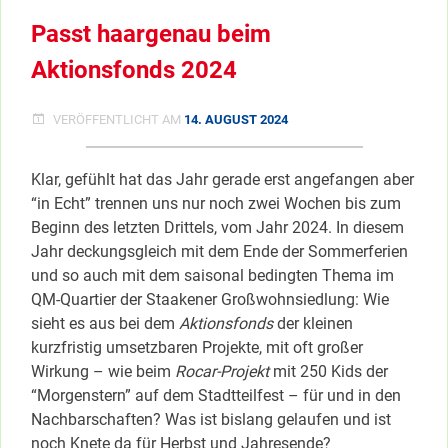
FÜR
Passt haargenau beim
HERBSTFEST
+
Aktionsfonds 2024
SCHUL-
UMWELTPROJEKT
VERÖFFENTLICHT AM
14. AUGUST 2024
Klar, gefühlt hat das Jahr gerade erst angefangen aber
“in Echt” trennen uns nur noch zwei Wochen bis zum
Beginn des letzten Drittels, vom Jahr 2024. In diesem
Jahr deckungsgleich mit dem Ende der Sommerferien
und so auch mit dem saisonal bedingten Thema im
QM-Quartier der Staakener Großwohnsiedlung: Wie
sieht es aus bei dem
Aktionsfonds
der kleinen
kurzfristig umsetzbaren Projekte, mit oft großer
Wirkung – wie beim
Rocar-Projekt
mit 250 Kids der
“Morgenstern” auf dem Stadtteilfest – für und in den
Nachbarschaften? Was ist bislang gelaufen und ist
noch Knete da für Herbst und Jahresende?