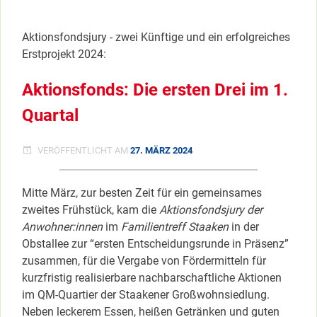
…”
FÜR
</span
PROJEKT-
Aktionsfondsjury - zwei Künftige und ein erfolgreiches
&
AKTIONSFOND
Erstprojekt 2024:
…
Aktionsfonds: Die ersten Drei im 1.
Quartal
VERÖFFENTLICHT AM
27. MÄRZ 2024
Mitte März, zur besten Zeit für ein gemeinsames
zweites Frühstück, kam die
Aktionsfondsjury der
Anwohner:innen
im
Familientreff Staaken
in der
Obstallee zur “ersten Entscheidungsrunde in Präsenz”
zusammen, für die Vergabe von Fördermitteln für
kurzfristig realisierbare nachbarschaftliche Aktionen
im QM-Quartier der Staakener Großwohnsiedlung.
Neben leckerem Essen, heißen Getränken und guten