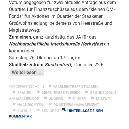
Votum abgegeben für zwei aktuelle Anträge aus dem
Quartier, für Finanzzuschüsse aus dem “kleinen QM-
Fonds” für Aktionen im Quartier, der Staakener
Großwohnsiedlung, beiderseits von Heerstraße und
Magistratsweg:
Zum einen
, ganz kurzfristig, das JA für das
Nachbarschaftliche Interkulturelle Herbstfest
am
kommenden
Samstag, 26. Oktober ab 17 Uhr, im
Stadtteilzentrum
Staakentreff
, Obstallee 22 E.
“AF-
Weiterlesen →
Jury
für
VERÖFFENTLICHT IN
FAMILIENTREFF STAAKEN
,
Herbstfest
FRAUEN
,
GEMEINWESENVEREIN
,
GRUNDSCHULE
AM AMALIENHOF
,
JUGEND
,
KINDER
,
KULTUR
,
+
NACHRICHTEN
,
QUARTIERSMANAGEMENT
,
Schul-
SCHULE
,
SENIOREN
HINTERLASSE EINEN
Umweltprojekt”
ZU
KOMMENTAR
</span
AF-
JURY