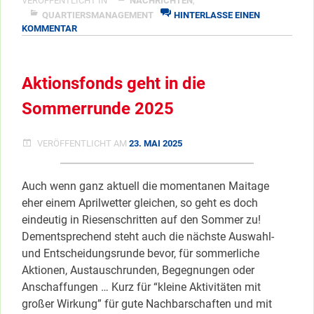
VERÖFFENTLICHT IN
NACHRICHTEN
,
Aktionsfondsprojekte
QUARTIERSMANAGEMENT
HINTERLASSE EINEN
ZU
KOMMENTAR
2025!”
LETZTER
</span
AUFRUF
FÜR
Aktionsfonds geht in die
AKTIONSFONDSPROJEKTE
2025!
Sommerrunde 2025
VERÖFFENTLICHT AM
23. MAI 2025
Auch wenn ganz aktuell die momentanen Maitage
eher einem Aprilwetter gleichen, so geht es doch
eindeutig in Riesenschritten auf den Sommer zu!
Dementsprechend steht auch die nächste Auswahl-
und Entscheidungsrunde bevor, für sommerliche
Aktionen, Austauschrunden, Begegnungen oder
Anschaffungen … Kurz für “kleine Aktivitäten mit
großer Wirkung” für gute Nachbarschaften und mit