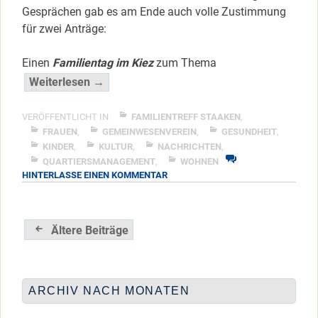
Gesprächen gab es am Ende auch volle Zustimmung
für zwei Anträge:
Einen
Familientag im Kiez
zum Thema
“Aktionsfonds:
Weiterlesen →
Die
ersten
VERÖFFENTLICHT IN
FAMILIENTREFF STAAKEN
,
Drei
FRAUEN
,
GEMEINWESENVEREIN
,
GESUNDHEIT
,
KINDER
,
KULTUR
,
NACHRICHTEN
,
im
QUARTIERSMANAGEMENT
,
WOHNEN
1.
ZU
HINTERLASSE EINEN KOMMENTAR
Quartal”
AKTIONSFONDS:
</span
DIE
ERSTEN
Beitragsnavigation
DREI
Ältere Beiträge
IM
1.
QUARTAL
ARCHIV NACH MONATEN
Archiv