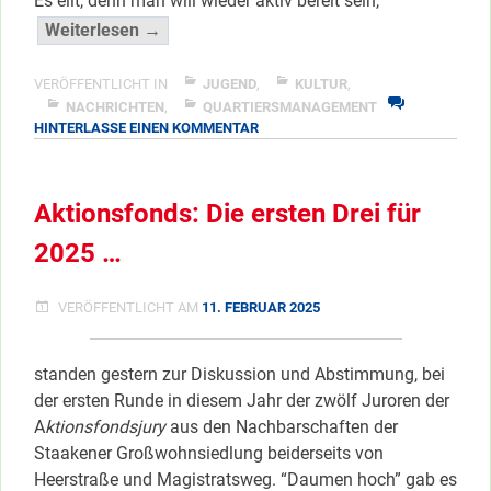
Es eilt, denn man will wieder aktiv bereit sein,
“Mobile
Weiterlesen →
Beauty-
Station
VERÖFFENTLICHT IN
JUGEND
,
KULTUR
,
wird
NACHRICHTEN
,
QUARTIERSMANAGEMENT
ZU
HINTERLASSE EINEN KOMMENTAR
aufgerüstet”
MOBILE
</span
BEAUTY-
STATION
Aktionsfonds: Die ersten Drei für
WIRD
AUFGERÜSTET
2025 …
VERÖFFENTLICHT AM
11. FEBRUAR 2025
standen gestern zur Diskussion und Abstimmung, bei
der ersten Runde in diesem Jahr der zwölf Juroren der
A
ktionsfondsjury
aus den Nachbarschaften der
Staakener Großwohnsiedlung beiderseits von
Heerstraße und Magistratsweg. “Daumen hoch” gab es