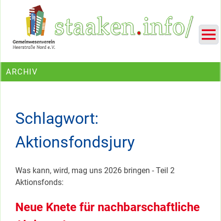
Skip
Ein Projekt des Gemeinwesenvereins Heerstraße Nord
to
content
ARCHIV
Schlagwort:
Aktionsfondsjury
Was kann, wird, mag uns 2026 bringen - Teil 2
Aktionsfonds:
Neue Knete für nachbarschaftliche