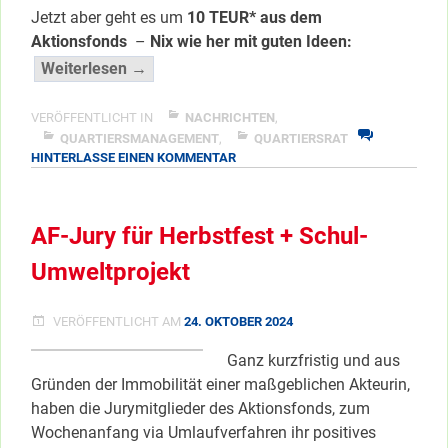
Jetzt aber geht es um
10 TEUR* aus dem
Aktionsfonds
–
Nix wie her mit guten Ideen:
“Start
Weiterlesen →
für
neue
VERÖFFENTLICHT IN
NACHRICHTEN
,
Aktionen
QUARTIERSMANAGEMENT
,
QUARTIERSRAT
ZU
HINTERLASSE EINEN KOMMENTAR
&
START
für
FÜR
die
NEUE
AF-Jury für Herbstfest + Schul-
AKTIONEN
wohl
&
letzten
Umweltprojekt
FÜR
Projekt-
DIE
Programmpläne
WOHL
VERÖFFENTLICHT AM
24. OKTOBER 2024
LETZTEN
im
PROJEKT-
Quartier!”
Ganz kurzfristig und aus
PROGRAMMPLÄNE
</span
Gründen der Immobilität einer maßgeblichen Akteurin,
IM
QUARTIER!
haben die Jurymitglieder des Aktionsfonds, zum
Wochenanfang via Umlaufverfahren ihr positives