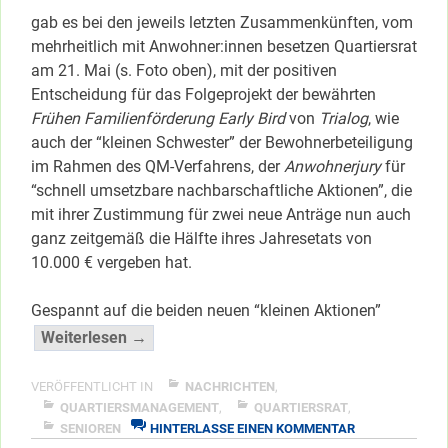
gab es bei den jeweils letzten Zusammenkünften, vom
mehrheitlich mit Anwohner:innen besetzen Quartiersrat
am 21. Mai (s. Foto oben), mit der positiven
Entscheidung für das Folgeprojekt der bewährten
Frühen Familienförderung Early Bird
von
Trialog
, wie
auch der “kleinen Schwester” der Bewohnerbeteiligung
im Rahmen des QM-Verfahrens, der
Anwohnerjury
für
“schnell umsetzbare nachbarschaftliche Aktionen”, die
mit ihrer Zustimmung für zwei neue Anträge nun auch
ganz zeitgemäß die Hälfte ihres Jahresetats von
10.000 € vergeben hat.
Gespannt auf die beiden neuen “kleinen Aktionen”
“Beschlüsse
Weiterlesen →
für
Projekt-
VERÖFFENTLICHT IN
NACHRICHTEN
,
&
QUARTIERSMANAGEMENT
,
QUARTIERSRAT
,
ZU
SENIOREN
HINTERLASSE EINEN KOMMENTAR
Aktionsfonds
BESCHLÜSSE