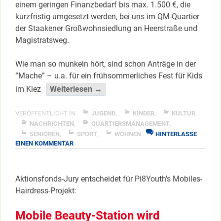
einem geringen Finanzbedarf bis max. 1.500 €, die
kurzfristig umgesetzt werden, bei uns im QM-Quartier
der Staakener Großwohnsiedlung an Heerstraße und
Magistratsweg.
Wie man so munkeln hört, sind schon Anträge in der
“Mache” – u.a. für ein frühsommerliches Fest für Kids
“Aktionsfonds
im Kiez
Weiterlesen →
geht
in
VERÖFFENTLICHT IN
JUGEND
,
KINDER
,
KULTUR
,
die
NACHRICHTEN
,
QUARTIERSMANAGEMENT
,
SENIOREN
,
SPORT
,
WOHNEN
HINTERLASSE
Sommerrunde
ZU
EINEN KOMMENTAR
2025”
AKTIONSFONDS
</span
GEHT
IN
Aktionsfonds-Jury entscheidet für Pi8Youth's Mobiles-
DIE
Hairdress-Projekt:
SOMMERRUNDE
2025
Mobile Beauty-Station wird