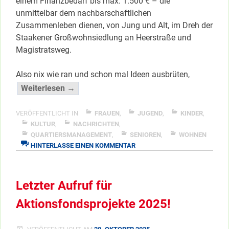
einem Finanzbedarf bis max. 1.500 € – die
unmittelbar dem nachbarschaftlichen
Zusammenleben dienen, von Jung und Alt, im Dreh der
Staakener Großwohnsiedlung an Heerstraße und
Magistratsweg.
Also nix wie ran und schon mal Ideen ausbrüten,
“Neue
Weiterlesen →
Knete
für
VERÖFFENTLICHT IN
FRAUEN
,
JUGEND
,
KINDER
,
nachbarschaftliche
KULTUR
,
NACHRICHTEN
,
QUARTIERSMANAGEMENT
,
SENIOREN
,
WOHNEN
Aktionen!”
ZU
HINTERLASSE EINEN KOMMENTAR
</span
NEUE
KNETE
FÜR
Letzter Aufruf für
NACHBARSCHAFTLICHE
AKTIONEN!
Aktionsfondsprojekte 2025!