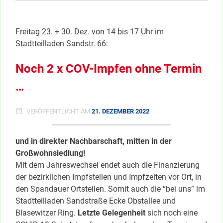
AUF
&
ZU
Freitag 23. + 30. Dez. von 14 bis 17 Uhr im
ZWISCHEN
DEN
Stadtteilladen Sandstr. 66:
JAHREN
IM
Noch 2 x COV-Impfen ohne Termin
KIEZ
…
VERÖFFENTLICHT AM
21. DEZEMBER 2022
und in direkter Nachbarschaft, mitten in der
Großwohnsiedlung!
Mit dem Jahreswechsel endet auch die Finanzierung
der bezirklichen Impfstellen und Impfzeiten vor Ort, in
den Spandauer Ortsteilen. Somit auch die “bei uns” im
Stadtteilladen Sandstraße Ecke Obstallee und
Blasewitzer Ring.
Letzte Gelegenheit
sich noch eine