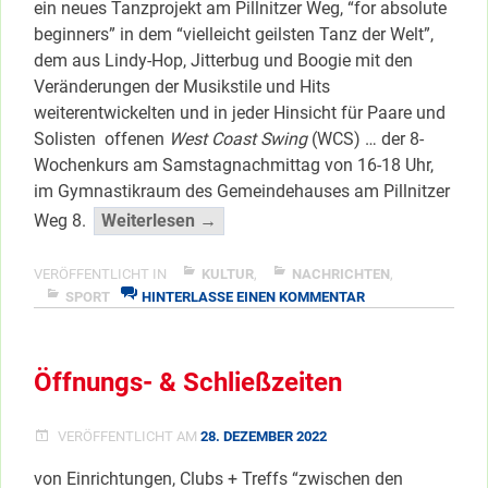
ein neues Tanzprojekt am Pillnitzer Weg, “for absolute
beginners” in dem “vielleicht geilsten Tanz der Welt”,
dem aus Lindy-Hop, Jitterbug und Boogie mit den
Veränderungen der Musikstile und Hits
weiterentwickelten und in jeder Hinsicht für Paare und
Solisten offenen
West Coast Swing
(WCS) … der 8-
Wochenkurs am Samstagnachmittag von 16-18 Uhr,
im Gymnastikraum des Gemeindehauses am Pillnitzer
“West
Weg 8.
Weiterlesen →
Coast
Swing
VERÖFFENTLICHT IN
KULTUR
,
NACHRICHTEN
,
ZU
in
SPORT
HINTERLASSE EINEN KOMMENTAR
WEST
Staaken”
COAST
</span
SWING
Öffnungs- & Schließzeiten
IN
STAAKEN
VERÖFFENTLICHT AM
28. DEZEMBER 2022
von Einrichtungen, Clubs + Treffs “zwischen den