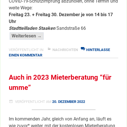
COVID-19-Schutzimpfung abzuholen, ohne Termin und
weite Wege:
Freitag 23. + Freitag 30. Dezember je von 14 bis 17
Uhr
Stadtteilladen Staaken
Sandstraße 66
“Noch
Weiterlesen →
2
x
VERÖFFENTLICHT IN
NACHRICHTEN
HINTERLASSE
ZU
EINEN KOMMENTAR
COV-
NOCH
Impfen
2
ohne
X
Auch in 2023 Mieterberatung “für
Termin
COV-
IMPFEN
…”
umme”
OHNE
</span
TERMIN
…
VERÖFFENTLICHT AM
20. DEZEMBER 2022
Im kommenden Jahr, gleich von Anfang an, läuft es
wie zuvor* weiter, mit der kostenlosen Mieterberatung