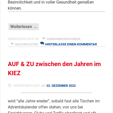
Besinnlichkeit und in voller Gesundheit genießen
können.
“Frohe
Weiterlesen →
und
friedvolle
VERÖFFENTLICHT IN
GEMEINWESENVEREIN
,
ZU
Feiertage
NACHRICHTEN
HINTERLASSE EINEN KOMMENTAR
FROHE
…”
UND
</span
FRIEDVOL
AUF & ZU zwischen den Jahren im
FEIERTAGE
…
KIEZ
VERÖFFENTLICHT AM
22. DEZEMBER 2022
wird “alle Jahre wieder”, sobald fast alle Türchen im
Adventskalender offen stehen, von uns bei