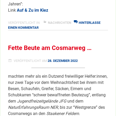
Jahren”:
Link
Auf & Zu im Kiez
VERÖFFENTLICHT IN
NACHRICHTEN
HINTERLASSE
ZU
EINEN KOMMENTAR
ÖFFNUNGS-
&
SCHLIESSZEITEN
Fette Beute am Cosmarweg …
VERÖFFENTLICHT AM
28. DEZEMBER 2022
machten mehr als ein Dutzend freiwilliger Helfer:innen,
nur zwei Tage vor dem Weihnachtsfest bei ihrem mit
Besen, Schaufeln, Greifer, Säcken, Eimern und
Schubkarren “schwer bewaffneten Beutezug”, entlang
dem
Jugendfreizeitgelände JFG
und dem
NaturErfahrungsRaum NER
, bis zur “Westgrenze” des
Cosmarwegs an den
Staakener Feldern
.