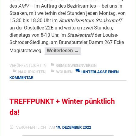
des
AMV
– im Auftrag des Bezirksamtes – bei uns in
Staaken, mit weiterhin drei Stunden jeden Montag, von
15.30 bis 18.30 Uhr im
Stadtteilzentrum Staakentreff
an der Obstallee 22E und weiteren zwei Stunden,
dienstags von 8-10 Uhr, im
Staakentreff
der Louise-
Schröder-Siedlung, am Brunsbütteler Damm 267 Ecke
“Auch
Magistratsweg.
Weiterlesen →
in
2023
VERÖFFENTLICHT IN
GEMEINWESENVEREIN
,
Mieterberatung
NACHRICHTEN
,
WOHNEN
HINTERLASSE EINEN
ZU
KOMMENTAR
“für
AUCH
umme””
IN
</span
2023
TREFFPUNKT + Winter pünktlich
MIETERBERATUNG
“FÜR
da!
UMME”
VERÖFFENTLICHT AM
19. DEZEMBER 2022