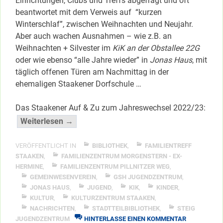
Einrichtungen, Clubs und Treffs abgefragt und oft
beantwortet mit dem Verweis auf “kurzen
Winterschlaf”, zwischen Weihnachten und Neujahr.
Aber auch wachen Ausnahmen – wie z.B. an
Weihnachten + Silvester im
KiK an der Obstallee 22G
oder wie ebenso “alle Jahre wieder” in
Jonas Haus
, mit
täglich offenen Türen am Nachmittag in der
ehemaligen Staakener Dorfschule …
Das Staakener Auf & Zu zum Jahreswechsel 2022/23:
“AUF
Weiterlesen →
&
ZU
VERÖFFENTLICHT IN
BIBLIOTHEK
,
FAMILIENTREFF
zwischen
STAAKEN
,
FAMILIENZENTRUM MORGENSTERN - EX-
HERMINE
,
FAMILIENZENTRUM PILLNITZER WEG
,
den
GEMEINWESENVEREIN
,
GSH JUGENDZENTRUM
,
Jahren
JONAS HAUS
,
JUGEND
,
KIK
,
KINDER
,
im
KULTUR
,
KULTURZENTRUM STAAKEN
,
KIEZ”
NACHRICHTEN
,
STADTTEILBIBLIOTHEK
,
STEIG
</span
ZU
JUGENDZENTRUM
HINTERLASSE EINEN KOMMENTAR