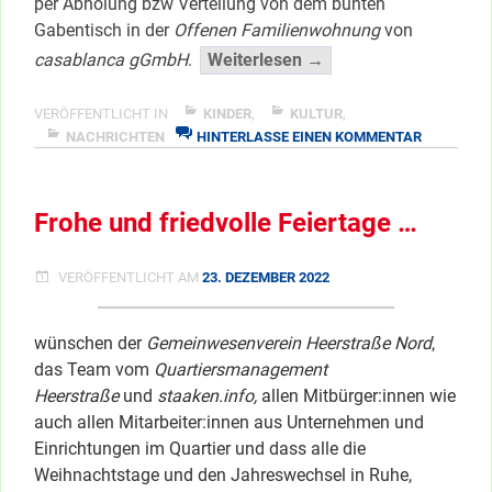
per Abholung bzw Verteilung von dem bunten
Gabentisch in der
Offenen Familienwohnung
von
“Reich
casablanca gGmbH
.
Weiterlesen →
beschenkt
wurden
VERÖFFENTLICHT IN
KINDER
,
KULTUR
,
ZU
80
NACHRICHTEN
HINTERLASSE EINEN KOMMENTAR
REICH
Kids
BESCHENK
&
WURDEN
Teens”
Frohe und friedvolle Feiertage …
80
KIDS
</span
&
VERÖFFENTLICHT AM
23. DEZEMBER 2022
TEENS
wünschen der
Gemeinwesenverein Heerstraße Nord
,
das Team vom
Quartiersmanagement
Heerstraße
und
staaken.info,
allen Mitbürger:innen wie
auch allen Mitarbeiter:innen aus Unternehmen und
Einrichtungen im Quartier und dass alle die
Weihnachtstage und den Jahreswechsel in Ruhe,