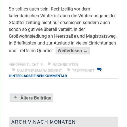
So soll es auch sein: Rechtzeitig vor dem
kalendarischen Winter ist auch die Winterausgabe der
Stadtteilzeitung nicht nur erschienen sondern auch
schon so gut wie überall verteilt, in der
Großwohnsiedlung an Heerstraße und Magistratsweg,
in Briefkästen und zur Auslage in vielen Einrichtungen
“TREFFPUNKT
und Treffs im Quartier.
Weiterlesen →
+
Winter
VERÖFFENTLICHT IN
NACHRICHTEN
,
pünktlich
QUARTIERSMANAGEMENT
,
TREFFPUNKT
ZU
HINTERLASSE EINEN KOMMENTAR
da!”
TREFFPUNKT
</span
+
WINTER
Beitragsnavigation
PÜNKTLICH
Ältere Beiträge
DA!
ARCHIV NACH MONATEN