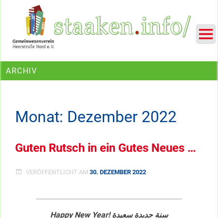
Skip
Ein Projekt des Gemeinwesenvereins Heerstraße Nord
to
content
ARCHIV
Monat:
Dezember 2022
Guten Rutsch in ein Gutes Neues …
VERÖFFENTLICHT AM
30. DEZEMBER 2022
Happy New Year!
سنة جديدة سعيدة