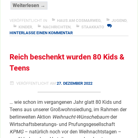
“Fette
Weiterlesen →
Beute
am
VERÖFFENTLICHT IN
HAUS AM COSMARWEG
,
JUGEND
,
Cosmarweg
KINDER
,
NACHRICHTEN
,
STAAKKATO
ZU
HINTERLASSE EINEN KOMMENTAR
…”
FETTE
</span
BEUTE
AM
Reich beschenkt wurden 80 Kids &
COSMARWEG
…
Teens
VERÖFFENTLICHT AM
27. DEZEMBER 2022
… wie schon im vergangenen Jahr glatt 80 Kids und
Teens aus unserer Großwohnsiedlung, im Rahmen der
berlinweiten Aktion
Weihnacht-Wünschebaum
der
Wirtschaftsberatungs- und Prufungsgesellschaft
KPMG
– natürlich noch vor den Weihnachtstagen –