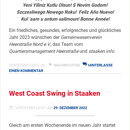
Yeni Yiliniz Kutlu Olsun! S Novim Godom!
Szczesliwego Nowego Roku! Feliz Año Nuevo!
Kul ‘aam u antum salimoun! Bonne Année!
Ein friedliches, gesundes, erfolgreiches und glückliches
Jahr 2023 wünschen der
Gemeinwesenverein
Heerstraße Nord e.V.
, das Team vom
Quartiersmanagement Heerstraße
und
staaken.info.
VERÖFFENTLICHT IN
NACHRICHTEN
HINTERLASSE
ZU
EINEN KOMMENTAR
GUTEN
RUTSCH
IN
West Coast Swing in Staaken
EIN
GUTES
NEUES
VERÖFFENTLICHT AM
29. DEZEMBER 2022
…
Gleich am ersten Wochenende im neuen Jahr startet