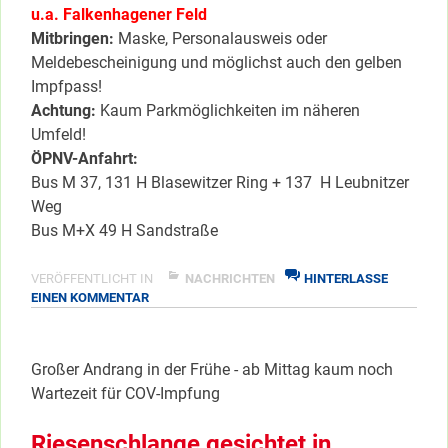
u.a. Falkenhagener Feld
Mitbringen:
Maske, Personalausweis oder
Meldebescheinigung und möglichst auch den gelben
Impfpass!
Achtung:
Kaum Parkmöglichkeiten im näheren
Umfeld!
ÖPNV-Anfahrt:
Bus M 37, 131 H Blasewitzer Ring + 137 H Leubnitzer
Weg
Bus M+X 49 H Sandstraße
VERÖFFENTLICHT IN
NACHRICHTEN
HINTERLASSE
ZU
EINEN KOMMENTAR
EILMELDUNG:
IMPFUNG
OFFEN
Großer Andrang in der Frühe - ab Mittag kaum noch
FÜR
Wartezeit für COV-Impfung
PLZ
13593
+
Riesenschlange gesichtet in