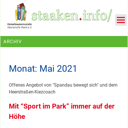
Skip
Ein Projekt des Gemeinwesenvereins Heerstraße Nord
to
content
ARCHIV
Monat:
Mai 2021
Offenes Angebot von "Spandau bewegt sich" und dem
Heerstraßen-Kiezcoach
Mit “Sport im Park” immer auf der
Höhe