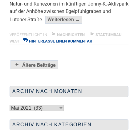
Natur- und Ruhezonen im künftigen Jonny-K.-Aktivpark
auf der Anhöhe zwischen Egelpfuhlgraben und
“Jonny-
Lutoner Straße.
Weiterlesen →
K.-
Aktivpark
VERÖFFENTLICHT IN
NACHRICHTEN
,
STADTUMBAU
ZU
Bauvorbereitung
WEST
HINTERLASSE EINEN KOMMENTAR
JONNY-
im
K.-
Herbst
AKTIVPARK
Beitragsnavigation
…”
BAUVORBEREITUNG
Ältere Beiträge
IM
</span
HERBST
…
ARCHIV NACH MONATEN
Archiv
nach
Monaten
ARCHIV NACH KATEGORIEN
Archiv