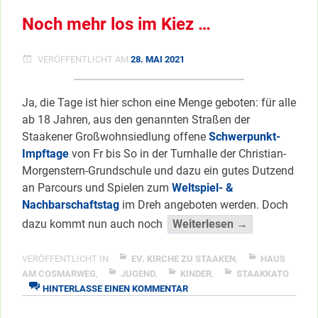
Noch mehr los im Kiez …
VERÖFFENTLICHT AM
28. MAI 2021
Ja, die Tage ist hier schon eine Menge geboten: für alle
ab 18 Jahren, aus den genannten Straßen der
Staakener Großwohnsiedlung offene
Schwerpunkt-
Impftage
von Fr bis So in der Turnhalle der Christian-
Morgenstern-Grundschule und dazu ein gutes Dutzend
an Parcours und Spielen zum
Weltspiel- &
Nachbarschaftstag
im Dreh angeboten werden. Doch
“Noch
dazu kommt nun auch noch
Weiterlesen →
mehr
los
VERÖFFENTLICHT IN
EV. KIRCHE ZU STAAKEN
,
HAUS
im
AM COSMARWEG
,
JUGEND
,
KINDER
,
STAAKKATO
ZU
HINTERLASSE EINEN KOMMENTAR
Kiez
NOCH
…”
MEHR