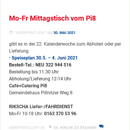
ACTION
AM
INT.
Mo-Fr Mittagstisch vom Pi8
KINDERTAG
VERÖFFENTLICHT AM
30. MAI 2021
gibt es in der 22. Kalenderwoche zum Abholen oder per
Lieferung
•
Speiseplan 30.5.
– 4. Juni 2021
Bestell-Tel.: NEU 322 944 516
Bestellung bis 11.30 Uhr
Abholung/Lieferung 12-14 Uhr
Café+Catering Pi8
Gemeindehaus Pillnitzer Weg 8
RIKSCHA Liefer-/FAHRDIENST
Mo-Fr 10-18 Uhr:
0163 370 53 96
VERÖFFENTLICHT IN
EV. KIRCHE ZU STAAKEN