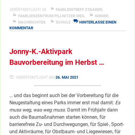
Übergang
Kita
VERÖFFENTLICHT IN
FAMILIENTREFF STAAKEN
,
–
FAMILIENZENTRUM PILLNITZER WEG
,
KINDER
,
NACHRICHTEN
,
SCHULE
HINTERLASSE EINEN
Grundschule”
ZU
KOMMENTAR
</span
KURS:
ÜBERGANG
KITA
Jonny-K.-Aktivpark
–
GRUNDSCHULE
Bauvorbereitung im Herbst …
VERÖFFENTLICHT AM
26. MAI 2021
… und das beginnt auch bei der Vorbereitung für die
Neugestaltung eines Parks immer erst mal damit:
Es
muss weg, was weg muss.
Damit im Frühjahr dann
auch die Baumaßnahmen starten können, für
barrierefreie Zu- und Durchwegungen, für Spiel-, Sport-
und Aktivräume, für Obstbaum- und Liegewiesen, für