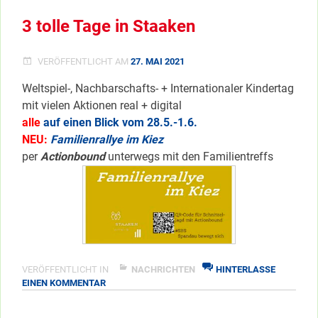
</span
LOS
3 tolle Tage in Staaken
IM
KIEZ
…
VERÖFFENTLICHT AM
27. MAI 2021
Weltspiel-, Nachbarschafts- + Internationaler Kindertag
mit vielen Aktionen real + digital
alle
auf einen Blick vom 28.5.-1.6.
NEU:
Familienrallye im Kiez
per
Actionbound
unterwegs mit den Familientreffs
VERÖFFENTLICHT IN
NACHRICHTEN
HINTERLASSE
ZU
EINEN KOMMENTAR
3
TOLLE