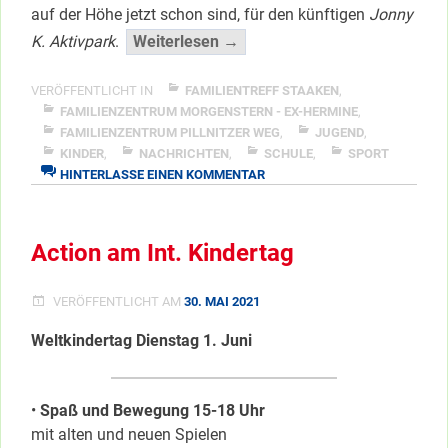
auf der Höhe jetzt schon sind, für den künftigen
Jonny
“Mit
K. Aktivpark
.
Weiterlesen →
“Sport
im
VERÖFFENTLICHT IN
FAMILIENTREFF STAAKEN
,
Park”
FAMILIENZENTRUM MORGENSTERN - EX-HERMINE
,
FAMILIENZENTRUM PILLNITZER WEG
,
JUGEND
,
immer
KINDER
,
NACHRICHTEN
,
SCHULE
,
SPORT
auf
ZU
HINTERLASSE EINEN KOMMENTAR
der
MIT
Höhe”
“SPORT
IM
</span
Action am Int. Kindertag
PARK”
IMMER
AUF
VERÖFFENTLICHT AM
30. MAI 2021
DER
HÖHE
Weltkindertag Dienstag 1. Juni
•
Spaß und Bewegung 15-18 Uhr
mit alten und neuen Spielen