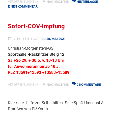
VERÖFFENTLICHT IN
NACHRICHTEN
HINTERLASSE
ZU
EINEN KOMMENTAR
RIESENSCHLANGE
GESICHTET
IN
Sofort-COV-Impfung
STAAKEN
VERÖFFENTLICHT AM
28. MAI 2021
Christian-Morgenstern-GS
Sporthalle -Räcknitzer Steig 12
Sa +So 29. + 30.5. v. 10-18 Uh
r
für Anwohner:innen ab 18 J.
PLZ 13591+13593 +13583+13589
ZU
VERÖFFENTLICHT IN
NACHRICHTEN
2 KOMMENTARE
SOFORT
COV-
IMPFUN
Kiezkiste: Hilfe zur Selbsthilfe + SpielSpaß Umsonst &
Draußen von Pi8Youth