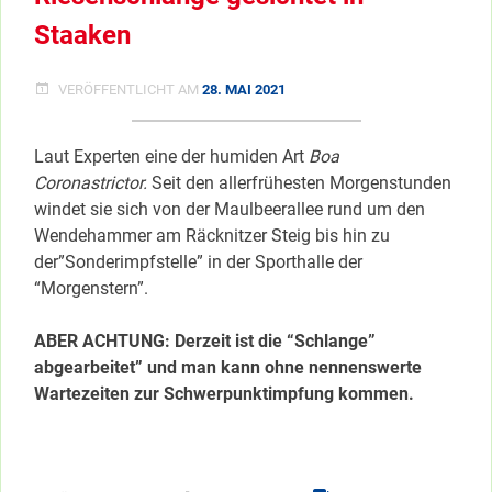
13591
SOWIE
Staaken
13583
+
13589
VERÖFFENTLICHT AM
28. MAI 2021
Laut Experten eine der humiden Art
Boa
Coronastrictor.
Seit den allerfrühesten Morgenstunden
windet sie sich von der Maulbeerallee rund um den
Wendehammer am Räcknitzer Steig bis hin zu
der”Sonderimpfstelle” in der Sporthalle der
“Morgenstern”.
ABER ACHTUNG: Derzeit ist die “Schlange”
abgearbeitet” und man kann ohne nennenswerte
Wartezeiten zur Schwerpunktimpfung kommen.