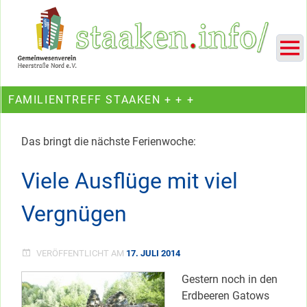
Skip
Ein Projekt des Gemeinwesenvereins Heerstraße Nord
to
content
FAMILIENTREFF STAAKEN + + +
Das bringt die nächste Ferienwoche:
Viele Ausflüge mit viel
Vergnügen
VERÖFFENTLICHT AM
17. JULI 2014
Gestern noch in den
Erdbeeren Gatows