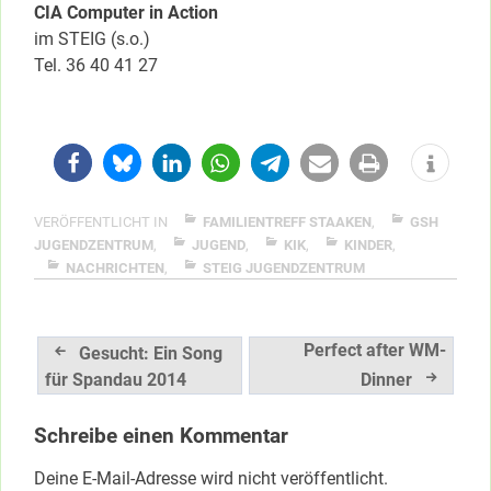
CIA Computer in Action
im STEIG (s.o.)
Tel. 36 40 41 27
VERÖFFENTLICHT IN
FAMILIENTREFF STAAKEN
,
GSH
JUGENDZENTRUM
,
JUGEND
,
KIK
,
KINDER
,
NACHRICHTEN
,
STEIG JUGENDZENTRUM
Beitragsnavigation
Perfect after WM-
Gesucht: Ein Song
für Spandau 2014
Dinner
Schreibe einen Kommentar
Deine E-Mail-Adresse wird nicht veröffentlicht.