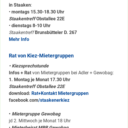
in Staaken
:
•
montags 15.30-18.30 Uhr
Staakentreff
Obstallee 22E
•
dienstags 8-10 Uhr
Staakentreff
Brunsbütteler D. 267
Mehr Info
Rat von Kiez-Mietergruppen
• Kiezsprechstunde
Infos + Rat
von Mietergruppen bei Adler + Gewobag:
1. Montag je Monat 17.30 Uhr
Staakentreff Obstallee 22E
download:
Rat+Kontakt Mietergruppen
facebook
.
com
/staakenerkiez
•
Mietergruppe Gewobag
jd 2. Mittwoch je Monat 18 Uhr
•
Mieterbeirat MBR Gewobag