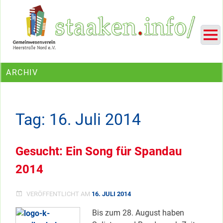
Skip
Ein Projekt des Gemeinwesenvereins Heerstraße Nord
to
content
ARCHIV
Tag:
16. Juli 2014
Gesucht: Ein Song für Spandau
2014
VERÖFFENTLICHT AM
16. JULI 2014
Bis zum 28. August haben