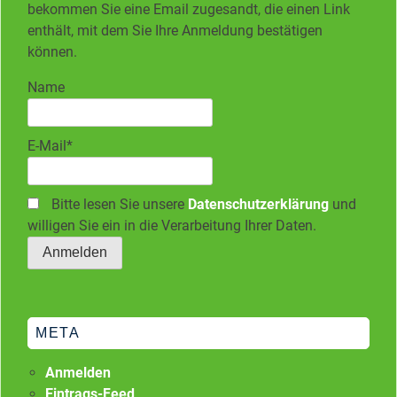
bekommen Sie eine Email zugesandt, die einen Link
enthält, mit dem Sie Ihre Anmeldung bestätigen
können.
Name
E-Mail*
Bitte lesen Sie unsere
Datenschutzerklärung
und
willigen Sie ein in die Verarbeitung Ihrer Daten.
META
Anmelden
Eintrags-Feed