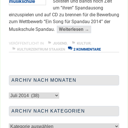
Solisten und Bands noch Zeit
um “ihren” Spandausong
einzuspielen und auf CD zu brennen für die Bewerbung
zum Wettbewerb “Ein Song für Spandau 2014” der
“Gesucht:
Musikschule Spandau.
Weiterlesen →
Ein
Song
VERÖFFENTLICHT IN
JUGEND
,
KULTUR
,
ZU
für
KULTURZENTRUM STAAKEN
2 KOMMENTARE
GESUCHT:
Spandau
EIN
2014”
SONG
</span
FÜR
SPANDAU
ARCHIV NACH MONATEN
2014
Archiv
nach
Monaten
ARCHIV NACH KATEGORIEN
Archiv
nach