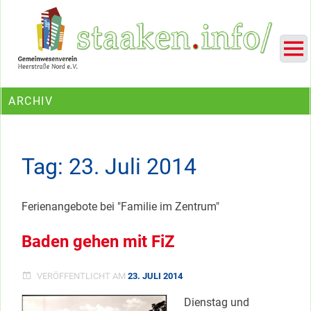
Skip
Ein Projekt des Gemeinwesenvereins Heerstraße Nord
to
content
ARCHIV
Tag:
23. Juli 2014
Ferienangebote bei "Familie im Zentrum"
Baden gehen mit FiZ
VERÖFFENTLICHT AM
23. JULI 2014
Dienstag und