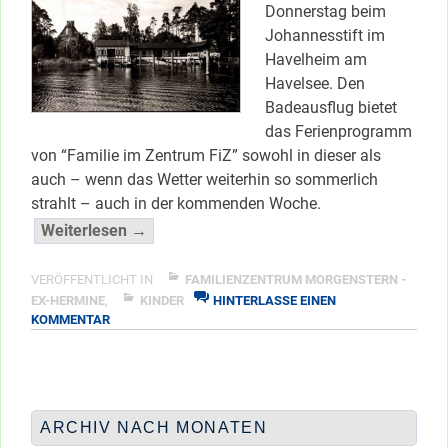
Donnerstag beim
Johannesstift im
Havelheim am
Havelsee. Den
Badeausflug bietet
das Ferienprogramm
von “Familie im Zentrum FiZ” sowohl in dieser als
auch – wenn das Wetter weiterhin so sommerlich
strahlt – auch in der kommenden Woche.
“Baden
Weiterlesen →
gehen
mit
VERÖFFENTLICHT IN
FAMILIENZENTRUM MORGENSTERN -
FiZ”
EX-HERMINE
,
KINDER
HINTERLASSE EINEN
ZU
KOMMENTAR
</span
BADEN
GEHEN
MIT
FIZ
ARCHIV NACH MONATEN