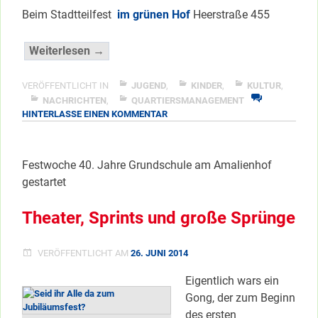
Beim Stadtteilfest
im grünen Hof
Heerstraße 455
“Der
Weiterlesen →
ganze
Stadtteil
VERÖFFENTLICHT IN
JUGEND
,
KINDER
,
KULTUR
,
feiert”
NACHRICHTEN
,
QUARTIERSMANAGEMENT
ZU
HINTERLASSE EINEN KOMMENTAR
</span
DER
GANZE
STADTTEIL
Festwoche 40. Jahre Grundschule am Amalienhof
FEIERT
gestartet
Theater, Sprints und große Sprünge
VERÖFFENTLICHT AM
26. JUNI 2014
Eigentlich wars ein
Gong, der zum Beginn
des ersten