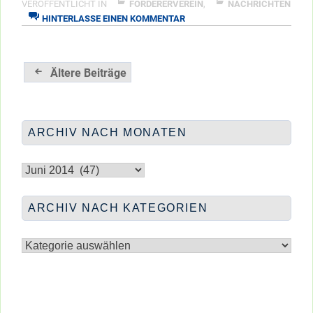
VERÖFFENTLICHT IN
FÖRDERERVEREIN
,
NACHRICHTEN
ZU
HINTERLASSE EINEN KOMMENTAR
BEGLEITUNG
ZUM
STADTTEILFEST
Beitragsnavigation
Ältere Beiträge
ARCHIV NACH MONATEN
Archiv
nach
Monaten
ARCHIV NACH KATEGORIEN
Archiv
nach
Kategorien