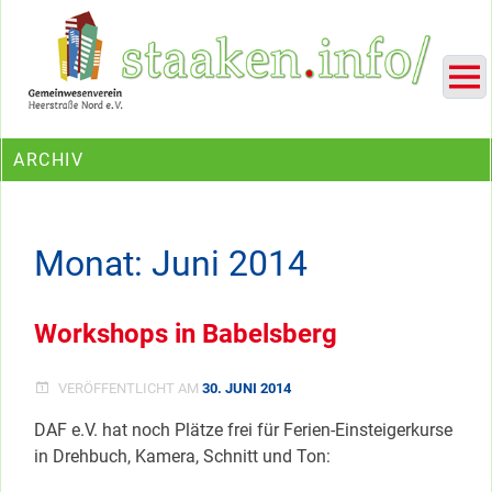
Skip
Ein Projekt des Gemeinwesenvereins Heerstraße Nord
to
content
ARCHIV
Monat:
Juni 2014
Workshops in Babelsberg
VERÖFFENTLICHT AM
30. JUNI 2014
DAF e.V. hat noch Plätze frei für Ferien-Einsteigerkurse
in Drehbuch, Kamera, Schnitt und Ton: