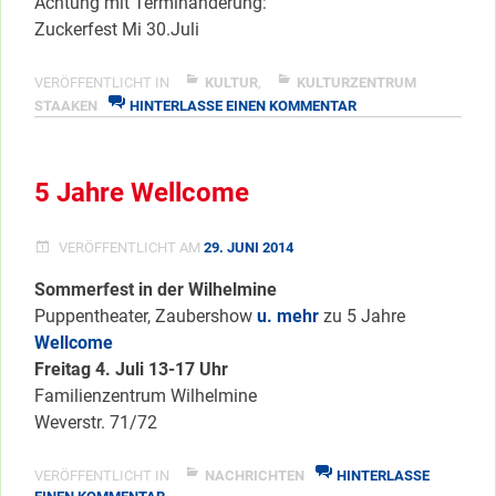
Achtung mit Terminänderung:
Zuckerfest Mi 30.Juli
VERÖFFENTLICHT IN
KULTUR
,
KULTURZENTRUM
ZU
STAAKEN
HINTERLASSE EINEN KOMMENTAR
SOMMER
IM
GEMISCHTES
5 Jahre Wellcome
VERÖFFENTLICHT AM
29. JUNI 2014
Sommerfest in der Wilhelmine
Puppentheater, Zaubershow
u. mehr
zu 5 Jahre
Wellcome
Freitag 4. Juli 13-17 Uhr
Familienzentrum Wilhelmine
Weverstr. 71/72
VERÖFFENTLICHT IN
NACHRICHTEN
HINTERLASSE
ZU