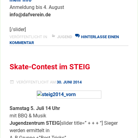
Anmeldung bis 4. August
info@dafverein.de
[/slider]
VERÖFFENTLICHT IN
JUGEND
HINTERLASSE EINEN
ZU
KOMMENTAR
WORKSHOPS
IN
BABELSBERG
Skate-Contest im STEIG
VERÖFFENTLICHT AM
30. JUNI 2014
Samstag 5. Juli 14 Uhr
mit BBQ & Musik
Jugendzentrum STEIG
[slider title=” + + + “] Sieger
werden ermittelt in
A, B Gruppe +”Best Tricks”