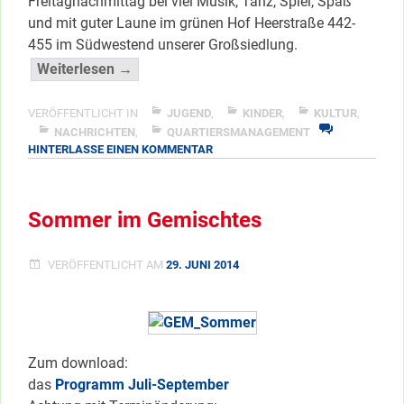
Freitagnachmittag bei viel Musik, Tanz, Spiel, Spaß
und mit guter Laune im grünen Hof Heerstraße 442-
455 im Südwestend unserer Großsiedlung.
“Fest
Weiterlesen →
gefeiert
im
VERÖFFENTLICHT IN
JUGEND
,
KINDER
,
KULTUR
,
Viertel
NACHRICHTEN
,
QUARTIERSMANAGEMENT
ZU
HINTERLASSE EINEN KOMMENTAR
..”
FEST
</span
GEFEIERT
IM
Sommer im Gemischtes
VIERTEL
..
VERÖFFENTLICHT AM
29. JUNI 2014
Zum download:
das
Programm Juli-September