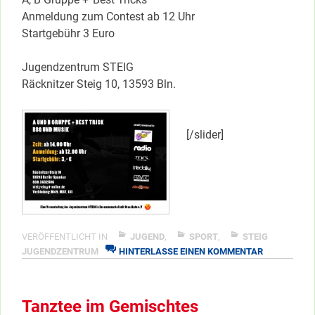
Anmeldung zum Contest ab 12 Uhr
Startgebühr 3 Euro
Jugendzentrum STEIG
Räcknitzer Steig 10, 13593 Bln.
[/slider]
VERÖFFENTLICHT IN
JUGEND
,
SPORT
,
STEIG
ZU
JUGENDZENTRUM
HINTERLASSE EINEN KOMMENTAR
SKATE-
CONTEST
IM
Tanztee im Gemischtes
STEIG