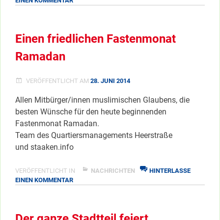
EINEN KOMMENTAR
5
JAHRE
WELLCOME
Einen friedlichen Fastenmonat
Ramadan
VERÖFFENTLICHT AM
28. JUNI 2014
Allen Mitbürger/innen muslimischen Glaubens, die
besten Wünsche für den heute beginnenden
Fastenmonat Ramadan.
Team des Quartiersmanagements Heerstraße
und staaken.info
VERÖFFENTLICHT IN
NACHRICHTEN
HINTERLASSE
ZU
EINEN KOMMENTAR
EINEN
FRIEDLICHEN
FASTENMONAT
Der ganze Stadtteil feiert
RAMADAN