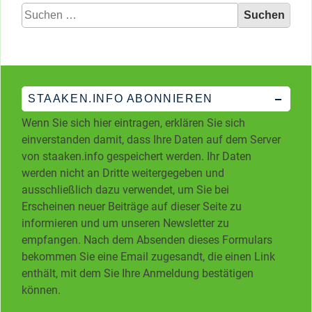
Suchen
nach:
STAAKEN.INFO ABONNIEREN
Wenn Sie sich hier eintragen, erklären Sie sich
einverstanden damit, dass Ihre Daten auf dem Server
von staaken.info gespeichert werden. Ihr Daten
werden nicht an Dritte weitergegeben und
ausschließlich dazu verwendet, um Sie bei
Erscheinen neuer Beiträge auf dieser Seite zu
informieren und um unseren Newsletter zu
empfangen. Nach dem Absenden dieses Formulars
bekommen Sie eine Email zugesandt, die einen Link
enthält, mit dem Sie Ihre Anmeldung bestätigen
können.