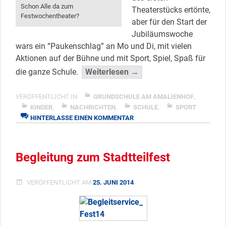
Schon Alle da zum
Theaterstücks ertönte,
Festwochentheater?
aber für den Start der
Jubiläumswoche
wars ein “Paukenschlag” an Mo und Di, mit vielen
Aktionen auf der Bühne und mit Sport, Spiel, Spaß für
“Theater,
die ganze Schule.
Weiterlesen →
Sprints
und
VERÖFFENTLICHT IN
GRUNDSCHULE AM AMALIENHOF
,
große
KINDER
,
NACHRICHTEN
,
SCHULE
,
SPORT
ZU
HINTERLASSE EINEN KOMMENTAR
Sprünge”
THEATER,
</span
SPRINTS
UND
Begleitung zum Stadtteilfest
GROSSE S
PRÜNGE
VERÖFFENTLICHT AM
25. JUNI 2014