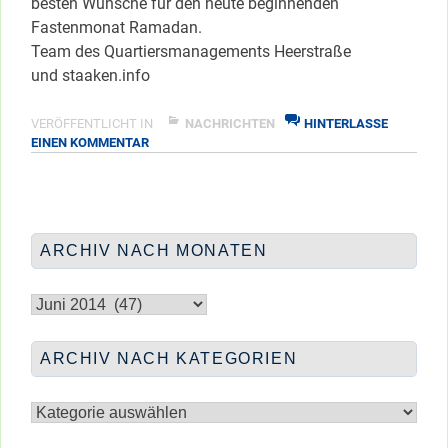
besten Wünsche für den heute beginnenden
Fastenmonat Ramadan.
Team des Quartiersmanagements Heerstraße
und staaken.info
VERÖFFENTLICHT IN
NACHRICHTEN
HINTERLASSE
ZU
EINEN KOMMENTAR
EINEN
FRIEDLICHEN
FASTENMONAT
RAMADAN
ARCHIV NACH MONATEN
Archiv
nach
Monaten
ARCHIV NACH KATEGORIEN
Archiv
nach
Kategorien