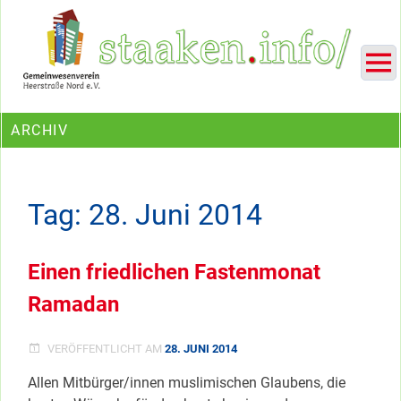
Skip
Ein Projekt des Gemeinwesenvereins Heerstraße Nord
to
content
ARCHIV
Tag:
28. Juni 2014
Einen friedlichen Fastenmonat
Ramadan
VERÖFFENTLICHT AM
28. JUNI 2014
Allen Mitbürger/innen muslimischen Glaubens, die