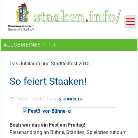
Skip
Ein Projekt des Gemeinwesenvereins Heerstraße Nord
to
content
ALLGEMEINES + + +
Das Jubiläum und Stadtteilfest 2015
So feiert Staaken!
VERÖFFENTLICHT AM
15. JUNI 2015
Boah war das ein Fest am Freitag!
Riesenandrang an Bühne, Ständen, Spielorten rundum