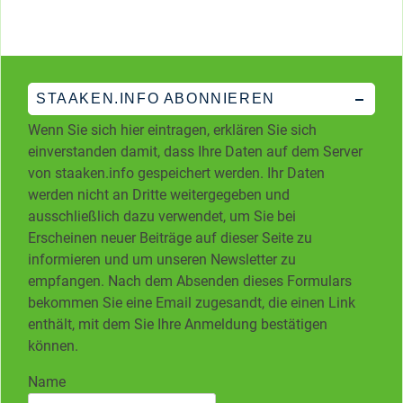
STAAKEN.INFO ABONNIEREN
Wenn Sie sich hier eintragen, erklären Sie sich
einverstanden damit, dass Ihre Daten auf dem Server
von staaken.info gespeichert werden. Ihr Daten
werden nicht an Dritte weitergegeben und
ausschließlich dazu verwendet, um Sie bei
Erscheinen neuer Beiträge auf dieser Seite zu
informieren und um unseren Newsletter zu
empfangen. Nach dem Absenden dieses Formulars
bekommen Sie eine Email zugesandt, die einen Link
enthält, mit dem Sie Ihre Anmeldung bestätigen
können.
Name