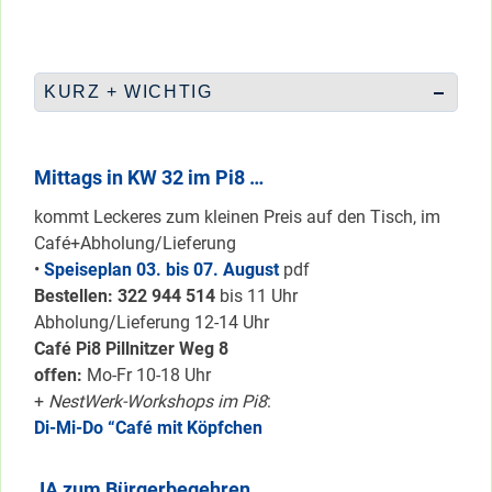
KURZ + WICHTIG
Mittags in KW 32 im Pi8 …
kommt Leckeres zum kleinen Preis auf den Tisch, im
Café+Abholung/Lieferung
•
Speiseplan 03. bis 07. August
pdf
Bestellen: 322 94
4 514
bis 11 Uhr
Abholung/Lieferung 12-14 Uhr
Café Pi8 Pillnitzer Weg 8
offen:
Mo-Fr 10-18 Uhr
+
NestWerk-Workshops im Pi8
:
Di-Mi-Do “Café mit Köpfchen
JA zum Bürgerbegehren ..