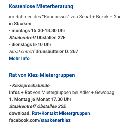
Kostenlose Mieterberatung
im Rahmen des “Bündnisses” von Senat + Bezirk –
2 x
in Staaken
:
•
montags 15.30-18.30 Uhr
Staakentreff
Obstallee 22E
•
dienstags 8-10 Uhr
Staakentreff
Brunsbütteler D. 267
Mehr Info
Rat von Kiez-Mietergruppen
• Kiezsprechstunde
Infos + Rat
von Mietergruppen bei Adler + Gewobag:
1. Montag je Monat 17.30 Uhr
Staakentreff Obstallee 22E
download:
Rat+Kontakt Mietergruppen
facebook
.
com
/staakenerkiez