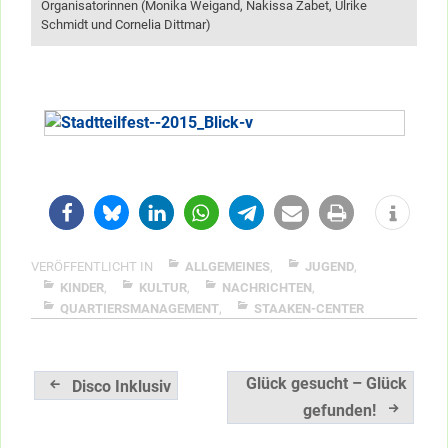
Organisatorinnen (Monika Weigand, Nakissa Zabet, Ulrike
Schmidt und Cornelia Dittmar)
VERÖFFENTLICHT IN
ALLGEMEINES
,
JUGEND
,
KINDER
,
KULTUR
,
NACHRICHTEN
,
QUARTIERSMANAGEMENT
,
STAAKEN-CENTER
Beitragsnavigation
Glück gesucht – Glück
Disco Inklusiv
gefunden!