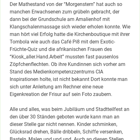
Der Mathestand von der “Morgenstern” hat auch so
manchen Erwachsenen zum grübeln gebracht, der
dann bei der Grundschule am Amalienhof mit
Klangschalenmassage sich wieder erholen konnte. Wie
man hört viel Erfolg hatte die Kirchenboutique mit ihrer
Tombola wie auch das Café Pi8 mit dem Exotic-
Früchte-Quiz und die afrikanischen Frauen des
“Kiosk_aller.Hand.Arbeit” mussten fast pausenlos
Zöpfchenflechten. Ob ihre Kundinnen sich vorher am
Stand des Medienkompetenzzentrums CIA
Inspirationen holte, ist nicht bekannt Dort konnte man
sich unter Anleitung am Rechner eine neue
Eigenkreation der Frisur auf sein Foto zaubern.
Alle und alles, was beim Jubiläum und Stadtteilfest an
den über 30 Ständen geboten wurde kann man an
dieser Stelle gar nicht nennen. Kinder schminken,
Glücksrad drehen, Bälle dribbeln, Schiffe versenken,
Basteln, Malen und und und. Auch an diesen Stellen