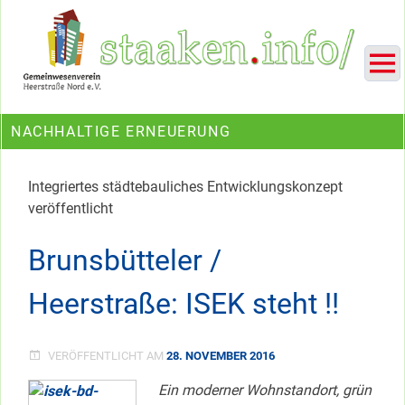
Skip
Ein Projekt des Gemeinwesenvereins Heerstraße Nord
to
content
NACHHALTIGE ERNEUERUNG
Integriertes städtebauliches Entwicklungskonzept
veröffentlicht
Brunsbütteler /
Heerstraße: ISEK steht !!
VERÖFFENTLICHT AM
28. NOVEMBER 2016
Ein moderner Wohnstandort, grün