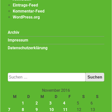
Eintrags-Feed
Kommentar-Feed
WordPress.org
Archiv
Impressum
Datenschutzerklärung
Suchen
nach:
November 2016
M
D
M
D
F
S
S
1
2
3
4
5
6
7
8
9
10
11
12
13