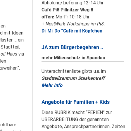
Karten für den
Abholung/Lieferung 12-14 Uhr
neuen Quartiersrat
Café Pi8 Pillnitzer Weg 8
2023-25 …
offen:
Mo-Fr 10-18 Uhr
+
NestWerk-Workshops im Pi8
:
ten
Di-Mi-Do “Café mit Köpfchen
d mit Ideen
Ein echtes “PLUS”
aster … ein
für Heerstraße
Stadtteil,
JA zum Bürgerbegehren ..
Nord …
oll-Haus
via
mehr Milieuschutz in Spandau
len
zuweihen”.
Staaken: Immer
Unterschriftenliste gibts u.a. im
Stadtteilzentrum Staakentreff
schön sauber
Mehr Info
halten!
Angebote für Familien + Kids
Neuer Look für’s
Diese RUBRIK macht “FERIEN” zur
#Nachbarschaftmachen
ÜBERARBEITUNG der genannten
ichtbare
Angebote, Ansprechpartner:innen, Zeiten