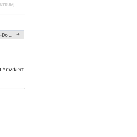
ENTRUM
,
o-Do …
it
*
markiert