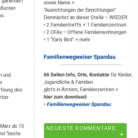
“garantiert
sowie Name +
r
Bunten
“Ausrichtungen der Einrichtungen”
us.
Demnächst an dieser Stelle – WIEDER:
Mit dem
• 2 Familientreffs + 1 Familienzentrum
“Redemobil” im
• 2 OFAs – Offene Familienwohnungen
Kiez unterwegs …
• 1 “Early Bird” + mehr
Familienwegweiser Spandau
Lokale Register-
Anlaufstelle in
Staaken
66 Seiten Info, Orte, Kontakte
für Kinder,
n und
Jugendliche & Familien
n
gibt’s in Ämtern, Familienzentren +
ffnung des
hier zum download:
tier
Silber für
•
Familienwegweiser Spandau
Bildungsnetz
Heerstraße
 März ab 15
NEUESTE KOMMENTARE
und “beste