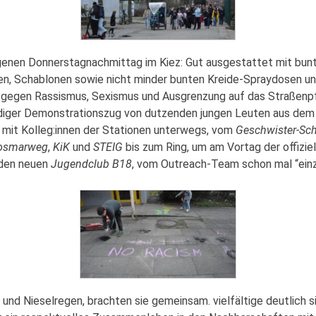
enen Donnerstagnachmittag im Kiez: Gut ausgestattet mit bun
en, Schablonen sowie nicht minder bunten Kreide-Spraydosen un
 gegen Rassismus, Sexismus und Ausgrenzung auf das Straßenpfl
diger Demonstrationszug von dutzenden jungen Leuten aus dem 
mit Kolleg:innen der Stationen unterwegs, vom
Geschwister-Sch
osmarweg
,
KiK
und
STEIG
bis zum Ring, um am Vortag der offiziel
 den neuen
Jugendclub B18
, vom Outreach-Team schon mal “ein
 und Nieselregen, brachten sie gemeinsam. vielfältige deutlich s