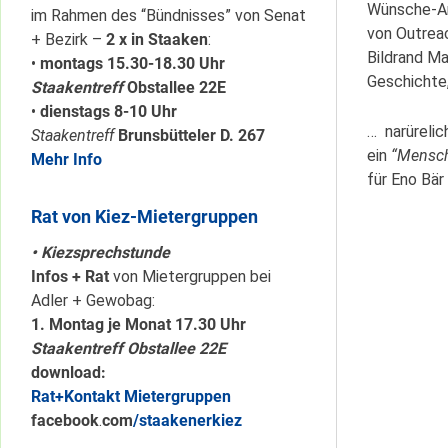
Wünsche-An
im Rahmen des “Bündnisses” von Senat
von Outreac
+ Bezirk –
2 x in Staaken
:
Bildrand Ma
•
montags 15.30-18.30 Uhr
Geschichte,
Staakentreff
Obstallee 22E
•
dienstags 8-10 Uhr
… narürelic
Staakentreff
Brunsbütteler D. 267
ein
“Mensch
Mehr Info
für Eno Bä
Rat von Kiez-Mietergruppen
• Kiezsprechstunde
Infos + Rat
von Mietergruppen bei
Adler + Gewobag:
1. Montag je Monat 17.30 Uhr
Staakentreff Obstallee 22E
download:
Rat+Kontakt Mietergruppen
facebook
.
com
/staakenerkiez