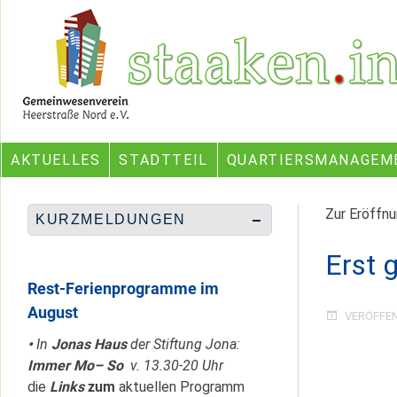
Skip
Ein Projekt des Gemeinwesenvereins Heerstraße Nord
to
content
AKTUELLES
STADTTEIL
QUARTIERSMANAGEM
Zur Eröffn
KURZMELDUNGEN
Erst 
Rest-Ferienprogramme im
August
VERÖFFE
•
In
Jonas Haus
der Stiftung Jona:
Immer Mo– So
v. 13.30-20 Uhr
die
Links
zum
aktuellen Programm