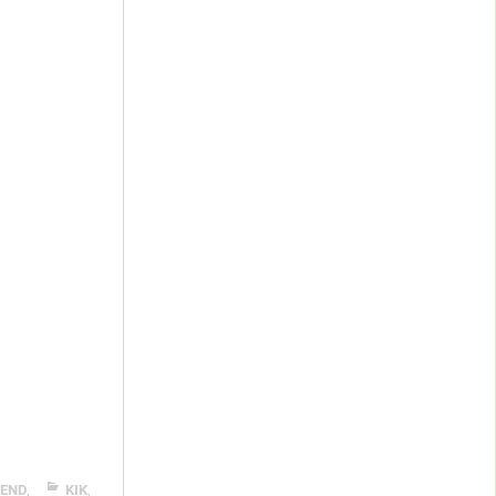
END
,
KIK
,