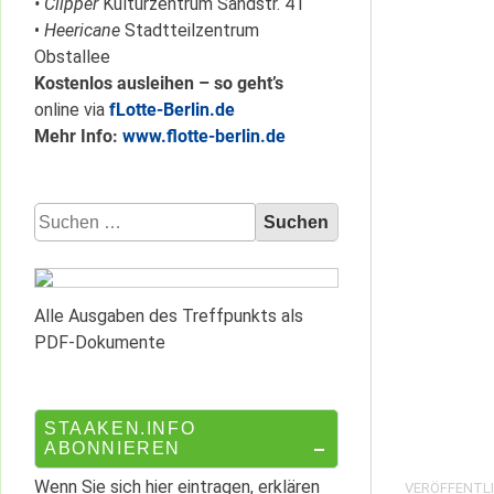
• Clipper
Kulturzentrum Sandstr. 41
•
Heericane
Stadtteilzentrum
Obstallee
Kostenlos ausleihen – so geht’s
online via
fLotte-Berlin.de
Mehr Info:
www.flotte-berlin.de
Suchen
nach:
Alle Ausgaben des Treffpunkts als
PDF-Dokumente
STAAKEN.INFO
ABONNIEREN
Wenn Sie sich hier eintragen, erklären
VERÖFFENTLI