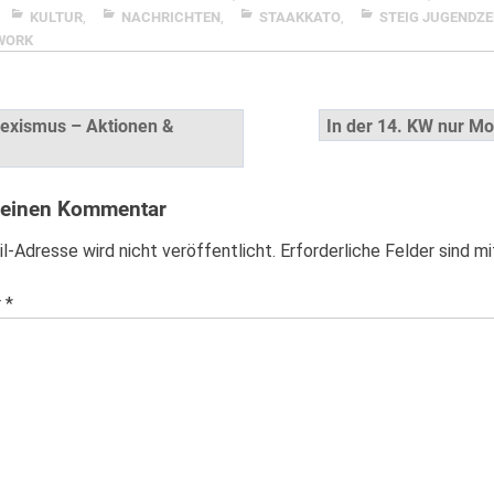
KULTUR
,
NACHRICHTEN
,
STAAKKATO
,
STEIG JUGENDZ
WORK
snavigation
exismus – Aktionen &
In der 14. KW nur M
 einen Kommentar
l-Adresse wird nicht veröffentlicht.
Erforderliche Felder sind m
r
*