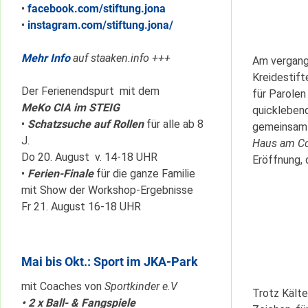
•
facebook.com/stiftung.jona
•
instagram.com/stiftung.jona/
Mehr Info
auf staaken.info +++
Am vergang
Kreidestift
Der Ferienendspurt mit dem
für Parolen
MeKo CIA im STEIG
quickleben
•
Schatzsuche auf Rollen
für alle ab 8
gemeinsam 
J.
Haus am C
Do 20. August v. 14-18 UHR
Eröffnung,
•
Ferien-Finale
für die ganze Familie
mit Show der Workshop-Ergebnisse
Fr 21. August 16-18 UHR
Mai bis Okt.: Sport im JKA-Park
mit Coaches von
Sportkinder e.V
Trotz Kälte
• 2 x Ball- & Fangspiele