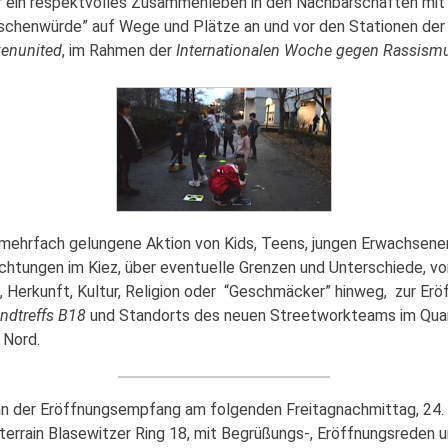
r ein respektvolles Zusammenleben in den Nachbarschaften mit 
chenwürde” auf Wege und Plätze an und vor den Stationen de
kenunited
, im Rahmen der
Internationalen Woche gegen Rassism
 mehrfach gelungene Aktion von Kids, Teens, jungen Erwachsene
richtungen im Kiez, über eventuelle Grenzen und Unterschiede, vo
 Herkunft, Kultur, Religion oder “Geschmäcker” hinweg, zur Erö
ndtreffs B18
und Standorts des neuen Streetworkteams im Quar
 Nord.
ann der Eröffnungsempfang am folgenden Freitagnachmittag, 24.
terrain Blasewitzer Ring 18, mit Begrüßungs-, Eröffnungsreden 