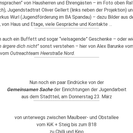
sprachen” von Hausherren und Ehrengästen – im Foto oben Ralf
h), Jugendstadtrat Oliver Gellert (links neben der Projektion) un
rkus Wurl (Jugendförderung im BA Spandau) – dazu Bilder aus d
 von Haus und Etage, viele Gespräche und Kontakte …
h auch ein Buffett und sogar “vielsagende” Geschenke – oder wi
 ärgere dich nicht”
sonst verstehen – hier von Alex Barunke vom
r vom
Outreachteam Heerstraße Nord.
Nun noch ein paar Eindrücke von der
Gemeinsamen Sache
der Einrichtungen der Jugendarbeit
aus dem Stadtteil, am Donnerstag 23. März
von unterwegs zwischen Maulbeer- und Obstallee
vom KiK + Steig bis zum B18
zu Chilli und Kino