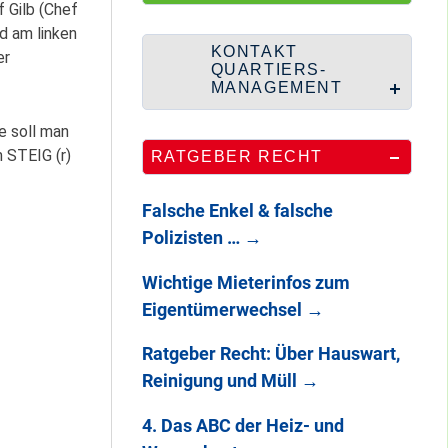
HipHop-Video: Das
 Gilb (Chef
ist Mein Viertel!
d am linken
KONTAKT
er
QUARTIERS-
MANAGEMENT
e soll man
Mit Mieter-Kohle
 STEIG (r)
RATGEBER RECHT
auf Senats-Kohle
errichtet
Falsche Enkel & falsche
Polizisten …
→
Wie Staaken zu
Wichtige Mieterinfos zum
zwei Hahnebergen
Eigentümerwechsel
→
kam
Ratgeber Recht: Über Hauswart,
Reinigung und Müll
→
100 Jahre
Heerstraße
4. Das ABC der Heiz- und