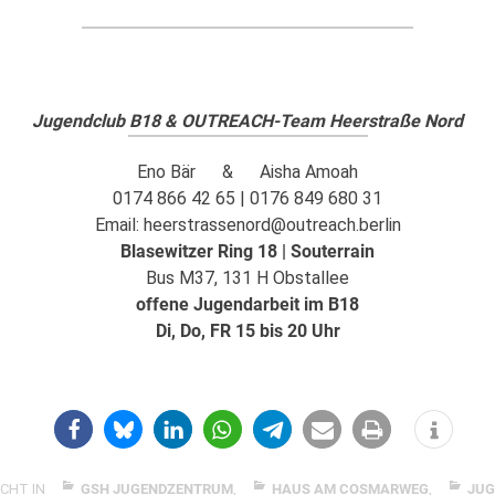
Jugendclub B18 & OUTREACH-Team Heerstraße Nord
Eno Bär & Aisha Amoah
0174 866 42 65 | 0176 849 680 31
Email: heerstrassenord@outreach.berlin
Blasewitzer Ring 18 | Souterrain
Bus M37, 131 H Obstallee
offene Jugendarbeit im B18
Di, Do, FR 15 bis 20 Uhr
CHT IN
GSH JUGENDZENTRUM
,
HAUS AM COSMARWEG
,
JUG