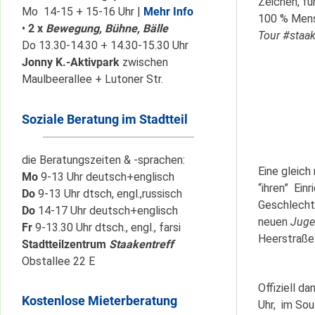
Zeichen, fü
Mo 14-15 + 15-16 Uhr |
Mehr Info
100 % Mens
•
2 x
Bewegung, Bühne, Bälle
Tour #staa
Do 13.30-14.30 + 14.30-15.30 Uhr
Jonny K.-Aktivpark
zwischen
Maulbeerallee + Lutoner Str.
Soziale Beratung im Stadtteil
die Beratungszeiten & -sprachen:
Eine gleich
Mo
9-13 Uhr deutsch+englisch
“ihren” Ein
Do
9-13 Uhr dtsch, engl.,russisch
Geschlecht,
Do
14-17 Uhr deutsch+englisch
neuen
Juge
Fr
9-13.30 Uhr dtsch., engl., farsi
Heerstraße
Stadtteilzentrum
Staakentreff
Obstallee 22 E
Offiziell d
Kostenlose Mieterberatung
Uhr, im Sou