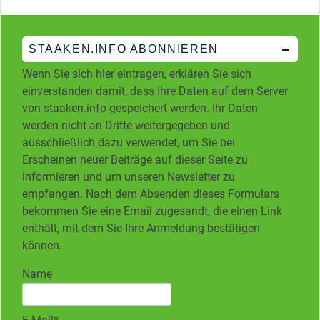
STAAKEN.INFO ABONNIEREN
Wenn Sie sich hier eintragen, erklären Sie sich
einverstanden damit, dass Ihre Daten auf dem Server
von staaken.info gespeichert werden. Ihr Daten
werden nicht an Dritte weitergegeben und
ausschließlich dazu verwendet, um Sie bei
Erscheinen neuer Beiträge auf dieser Seite zu
informieren und um unseren Newsletter zu
empfangen. Nach dem Absenden dieses Formulars
bekommen Sie eine Email zugesandt, die einen Link
enthält, mit dem Sie Ihre Anmeldung bestätigen
können.
Name