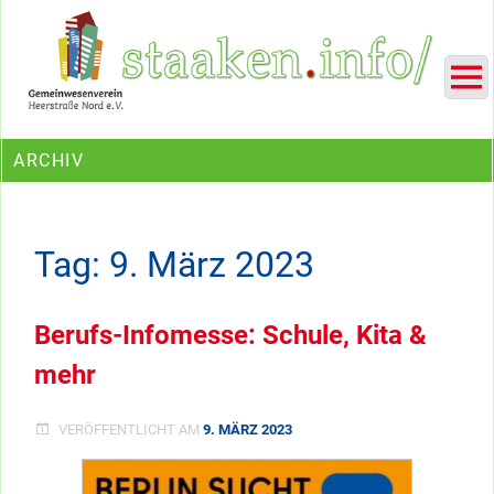
Skip
Ein Projekt des Gemeinwesenvereins Heerstraße Nord
to
content
ARCHIV
Tag:
9. März 2023
Berufs-Infomesse: Schule, Kita &
mehr
VERÖFFENTLICHT AM
9. MÄRZ 2023