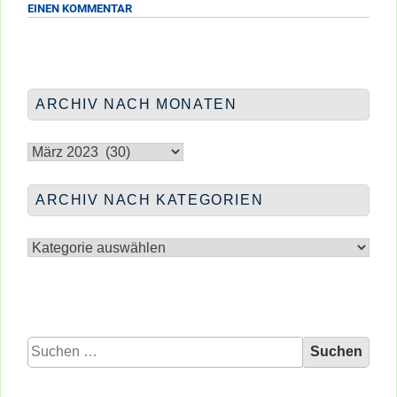
ZU
EINEN KOMMENTAR
Kita
BERUFS-
&
INFOMESSE:
mehr”
SCHULE,
</span
KITA
&
ARCHIV NACH MONATEN
MEHR
Archiv
nach
Monaten
ARCHIV NACH KATEGORIEN
Archiv
nach
Kategorien
Suchen
nach: