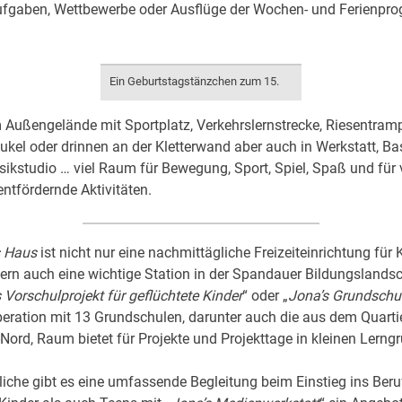
Aufgaben, Wettbewerbe oder Ausflüge der Wochen- und Ferienp
Ein Geburtstagstänzchen zum 15.
Außengelände mit Sportplatz, Verkehrslernstrecke, Riesentram
kel oder drinnen an der Kletterwand aber auch in Werkstatt, B
ikstudio … viel Raum für Bewegung, Sport, Spiel, Spaß und für v
entfördernde Aktivitäten.
s Haus
ist nicht nur eine nachmittägliche Freizeiteinrichtung für 
rn auch eine wichtige Station in der Spandauer Bildungslandsc
 Vorschulprojekt für geflüchtete Kinder
“ oder „
Jona’s Grundschul
eration mit 13 Grundschulen, darunter auch die aus dem Quarti
Nord, Raum bietet für Projekte und Projekttage in kleinen Lerng
liche gibt es eine umfassende Begleitung beim Einstieg ins Ber