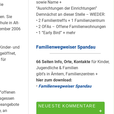
sowie Name +
ie
“Ausrichtungen der Einrichtungen”
Demnächst an dieser Stelle – WIEDER:
Mit dem
en. Sie
• 2 Familientreffs + 1 Familienzentrum
“Redemobil” im
ule in Alt-
• 2 OFAs – Offene Familienwohnungen
Kiez unterwegs …
tember 2006
• 1 “Early Bird” + mehr
Familienwegweiser Spandau
Kinder- und
Lokale Register-
geöffnet,
Anlaufstelle in
 für
Staaken
66 Seiten Info, Orte, Kontakte
für Kinder,
Jugendliche & Familien
gibt’s in Ämtern, Familienzentren +
hier zum download:
Silber für
•
Familienwegweiser Spandau
Bildungsnetz
 “offenen
Heerstraße
tagessen
feangebote
NEUESTE KOMMENTARE
e, an