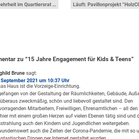
snavigation
ehrheit im Quartiersrat …
Läuft: Pavillonprojekt “HolzC
entar zu “15 Jahre Engagement für Kids & Teens”
ghild Brune
sagt:
 September 2021 um 10:37 Uhr
as Haus ist die Vorzeige-Einrichtung.
efangen von der Gestaltung der Räumlichkeiten, Gebäude, Auß
 überaus zweckmäßig, schön und liebevoll gestaltet sind. Den
vorragenden Mitarbeitern, Freiwilligen, Ehrenamtlichen – all d
 hier mit einem großen Herzen auf vielen Ebenen tätig sind und 
strahlung auch den Kindern und Jugendlichen weitergeben.
undernswert auch die Zeiten der Corona-Pandemie, die mit so 
ntastischen Dingen per Internet gestaltet wurden