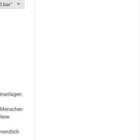
O.bar”
enanlagen,
en Menschen
diese
unendlich