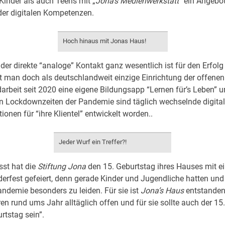
 Kinder als auch Teens mit „
Jona’s Medienwerkstatt
“ ein Angebot
der digitalen Kompetenzen.
Hoch hinaus mit Jonas Haus!
er direkte “analoge” Kontakt ganz wesentlich ist für den Erfol
 man doch als deutschlandweit einzige Einrichtung der offenen
rbeit seit 2020 eine eigene Bildungsapp “Lernen für’s Leben” u
n Lockdownzeiten der Pandemie sind täglich wechselnde digita
onen für “ihre Klientel” entwickelt worden..
Jeder Wurf ein Treffer?!
st hat die
Stiftung Jona
den 15. Geburtstag ihres Hauses mit e
erfest gefeiert, denn gerade Kinder und Jugendliche hatten un
andemie besonders zu leiden. Für sie ist
Jona’s Haus
entstanden,
ren rund ums Jahr alltäglich offen und für sie sollte auch der 15
rtstag sein”.