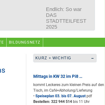
Endlich: So war
DAS
STADTTEILFEST
2025
50 Jahre
TE
BILDUNGSNETZ
Wegbereiter &
guter Begleiter …
KURZ + WICHTIG
ns
Rüberretten was
geht & sich
Mittags in KW 32 im Pi8 …
ABSCHAFFEN!
kommt Leckeres zum kleinen Preis auf den
Tisch, im Café+Abholung/Lieferung
•
Speiseplan 03. bis 07. August
pdf
Nur grüne & gelbe
Bestellen: 322 94
4 514
bis 11 Uhr