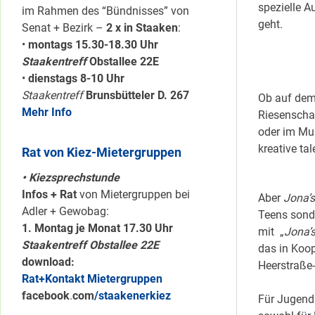
spezielle 
im Rahmen des “Bündnisses” von
geht.
Senat + Bezirk –
2 x in Staaken
:
•
montags 15.30-18.30 Uhr
Staakentreff
Obstallee 22E
•
dienstags 8-10 Uhr
Staakentreff
Brunsbütteler D. 267
Ob auf dem 
Mehr Info
Riesenschau
oder im Mus
kreative tal
Rat von Kiez-Mietergruppen
• Kiezsprechstunde
Infos + Rat
von Mietergruppen bei
Aber
Jona’
Adler + Gewobag:
Teens sonde
1. Montag je Monat 17.30 Uhr
mit „
Jona’s
Staakentreff Obstallee 22E
das in Koop
download:
Heerstraße-
Rat+Kontakt Mietergruppen
facebook
.
com
/staakenerkiez
Für Jugend