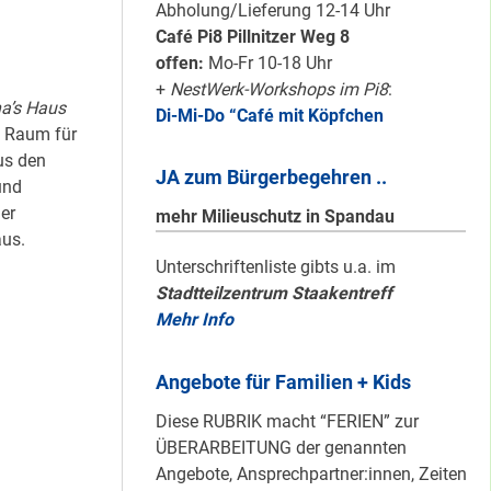
Karten für den
Abholung/Lieferung 12-14 Uhr
neuen Quartiersrat
Café Pi8 Pillnitzer Weg 8
2023-25 …
offen:
Mo-Fr 10-18 Uhr
+
NestWerk-Workshops im Pi8
:
a’s Haus
Di-Mi-Do “Café mit Köpfchen
Ein echtes “PLUS”
t Raum für
für Heerstraße
us den
JA zum Bürgerbegehren ..
Nord …
und
er
mehr Milieuschutz in Spandau
us.
Staaken: Immer
Unterschriftenliste gibts u.a. im
Stadtteilzentrum Staakentreff
schön sauber
Mehr Info
halten!
Angebote für Familien + Kids
Neuer Look für’s
Diese RUBRIK macht “FERIEN” zur
#Nachbarschaftmachen
ÜBERARBEITUNG der genannten
Angebote, Ansprechpartner:innen, Zeiten