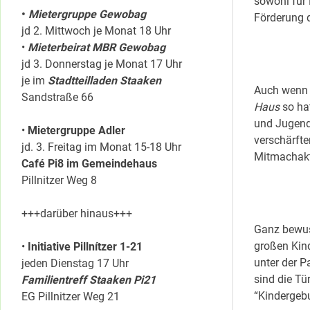
sowohl für
•
Mietergruppe Gewobag
Förderung 
jd 2. Mittwoch je Monat 18 Uhr
•
Mieterbeirat MBR Gewobag
jd 3. Donnerstag je Monat 17 Uhr
je im
Stadtteilladen Staaken
Auch wenn d
Sandstraße 66
Haus
so hat
und Jugenda
•
Mietergruppe Adler
verschärfte
jd. 3. Freitag im Monat 15-18 Uhr
Mitmachakti
Café Pi8 im Gemeindehaus
Pillnitzer Weg 8
+++darüber hinaus+++
Ganz bewus
großen Kind
•
Initiative Pillnítzer 1-21
unter der P
jeden Dienstag 17 Uhr
sind die Tü
Familientreff Staaken Pi21
“Kindergebu
EG Pillnitzer Weg 21