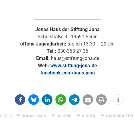
Jonas Haus der Stiftung Jona
Schulstraße 3 | 13591 Berlin
offene Jugendarbeit:
täglich 13.30 – 20 Uhr
Tel.:
030-363 27 36
Email:
haus@stiftung-jona.de
Web:
www.stiftung-jona.de
facebook.com/haus.jona
CHT IN
JONAS HAUS
,
JUGEND
,
KINDER
,
NACHRICHTEN