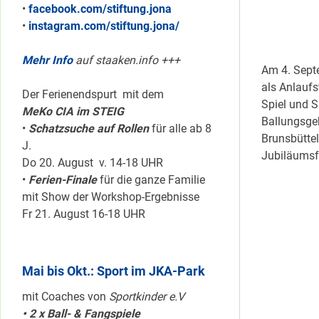
•
facebook.com/stiftung.jona
•
instagram.com/stiftung.jona/
Mehr Info
auf staaken.info +++
Am 4. Sept
als Anlaufs
Der Ferienendspurt mit dem
Spiel und S
MeKo CIA im STEIG
Ballungsge
•
Schatzsuche auf Rollen
für alle ab 8
Brunsbütte
J.
Jubiläumsf
Do 20. August v. 14-18 UHR
•
Ferien-Finale
für die ganze Familie
mit Show der Workshop-Ergebnisse
Fr 21. August 16-18 UHR
Mai bis Okt.: Sport im JKA-Park
mit Coaches von
Sportkinder e.V
• 2 x Ball- & Fangspiele