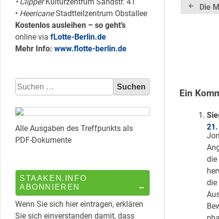
• Clipper
Kulturzentrum Sandstr. 41
Beitrag
Die M
•
Heericane
Stadtteilzentrum Obstallee
Kostenlos ausleihen – so geht’s
online via
fLotte-Berlin.de
Mehr Info:
www.flotte-berlin.de
Suchen
Ein Komm
nach:
Sie
21.
Alle Ausgaben des Treffpunkts als
Jon
PDF-Dokumente
Ang
die
her
STAAKEN.INFO
die
ABONNIEREN
Aus
Wenn Sie sich hier eintragen, erklären
Bew
Sie sich einverstanden damit, dass
pha