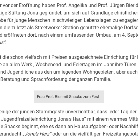
r vor der Eröffnung haben Prof. Angelika und Prof. Jürgen Bier d
ige Stiftung Jona gegründet, um sich auf Grundlage christlicher
be für junge Menschen in schwierigen Lebenslagen zu engagier
 die zuletzt als Streetworker-Station genutzte ehemalige Dorfsch
d eröffneten dort, nach einem umfassenden Umbau, am 4. Sep
us“
.
 die schon vielfach mit Preisen ausgezeichnete Einrichtung für 
 an allen Werk-, Wochenend- und Feiertagen im Jahr ihre Türen 
 und Jugendliche aus den umliegenden Wohngebieten. aber auch
 Beratung und Sprachförderung der ganzen Familie.
Frau Prof. Bier mit Snacks zum Fest
enige der jungen Stammgäste unverzichtbar, dass jeder Tag der
 Jugendfreizeiteinrichtung Jona’s Haus” mit einem warmes Mit
e Snacks beginnt, ehe es dann an Hausaufgaben- oder Nachhil
erandacht „
Jona’s Herz“
oder an die vielfältigen Freizeitangebot