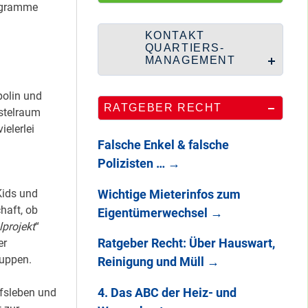
HipHop-Video: Das
rogramme
ist Mein Viertel!
KONTAKT
QUARTIERS-
MANAGEMENT
Mit Mieter-Kohle
polin und
RATGEBER RECHT
auf Senats-Kohle
astelraum
errichtet
ielerlei
Falsche Enkel & falsche
Polizisten …
→
Wie Staaken zu
Kids und
Wichtige Mieterinfos zum
zwei Hahnebergen
haft, ob
Eigentümerwechsel
→
kam
projekt
“
Ratgeber Recht: Über Hauswart,
er
ruppen.
Reinigung und Müll
→
100 Jahre
Heerstraße
4. Das ABC der Heiz- und
ufsleben und