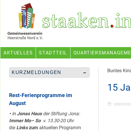
Skip
Ein Projekt des Gemeinwesenvereins Heerstraße Nord
to
content
AKTUELLES
STADTTEIL
QUARTIERSMANAGEM
Buntes Kin
KURZMELDUNGEN
15 Ja
Rest-Ferienprogramme im
August
VERÖFFE
•
In
Jonas Haus
der Stiftung Jona:
Immer Mo– So
v. 13.30-20 Uhr
die
Links
zum
aktuellen Programm