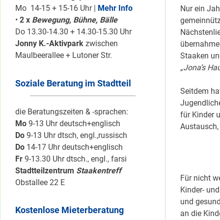
Mo 14-15 + 15-16 Uhr |
Mehr Info
Nur ein Jah
•
2 x
Bewegung, Bühne, Bälle
gemeinnütz
Do 13.30-14.30 + 14.30-15.30 Uhr
Nächstenlie
Jonny K.-Aktivpark
zwischen
übernahmen
Maulbeerallee + Lutoner Str.
Staaken un
„
Jona’s Ha
Soziale Beratung im Stadtteil
Seitdem hat
Jugendliche
die Beratungszeiten & -sprachen:
für Kinder
Mo
9-13 Uhr deutsch+englisch
Austausch,
Do
9-13 Uhr dtsch, engl.,russisch
Do
14-17 Uhr deutsch+englisch
Fr
9-13.30 Uhr dtsch., engl., farsi
Stadtteilzentrum
Staakentreff
Für nicht w
Obstallee 22 E
Kinder- und
und gesund
Kostenlose Mieterberatung
an die Kind