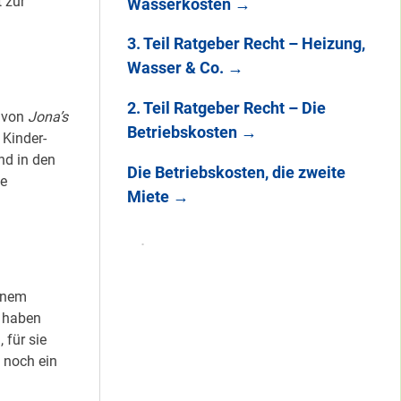
 zur
Wasserkosten
→
3. Teil Ratgeber Recht – Heizung,
Wasser & Co.
→
2. Teil Ratgeber Recht – Die
g von
Jona’s
Betriebskosten
→
 Kinder-
nd in den
Die Betriebskosten, die zweite
le
Miete
→
inem
d haben
 für sie
. noch ein