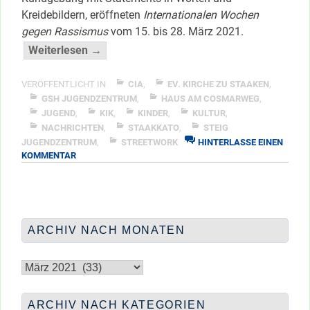
Kreidebildern, eröffneten
Internationalen Wochen
gegen Rassismus
vom 15. bis 28. März 2021.
“UNTERSCHIEDLICH
Weiterlesen →
und
doch
VERÖFFENTLICHT IN
CIA
,
EV. KIRCHE ZU STAAKEN
,
GLEICH
GSH JUGENDZENTRUM
,
HAUS AM COSMARWEG
,
JUGEND
,
KIK
,
KINDER
,
KULTUR
,
…”
NACHRICHTEN
,
STAAKKATO
,
STEIG
</span
JUGENDZENTRUM
,
STREETWORK
HINTERLASSE EINEN
ZU
KOMMENTAR
UNTERSCHIEDLICH
UND
DOCH
GLEICH
…
ARCHIV NACH MONATEN
Archiv
nach
Monaten
ARCHIV NACH KATEGORIEN