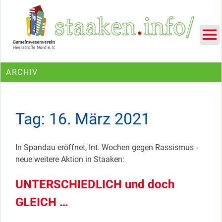
Skip
Ein Projekt des Gemeinwesenvereins Heerstraße Nord
to
content
ARCHIV
Tag:
16. März 2021
In Spandau eröffnet, Int. Wochen gegen Rassismus -
neue weitere Aktion in Staaken:
UNTERSCHIEDLICH und doch
GLEICH …