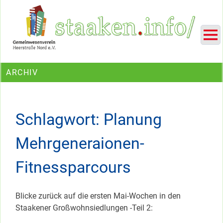
Skip
Ein Projekt des Gemeinwesenvereins Heerstraße Nord
to
content
ARCHIV
Schlagwort:
Planung
Mehrgeneraionen-
Fitnessparcours
Blicke zurück auf die ersten Mai-Wochen in den
Staakener Großwohnsiedlungen -Teil 2: