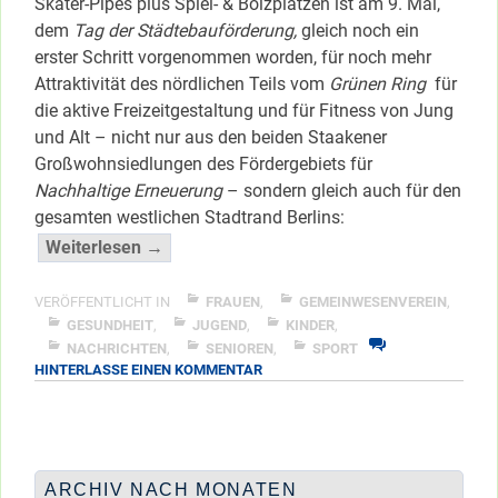
Skater-Pipes plus Spiel- & Bolzplätzen ist am 9. Mai,
dem
Tag der Städtebauförderung,
gleich noch ein
erster Schritt vorgenommen worden, für noch mehr
Attraktivität des nördlichen Teils vom
Grünen Ring
für
die aktive Freizeitgestaltung und für Fitness von Jung
und Alt – nicht nur aus den beiden Staakener
Großwohnsiedlungen des Fördergebiets für
Nachhaltige Erneuerung
– sondern gleich auch für den
gesamten westlichen Stadtrand Berlins:
“Der
Weiterlesen →
“Grüne
Ring”
VERÖFFENTLICHT IN
FRAUEN
,
GEMEINWESENVEREIN
,
für
GESUNDHEIT
,
JUGEND
,
KINDER
,
NACHRICHTEN
,
SENIOREN
,
SPORT
Fitness,
ZU
HINTERLASSE EINEN KOMMENTAR
Sport
DER
&
“GRÜNE
Spiel
RING”
FÜR
…”
FITNESS,
</span
ARCHIV NACH MONATEN
SPORT