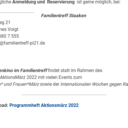
gliche
Anmeldung und Reservierung
ist gerne möglich, bei:
Familientreff Staaken
Weg 21
es Voigt
80 7 555
@familientreff-pi21.de
enkino im Familientreff
findet statt im Rahmen des
AktionsMärz 2022 mit vielen Events zum
* und Frauen*März
sowie der
Internationalen Wochen gegen R
oad:
Programmheft Aktionsmärz 2022