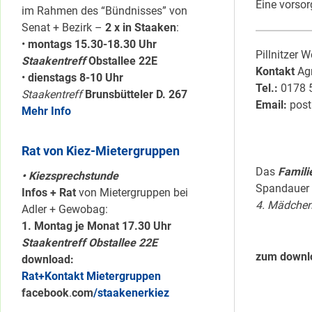
Eine vorsor
im Rahmen des “Bündnisses” von
Senat + Bezirk –
2 x in Staaken
:
•
montags 15.30-18.30 Uhr
Pillnitzer 
Staakentreff
Obstallee 22E
Kontakt
Agn
•
dienstags 8-10 Uhr
Tel.:
0178 5
Staakentreff
Brunsbütteler D. 267
Email:
post
Mehr Info
Rat von Kiez-Mietergruppen
Das
Famili
• Kiezsprechstunde
Spandauer 
Infos + Rat
von Mietergruppen bei
4. Mädchen
Adler + Gewobag:
1. Montag je Monat 17.30 Uhr
Staakentreff Obstallee 22E
zum downl
download:
Rat+Kontakt Mietergruppen
facebook
.
com
/staakenerkiez