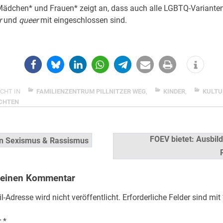
Mädchen* und Frauen* zeigt an, dass auch alle LGBTQ-Variante
r
und
queer
mit eingeschlossen sind.
CHT IN
FAMILIENZENTRUM PILLNITZER WEG
,
KINDER
,
KULTU
CHTEN
snavigation
FOEV bietet: Ausbild
n Sexismus & Rassismus
 einen Kommentar
l-Adresse wird nicht veröffentlicht.
Erforderliche Felder sind mit
r
*