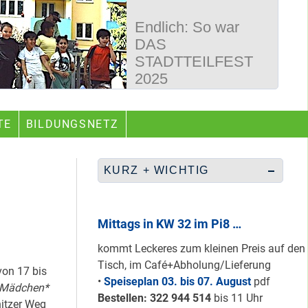
Endlich: So war
DAS
STADTTEILFEST
2025
50 Jahre
TE
BILDUNGSNETZ
Wegbereiter &
guter Begleiter …
KURZ + WICHTIG
Rüberretten was
geht & sich
Mittags in KW 32 im Pi8 …
ABSCHAFFEN!
kommt Leckeres zum kleinen Preis auf den
Tisch, im Café+Abholung/Lieferung
von 17 bis
•
Speiseplan 03. bis 07. August
pdf
 Mädchen*
Nur grüne & gelbe
Bestellen: 322 94
4 514
bis 11 Uhr
itzer Weg