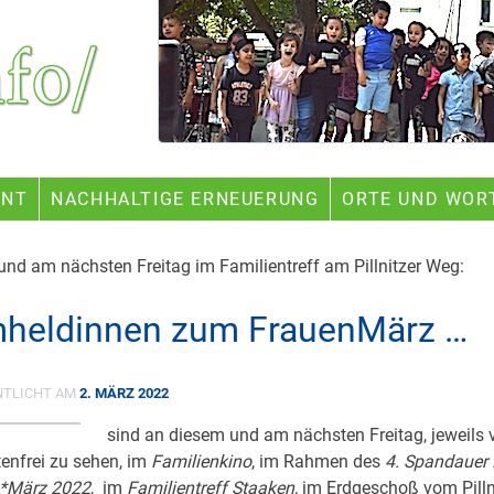
ENT
NACHHALTIGE ERNEUERUNG
ORTE UND WOR
nd am nächsten Freitag im Familientreff am Pillnitzer Weg:
mheldinnen zum FrauenMärz …
NTLICHT AM
2. MÄRZ 2022
sind an diesem und am nächsten Freitag, jeweils 
tenfrei zu sehen, im
Familienkino
, im Rahmen des
4. Spandauer
*März 2022
, im
Familientreff Staaken,
im Erdgeschoß vom Pilln