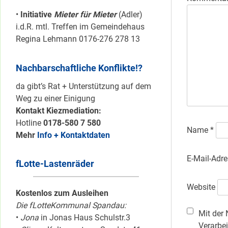
•
Initiative
Mieter für Mieter
(Adler)
i.d.R. mtl. Treffen im Gemeindehaus
Regina Lehmann 0176-276 278 13
Nachbarschaftliche Konflikte!?
da gibt’s Rat + Unterstützung auf dem
Weg zu einer Einigung
Kontakt Kiezmediation:
Hotline
0178-580 7 580
Name
*
Mehr
Info + Kontaktdaten
E-Mail-Adr
fLotte-Lastenräder
Website
Kostenlos zum Ausleihen
Die fLotteKommunal Spandau:
Mit der 
•
Jona
in Jonas Haus Schulstr.3
Verarbei