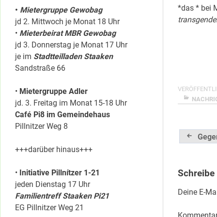
*das * bei 
•
Mietergruppe Gewobag
transgende
jd 2. Mittwoch je Monat 18 Uhr
•
Mieterbeirat MBR Gewobag
jd 3. Donnerstag je Monat 17 Uhr
je im
Stadtteilladen Staaken
Sandstraße 66
VERÖFFENTLI
•
Mietergruppe Adler
NACHRI
jd. 3. Freitag im Monat 15-18 Uhr
Café Pi8 im Gemeindehaus
Pillnitzer Weg 8
Beitrag
Gege
+++darüber hinaus+++
•
Initiative Pillnítzer 1-21
Schreibe
jeden Dienstag 17 Uhr
Deine E-Mai
Familientreff Staaken Pi21
EG Pillnitzer Weg 21
Kommenta