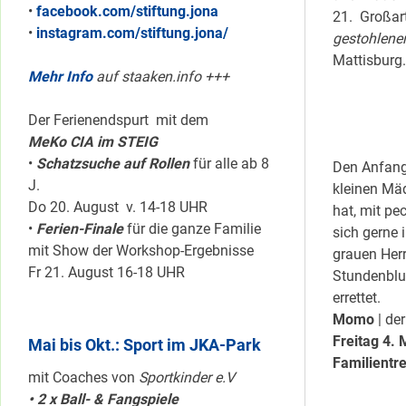
•
facebook.com/stiftung.jona
21. Großar
•
instagram.com/stiftung.jona/
gestohlenen
Mattisburg.
Mehr Info
auf staaken.info +++
Der Ferienendspurt mit dem
MeKo CIA im STEIG
•
Schatzsuche auf Rollen
für alle ab 8
Den Anfang
J.
kleinen Mä
Do 20. August v. 14-18 UHR
hat, mit p
•
Ferien-Finale
für die ganze Familie
sich gerne 
mit Show der Workshop-Ergebnisse
grauen Herr
Fr 21. August 16-18 UHR
Stundenblum
errettet.
Momo
| de
Freitag 4. 
Mai bis Okt.: Sport im JKA-Park
Familientr
mit Coaches von
Sportkinder e.V
• 2 x Ball- & Fangspiele