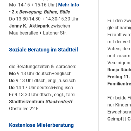
Mo 14-15 + 15-16 Uhr |
Mehr Info
•
2 x
Bewegung, Bühne, Bälle
Do 13.30-14.30 + 14.30-15.30 Uhr
Für den zwe
Jonny K.-Aktivpark
zwischen
gleichnamig
Maulbeerallee + Lutoner Str.
Erzählt wir
mit der ver
Vaters, de
Soziale Beratung im Stadtteil
und zusamme
Vereinigung
die Beratungszeiten & -sprachen:
Ronja Räub
Mo
9-13 Uhr deutsch+englisch
Freitag 11
Do
9-13 Uhr dtsch, engl.,russisch
Familientr
Do
14-17 Uhr deutsch+englisch
Fr
9-13.30 Uhr dtsch., engl., farsi
Für beide 
Stadtteilzentrum
Staakentreff
nur Kindern
Obstallee 22 E
Erwachsenen
G
eimpft |
G
Kostenlose Mieterberatung