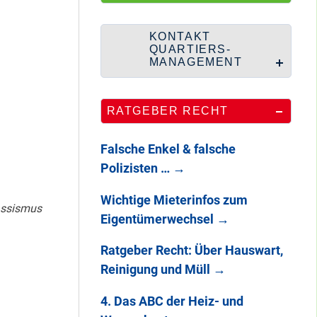
HipHop-Video: Das
ist Mein Viertel!
KONTAKT
QUARTIERS-
MANAGEMENT
Mit Mieter-Kohle
RATGEBER RECHT
auf Senats-Kohle
errichtet
Falsche Enkel & falsche
Polizisten …
→
Wie Staaken zu
Wichtige Mieterinfos zum
zwei Hahnebergen
assismus
Eigentümerwechsel
→
kam
Ratgeber Recht: Über Hauswart,
Reinigung und Müll
→
100 Jahre
Heerstraße
4. Das ABC der Heiz- und