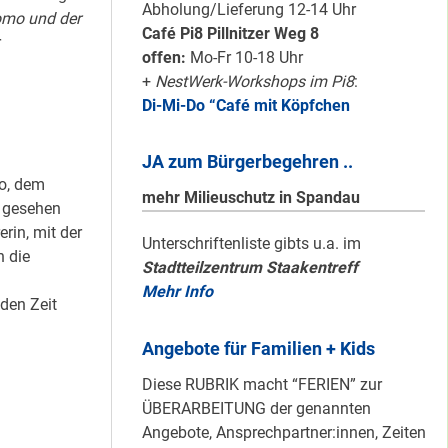
Karten für den
Abholung/Lieferung 12-14 Uhr
mo und der
neuen Quartiersrat
Café Pi8 Pillnitzer Weg 8
r
2023-25 …
offen:
Mo-Fr 10-18 Uhr
+
NestWerk-Workshops im Pi8
:
Di-Mi-Do “Café mit Köpfchen
Ein echtes “PLUS”
für Heerstraße
JA zum Bürgerbegehren ..
Nord …
o, dem
mehr Milieuschutz in Spandau
 gesehen
in, mit der
Staaken: Immer
Unterschriftenliste gibts u.a. im
n die
Stadtteilzentrum Staakentreff
schön sauber
n
Mehr Info
halten!
den Zeit
Angebote für Familien + Kids
Neuer Look für’s
Diese RUBRIK macht “FERIEN” zur
#Nachbarschaftmachen
ÜBERARBEITUNG der genannten
Angebote, Ansprechpartner:innen, Zeiten