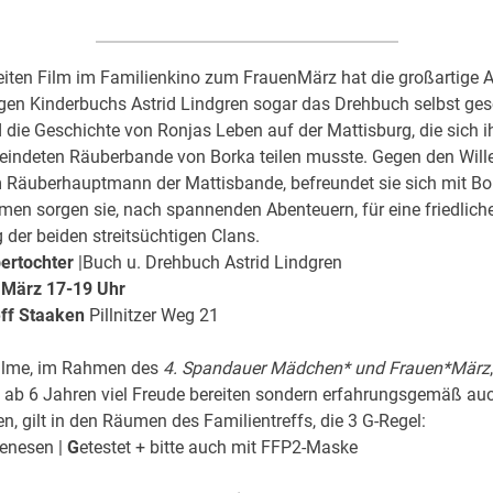
iten Film im Familienkino zum FrauenMärz hat die großartige A
en Kinderbuchs Astrid Lindgren sogar das Drehbuch selbst ges
d die Geschichte von Ronjas Leben auf der Mattisburg, die sich i
feindeten Räuberbande von Borka teilen musste. Gegen den Wille
m Räuberhauptmann der Mattisbande, befreundet sie sich mit B
n sorgen sie, nach spannenden Abenteuern, für eine friedlich
 der beiden streitsüchtigen Clans.
ertochter
|Buch u. Drehbuch Astrid Lindgren
. März 17-19 Uhr
eff Staaken
Pillnitzer Weg 21
Filme, im Rahmen des
4. Spandauer Mädchen* und Frauen*März
 ab 6 Jahren viel Freude bereiten sondern erfahrungsgemäß auc
, gilt in den Räumen des Familientreffs, die 3 G-Regel:
enesen |
G
etestet + bitte auch mit FFP2-Maske