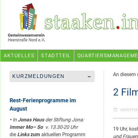
Skip
Ein Projekt des Gemeinwesenvereins Heerstraße Nord
to
content
AKTUELLES
STADTTEIL
QUARTIERSMANAGEM
An diesem u
KURZMELDUNGEN
2 Fil
Rest-Ferienprogramme im
August
VERÖFFE
•
In
Jonas Haus
der Stiftung Jona:
Immer Mo– So
v. 13.30-20 Uhr
19 Uhr, kos
die
Links
zum
aktuellen Programm
und Frauen