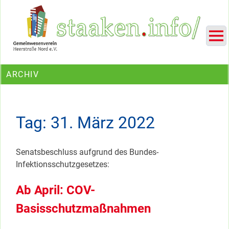
Skip
Ein Projekt des Gemeinwesenvereins Heerstraße Nord
to
content
ARCHIV
Tag:
31. März 2022
Senatsbeschluss aufgrund des Bundes-
Infektionsschutzgesetzes:
Ab April: COV-
Basisschutzmaßnahmen