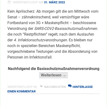
VERÖFFENTLICHT AM
31. MÄRZ 2022
Kein Aprilscherz: Ab morgen gilt die am Mittwoch vom
Senat – zähneknirschend, weil vernünftiger wäre
Fortbestand von 3G + Maskenpflicht – beschlossene
Verordnung der
SARS-COV2-Basisschutzmaßnahmen
.
die noch “Restpflichten” regelt, nach dem Auslaufen
der
4. Infektionschutzverordnungen
. Es bleiben nur
noch in speziellen Bereichen Maskenpflicht,
vorgeschriebene Testungen und die Absonderung von
Personen im Infektionsfall.
Nachfolgend die Basisschutzmaßnahmenverordnung
“Ab
Weiterlesen →
April:
COV-
VERÖFFENTLICHT IN
NACHRICHTEN
HINTERLASSE
ZU
EINEN KOMMENTAR
Basisschutzmaßnahme
AB
</span
APRIL:
COV-