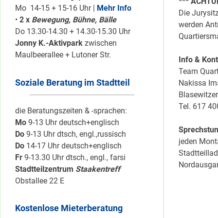
*** ACHT
Mo 14-15 + 15-16 Uhr |
Mehr Info
Die Jurysit
•
2 x
Bewegung, Bühne, Bälle
werden Antr
Do 13.30-14.30 + 14.30-15.30 Uhr
Quartiers
Jonny K.-Aktivpark
zwischen
Maulbeerallee + Lutoner Str.
Info & Kon
Team Quart
Soziale Beratung im Stadtteil
Nakissa Im
Blasewitzer
Tel. 617 40
die Beratungszeiten & -sprachen:
Mo
9-13 Uhr deutsch+englisch
Sprechstun
Do
9-13 Uhr dtsch, engl.,russisch
jeden Mont
Do
14-17 Uhr deutsch+englisch
Stadtteilla
Fr
9-13.30 Uhr dtsch., engl., farsi
Nordausga
Stadtteilzentrum
Staakentreff
Obstallee 22 E
Kostenlose Mieterberatung