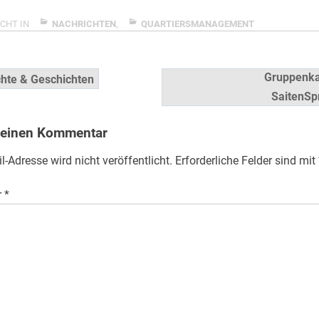
CHT IN
NACHRICHTEN
,
QUARTIERSMANAGEMENT
snavigation
Gruppenka
hte & Geschichten
SaitenSp
 einen Kommentar
l-Adresse wird nicht veröffentlicht.
Erforderliche Felder sind mit
r
*