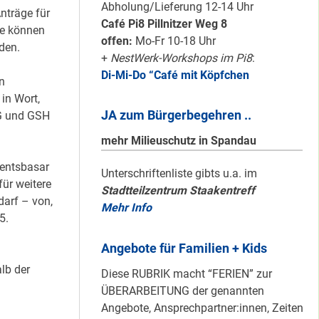
schön sauber
Abholung/Lieferung 12-14 Uhr
nträge für
halten!
Café Pi8 Pillnitzer Weg 8
de können
offen:
Mo-Fr 10-18 Uhr
den.
+
NestWerk-Workshops im Pi8
:
Di-Mi-Do “Café mit Köpfchen
Neuer Look für’s
n
#Nachbarschaftmachen
in Wort,
JA zum Bürgerbegehren ..
IG und GSH
mehr Milieuschutz in Spandau
ventsbasar
Mit dem
Unterschriftenliste gibts u.a. im
ür weitere
Stadtteilzentrum Staakentreff
“Redemobil” im
darf – von,
Mehr Info
Kiez unterwegs …
5.
Angebote für Familien + Kids
Lokale Register-
lb der
Diese RUBRIK macht “FERIEN” zur
Anlaufstelle in
ÜBERARBEITUNG der genannten
Staaken
Angebote, Ansprechpartner:innen, Zeiten