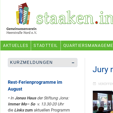
Skip
Ein Projekt des Gemeinwesenvereins Heerstraße Nord
to
content
AKTUELLES
STADTTEIL
QUARTIERSMANAGEM
KURZMELDUNGEN
Jury 
Rest-Ferienprogramme im
VERÖFFE
August
•
In
Jonas Haus
der Stiftung Jona:
Immer Mo– So
v. 13.30-20 Uhr
die
Links
zum
aktuellen Programm