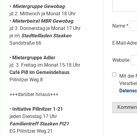
•
Mietergruppe Gewobag
jd 2. Mittwoch je Monat 18 Uhr
•
Mieterbeirat MBR Gewobag
Name
*
jd 3. Donnerstag je Monat 17 Uhr
je im
Stadtteilladen Staaken
E-Mail-Adr
Sandstraße 66
•
Mietergruppe Adler
Website
jd. 3. Freitag im Monat 15-18 Uhr
Café Pi8 im Gemeindehaus
Mit der 
Pillnitzer Weg 8
Verarbei
Datensc
+++darüber hinaus+++
•
Initiative Pillnítzer 1-21
jeden Dienstag 17 Uhr
Familientreff Staaken Pi21
EG Pillnitzer Weg 21