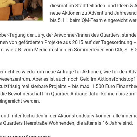
diesmal im Stadtteilladen und Ideen & A
neue Aktionen zu Advent und Jahresen
bis 5.11. beim QM-Team eingereicht wer
ober-Tagung der Jury, der Anwohner/innen des Quartiers, stande
nen von geförderten Projekte aus 2015 auf der Tagesordnung – 
lm, wie z.B. vom Medienfest in den Sommerferien von CIA, STE
r geht es wieder um neue Anträge für Aktionen, wie für den Ad
esenzentrum. Aber es ist auch noch Geld im Aktionsfondstopf f
kurzfristig realisierbare Projekte – bis max. 1.500 Euro Finanzbe
 die Bewohnerschaft im Quartier. Anträge dafür können bis zum 
ingereicht werden.
nd mitentscheiden in der Aktionsfondsjury können alle innerha
 Quartiers Heerstraße Wohnenden, die älter als 16 Jahre sind.