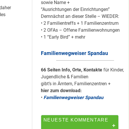
sowie Name +
 daher
“Ausrichtungen der Einrichtungen”
des
Demnächst an dieser Stelle – WIEDER:
Silber für
• 2 Familientreffs + 1 Familienzentrum
Bildungsnetz
• 2 OFAs – Offene Familienwohnungen
Heerstraße
• 1 “Early Bird” + mehr
Familienwegweiser Spandau
HipHop-Video: Das
ist Mein Viertel!
66 Seiten Info, Orte, Kontakte
für Kinder,
Jugendliche & Familien
gibt’s in Ämtern, Familienzentren +
hier zum download:
Mit Mieter-Kohle
•
Familienwegweiser Spandau
auf Senats-Kohle
errichtet
NEUESTE KOMMENTARE