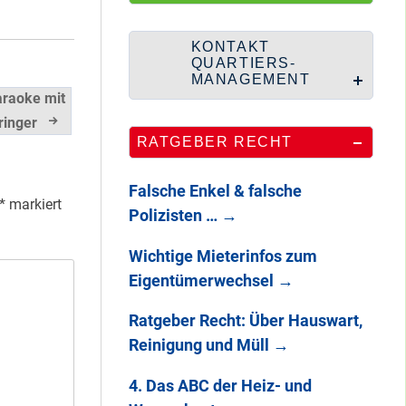
Wie Staaken zu
zwei Hahnebergen
kam
KONTAKT
QUARTIERS-
MANAGEMENT
raoke mit
100 Jahre
ringer
RATGEBER RECHT
Heerstraße
Falsche Enkel & falsche
*
markiert
Polizisten …
→
Endlich: So war
Wichtige Mieterinfos zum
DAS
Eigentümerwechsel
→
STADTTEILFEST
2025
Ratgeber Recht: Über Hauswart,
Reinigung und Müll
→
4. Das ABC der Heiz- und