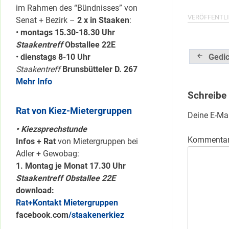
im Rahmen des “Bündnisses” von
VERÖFFENTLI
Senat + Bezirk –
2 x in Staaken
:
•
montags 15.30-18.30 Uhr
Staakentreff
Obstallee 22E
Beitrag
•
dienstags 8-10 Uhr
Gedic
Staakentreff
Brunsbütteler D. 267
Mehr Info
Schreibe
Rat von Kiez-Mietergruppen
Deine E-Mai
• Kiezsprechstunde
Kommenta
Infos + Rat
von Mietergruppen bei
Adler + Gewobag:
1. Montag je Monat 17.30 Uhr
Staakentreff Obstallee 22E
download:
Rat+Kontakt Mietergruppen
facebook
.
com
/staakenerkiez