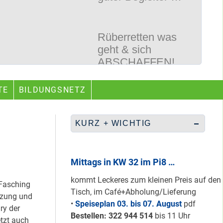
Rüberretten was
geht & sich
ABSCHAFFEN!
Nur grüne & gelbe
TE
BILDUNGSNETZ
Karten für den
neuen Quartiersrat
2023-25 …
KURZ + WICHTIG
Ein echtes “PLUS”
für Heerstraße
Mittags in KW 32 im Pi8 …
Nord …
kommt Leckeres zum kleinen Preis auf den
 Fasching
Tisch, im Café+Abholung/Lieferung
itzung und
•
Speiseplan 03. bis 07. August
pdf
ry der
Staaken: Immer
Bestellen: 322 94
4 514
bis 11 Uhr
tzt auch