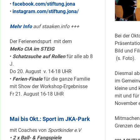
•
facebook.com/stiftung.jona
•
instagram.com/stiftung.jona/
Mehr Info
auf staaken.info +++
Bei der Okt
Der Ferienendspurt mit dem
Präsentatio
MeKo CIA im STEIG
Bild und Fi
•
Schatzsuche auf Rollen
für alle ab 8
(s. Foto).
J.
Do 20. August v. 14-18 UHR
Diesmal abe
•
Ferien-Finale
für die ganze Familie
im Gemeinw
mit Show der Workshop-Ergebnisse
kleine und 
Fr 21. August 16-18 UHR
mit und für
November e
Mitmachen u
Mai bis Okt.: Sport im JKA-Park
Grenzen des
mit Coaches von
Sportkinder e.V
• 2 x Ball- & Fangspiele