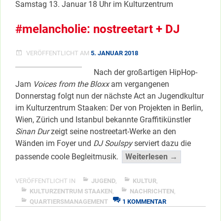
Samstag 13. Januar 18 Uhr im Kulturzentrum
“SPRAYBLOXX”
#melancholie: nostreetart + DJ
VERÖFFENTLICHT AM
5. JANUAR 2018
Nach der großartigen HipHop-
Jam
Voices from the Bloxx
am vergangenen
Donnerstag folgt nun der nächste Act an Jugendkultur
im Kulturzentrum Staaken: Der von Projekten in Berlin,
Wien, Zürich und Istanbul bekannte Graffitikünstler
Sinan Dur
zeigt seine nostreetart-Werke an den
Wänden im Foyer und
DJ Soulspy
serviert dazu die
“#melanchol
passende coole Begleitmusik.
Weiterlesen →
nostreetart
+
VERÖFFENTLICHT IN
JUGEND
,
KULTUR
,
DJ”
KULTURZENTRUM STAAKEN
,
NACHRICHTEN
,
ZU
QUARTIERSMANAGEMENT
1 KOMMENTAR
</span
#MELANCHOLIE:
NOSTREETART