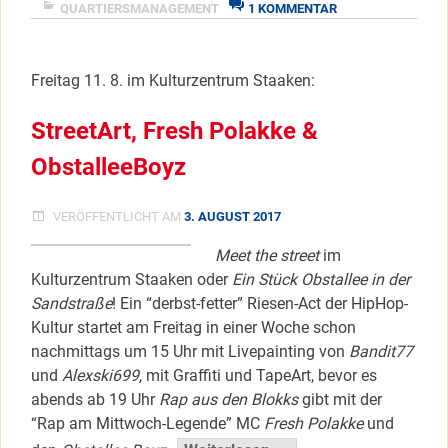
ZU
QUARTIERSMANAGEMENT
1 KOMMENTAR
vol.I”
VOICES
</span
FROM
THE
Freitag 11. 8. im Kulturzentrum Staaken:
BLOXX
VOL.I
StreetArt, Fresh Polakke &
ObstalleeBoyz
VERÖFFENTLICHT AM
3. AUGUST 2017
Meet the street
im
Kulturzentrum Staaken oder
Ein Stück Obstallee in der
Sandstraße
! Ein “derbst-fetter” Riesen-Act der HipHop-
Kultur startet am Freitag in einer Woche schon
nachmittags um 15 Uhr mit Livepainting von
Bandit77
und
Alexski699
, mit Graffiti und TapeArt, bevor es
abends ab 19 Uhr
Rap aus den Blokks
gibt mit der
“Rap am Mittwoch-Legende” MC
Fresh Polakke
und