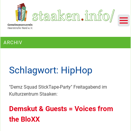
Skip
Ein Projekt des Gemeinwesenvereins Heerstraße Nord
to
content
ARCHIV
Schlagwort:
HipHop
"Demz Squad StickTape-Party" Freitagabend im
Kulturzentrum Staaken:
Demskut & Guests = Voices from
the BloXX