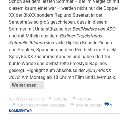
Schon seit dem letzten Sommer – der im Vergleich mit
diesem kaum einer war – werden nicht nur die Doppel
XX der BloXX sondern Rap und Streetart in der
Sandstraße so groß geschrieben, dass in diesem
Sommer mit Unterstützung der
BerlINsiders von ADO
und mit Mitteln aus dem
Berliner Projektfonds
Kulturelle Bildung
sich viele HipHop-Künstler*innen
aus Staaken, Spandau und dem Restberlin im Projekt
SprayBloXX zusammenfanden und haben dort für
bunte Wände und derbst-fette Freestyle-Raplines
gesorgt. Highlight zum Abschluss der
Spray-BloXX
2018
: Am Montag ab 18 Uhr mit Film und Livemusik.
“HipHop-
Weiterlesen →
Finale
für
VERÖFFENTLICHT IN
JUGEND
,
KULTUR
,
“SprayBloXX””
KULTURZENTRUM STAAKEN
,
NACHRICHTEN
1
ZU
KOMMENTAR
</span
HIPHOP-
FINALE
FÜR