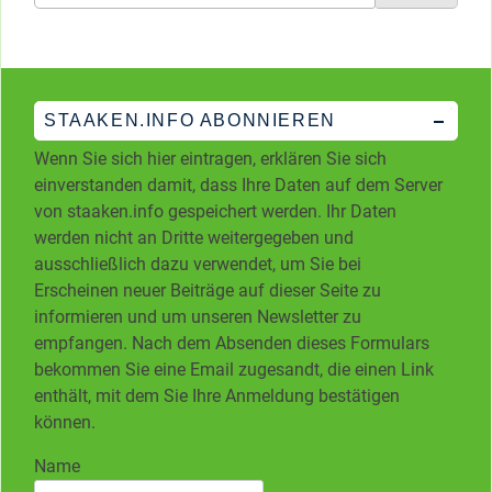
nach:
STAAKEN.INFO ABONNIEREN
Wenn Sie sich hier eintragen, erklären Sie sich
einverstanden damit, dass Ihre Daten auf dem Server
von staaken.info gespeichert werden. Ihr Daten
werden nicht an Dritte weitergegeben und
ausschließlich dazu verwendet, um Sie bei
Erscheinen neuer Beiträge auf dieser Seite zu
informieren und um unseren Newsletter zu
empfangen. Nach dem Absenden dieses Formulars
bekommen Sie eine Email zugesandt, die einen Link
enthält, mit dem Sie Ihre Anmeldung bestätigen
können.
Name