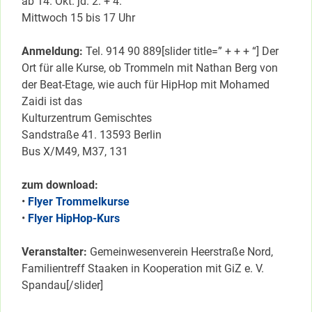
ab 14. Okt. jd. 2. + 4.
Mittwoch 15 bis 17 Uhr
Anmeldung:
Tel. 914 90 889[slider title=” + + + “] Der
Ort für alle Kurse, ob Trommeln mit Nathan Berg von
der Beat-Etage, wie auch für HipHop mit Mohamed
Zaidi ist das
Kulturzentrum Gemischtes
Sandstraße 41. 13593 Berlin
Bus X/M49, M37, 131
zum download:
•
Flyer Trommelkurse
•
Flyer HipHop-Kurs
Veranstalter:
Gemeinwesenverein Heerstraße Nord,
Familientreff Staaken in Kooperation mit GiZ e. V.
Spandau[/slider]