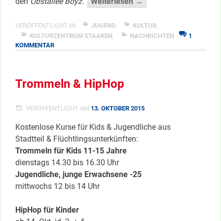
“StreetArt,
den
Obstallee Boyz.
Weiterlesen →
Fresh
Polakke
VERÖFFENTLICHT IN
JUGEND
,
KULTUR
,
&
KULTURZENTRUM STAAKEN
,
NACHRICHTEN
1
ZU
KOMMENTAR
ObstalleeBoyz”
STREETART,
</span
FRESH
POLAKKE
Trommeln & HipHop
&
OBSTALLEEBOYZ
VERÖFFENTLICHT AM
13. OKTOBER 2015
Kostenlose Kurse für Kids & Jugendliche aus
Stadtteil & Flüchtlingsunterkünften:
Trommeln für Kids 11-15 Jahre
dienstags 14.30 bis 16.30 Uhr
Jugendliche, junge Erwachsene -25
mittwochs 12 bis 14 Uhr
HipHop für Kinder