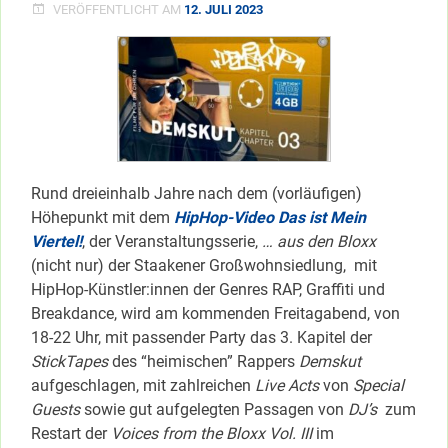
VERÖFFENTLICHT AM
12. JULI 2023
Rund dreieinhalb Jahre nach dem (vorläufigen)
Höhepunkt mit dem
HipHop-Video Das ist Mein
Viertel!
, der Veranstaltungsserie,
… aus den Bloxx
(nicht nur) der Staakener Großwohnsiedlung, mit
HipHop-Künstler:innen der Genres RAP, Graffiti und
Breakdance, wird am kommenden Freitagabend, von
18-22 Uhr, mit passender Party das 3. Kapitel der
StickTapes
des “heimischen” Rappers
Demskut
aufgeschlagen, mit zahlreichen
Live Acts
von
Special
Guests
sowie gut aufgelegten Passagen von
DJ’s
zum
Restart der
Voices from the Bloxx Vol. III
im