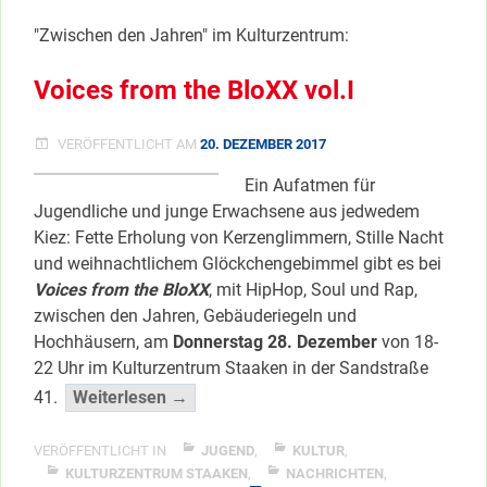
+
"Zwischen den Jahren" im Kulturzentrum:
DJ
Voices from the BloXX vol.I
VERÖFFENTLICHT AM
20. DEZEMBER 2017
Ein Aufatmen für
Jugendliche und junge Erwachsene aus jedwedem
Kiez: Fette Erholung von Kerzenglimmern, Stille Nacht
und weihnachtlichem Glöckchengebimmel gibt es bei
Voices from the BloXX
, mit HipHop, Soul und Rap,
zwischen den Jahren, Gebäuderiegeln und
Hochhäusern, am
Donnerstag 28. Dezember
von 18-
22 Uhr im Kulturzentrum Staaken in der Sandstraße
“Voices
41.
Weiterlesen →
from
the
VERÖFFENTLICHT IN
JUGEND
,
KULTUR
,
BloXX
KULTURZENTRUM STAAKEN
,
NACHRICHTEN
,