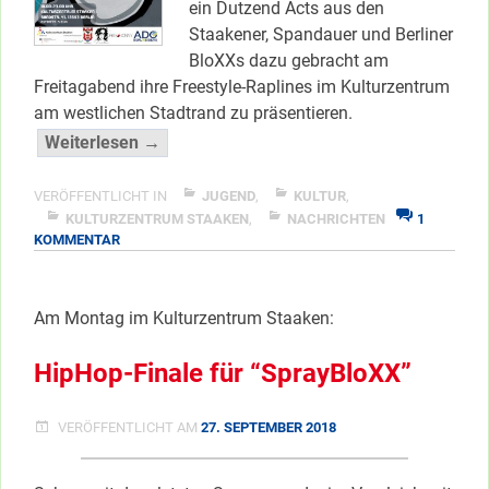
ein Dutzend Acts aus den
Staakener, Spandauer und Berliner
BloXXs dazu gebracht am
Freitagabend ihre Freestyle-Raplines im Kulturzentrum
am westlichen Stadtrand zu präsentieren.
“Voices
Weiterlesen →
from
the
VERÖFFENTLICHT IN
JUGEND
,
KULTUR
,
BloXX
KULTURZENTRUM STAAKEN
,
NACHRICHTEN
1
ZU
KOMMENTAR
Part
VOICES
2”
FROM
</span
THE
Am Montag im Kulturzentrum Staaken:
BLOXX
PART
2
HipHop-Finale für “SprayBloXX”
VERÖFFENTLICHT AM
27. SEPTEMBER 2018