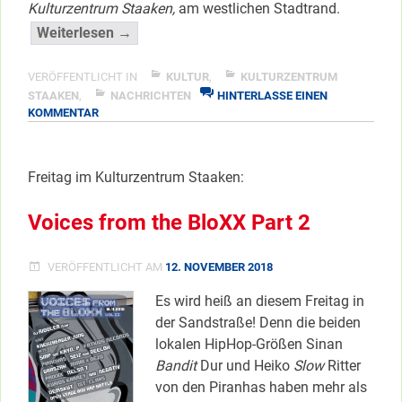
Kulturzentrum Staaken,
am westlichen Stadtrand.
“Demskut
Weiterlesen →
&
Guests
VERÖFFENTLICHT IN
KULTUR
,
KULTURZENTRUM
=
STAAKEN
,
NACHRICHTEN
HINTERLASSE EINEN
ZU
KOMMENTAR
Voices
DEMSKUT
from
&
the
GUESTS
Freitag im Kulturzentrum Staaken:
=
BloXX”
VOICES
</span
FROM
Voices from the BloXX Part 2
THE
BLOXX
VERÖFFENTLICHT AM
12. NOVEMBER 2018
Es wird heiß an diesem Freitag in
der Sandstraße! Denn die beiden
lokalen HipHop-Größen Sinan
Bandit
Dur und Heiko
Slow
Ritter
von den Piranhas haben mehr als