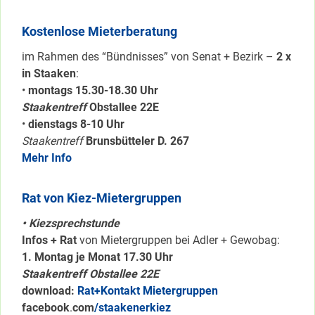
Kostenlose Mieterberatung
im Rahmen des “Bündnisses” von Senat + Bezirk –
2 x
in Staaken
:
•
montags 15.30-18.30 Uhr
Staakentreff
Obstallee 22E
•
dienstags 8-10 Uhr
Staakentreff
Brunsbütteler D. 267
Mehr Info
Rat von Kiez-Mietergruppen
• Kiezsprechstunde
Infos + Rat
von Mietergruppen bei Adler + Gewobag:
1. Montag je Monat 17.30 Uhr
Staakentreff Obstallee 22E
download:
Rat+Kontakt Mietergruppen
facebook
.
com
/staakenerkiez