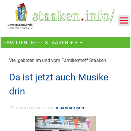
Skip
Ein Projekt des Gemeinwesenvereins Heerstraße Nord
to
content
FAMILIENTREFF STAAKEN + + +
Viel geboten im und vom Familientreff Staaken
Da ist jetzt auch Musike
drin
VERÖFFENTLICHT AM
10. JANUAR 2019