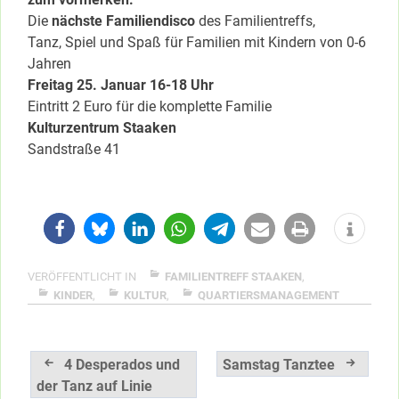
Die
nächste Familiendisco
des Familientreffs,
Tanz, Spiel und Spaß für Familien mit Kindern von 0-6
Jahren
Freitag 25. Januar 16-18 Uhr
Eintritt 2 Euro für die komplette Familie
Kulturzentrum Staaken
Sandstraße 41
VERÖFFENTLICHT IN
FAMILIENTREFF STAAKEN
,
KINDER
,
KULTUR
,
QUARTIERSMANAGEMENT
Beitragsnavigation
4 Desperados und
Samstag Tanztee
der Tanz auf Linie