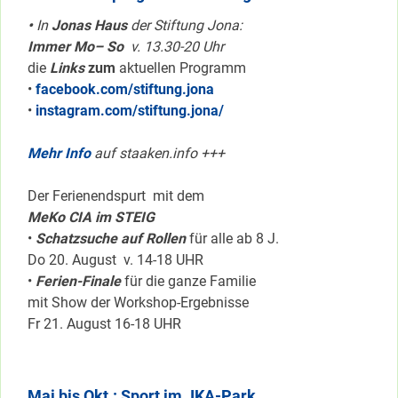
•
In
Jonas Haus
der Stiftung Jona:
Immer Mo– So
v. 13.30-20 Uhr
die
Links
zum
aktuellen Programm
•
facebook.com/stiftung.jona
•
instagram.com/stiftung.jona/
Mehr Info
auf staaken.info +++
Der Ferienendspurt mit dem
MeKo CIA im STEIG
•
Schatzsuche auf Rollen
für alle ab 8 J.
Do 20. August v. 14-18 UHR
•
Ferien-Finale
für die ganze Familie
mit Show der Workshop-Ergebnisse
Fr 21. August 16-18 UHR
Mai bis Okt.: Sport im JKA-Park