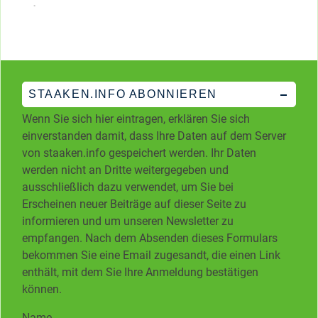
STAAKEN.INFO ABONNIEREN
Wenn Sie sich hier eintragen, erklären Sie sich
einverstanden damit, dass Ihre Daten auf dem Server
von staaken.info gespeichert werden. Ihr Daten
werden nicht an Dritte weitergegeben und
ausschließlich dazu verwendet, um Sie bei
Erscheinen neuer Beiträge auf dieser Seite zu
informieren und um unseren Newsletter zu
empfangen. Nach dem Absenden dieses Formulars
bekommen Sie eine Email zugesandt, die einen Link
enthält, mit dem Sie Ihre Anmeldung bestätigen
können.
Name