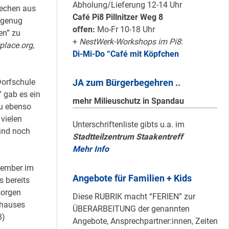
Karten für den
Abholung/Lieferung 12-14 Uhr
rechen aus
neuen Quartiersrat
Café Pi8 Pillnitzer Weg 8
 genug
2023-25 …
offen:
Mo-Fr 10-18 Uhr
en” zu
+
NestWerk-Workshops im Pi8
:
rplace.org
,
Di-Mi-Do “Café mit Köpfchen
Ein echtes “PLUS”
für Heerstraße
JA zum Bürgerbegehren ..
Dorfschule
Nord …
 gab es ein
mehr Milieuschutz in Spandau
u ebenso
vielen
Staaken: Immer
Unterschriftenliste gibts u.a. im
und noch
Stadtteilzentrum Staakentreff
schön sauber
Mehr Info
halten!
ovember im
Angebote für Familien + Kids
s bereits
Neuer Look für’s
sorgen
Diese RUBRIK macht “FERIEN” zur
#Nachbarschaftmachen
nhauses
ÜBERARBEITUNG der genannten
8)
Angebote, Ansprechpartner:innen, Zeiten