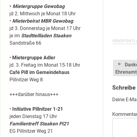
•
Mietergruppe Gewobag
jd 2. Mittwoch je Monat 18 Uhr
•
Mieterbeirat MBR Gewobag
jd 3. Donnerstag je Monat 17 Uhr
je im
Stadtteilladen Staaken
VERÖFFENTLI
Sandstraße 66
•
Mietergruppe Adler
Beitrag
Dank
jd. 3. Freitag im Monat 15-18 Uhr
Ehrenamt
Café Pi8 im Gemeindehaus
Pillnitzer Weg 8
Schreibe
+++darüber hinaus+++
Deine E-Mai
•
Initiative Pillnítzer 1-21
Kommenta
jeden Dienstag 17 Uhr
Familientreff Staaken Pi21
EG Pillnitzer Weg 21