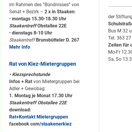
im Rahmen des “Bündnisses” von
Senat + Bezirk –
2 x in Staaken
:
der Stiftun
•
montags 15.30-18.30 Uhr
Schulstraße
Staakentreff
Obstallee 22E
Bus M 32 u
•
dienstags 8-10 Uhr
Tel. 363 27
Staakentreff
Brunsbütteler D. 267
Zeiten für
Mehr Info
Mo-Fr 12.3
Sa, So 13.3
Rat von Kiez-Mietergruppen
• Kiezsprechstunde
Infos + Rat
von Mietergruppen bei
Adler + Gewobag:
1. Montag je Monat 17.30 Uhr
Staakentreff Obstallee 22E
download:
Rat+Kontakt Mietergruppen
facebook
.
com
/staakenerkiez