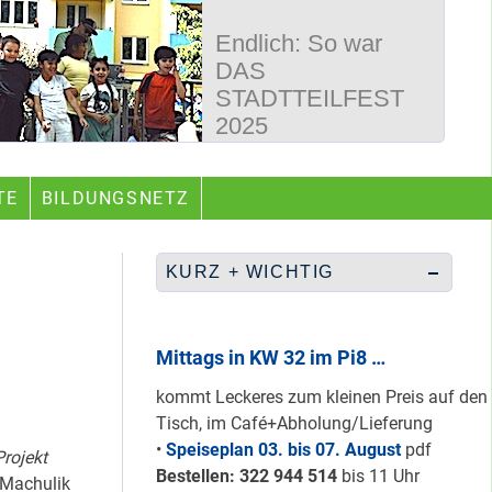
Endlich: So war
DAS
STADTTEILFEST
2025
50 Jahre
TE
BILDUNGSNETZ
Wegbereiter &
guter Begleiter …
KURZ + WICHTIG
Rüberretten was
geht & sich
Mittags in KW 32 im Pi8 …
ABSCHAFFEN!
kommt Leckeres zum kleinen Preis auf den
Tisch, im Café+Abholung/Lieferung
•
Speiseplan 03. bis 07. August
pdf
rojekt
Nur grüne & gelbe
Bestellen: 322 94
4 514
bis 11 Uhr
 Machulik