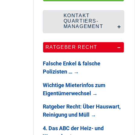
HipHop-Video: Das
ist Mein Viertel!
KONTAKT
QUARTIERS-
MANAGEMENT
Mit Mieter-Kohle
RATGEBER RECHT
auf Senats-Kohle
errichtet
Falsche Enkel & falsche
Polizisten …
→
Wie Staaken zu
Wichtige Mieterinfos zum
zwei Hahnebergen
Eigentümerwechsel
→
kam
Ratgeber Recht: Über Hauswart,
Reinigung und Müll
→
100 Jahre
Heerstraße
4. Das ABC der Heiz- und