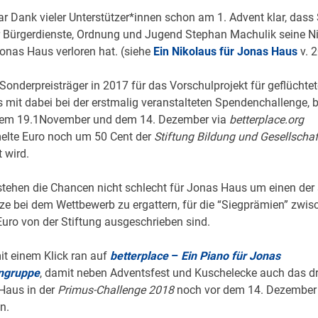
r Dank vieler Unterstützer*innen schon am 1. Advent klar, das
r Bürgerdienste, Ordnung und Jugend Stephan Machulik seine N
onas Haus verloren hat. (siehe
Ein Nikolaus für Jonas Haus
v. 2
Sonderpreisträger in 2017 für das Vorschulprojekt für geflüchtete
mit dabei bei der erstmalig veranstalteten Spendenchallenge, be
em 19.1November und dem 14. Dezember via
betterplace.org
lte Euro noch um 50 Cent der
Stiftung Bildung und Gesellschaf
 wird.
tehen die Chancen nicht schlecht für Jonas Haus um einen der
ze bei dem Wettbewerb zu ergattern, für die “Siegprämien” zwi
uro von der Stiftung ausgeschrieben sind.
mit einem Klick ran auf
betterplace
–
Ein Piano für Jonas
ngruppe
, damit neben Adventsfest und Kuschelecke auch das dri
Haus in der
Primus-Challenge 2018
noch vor dem 14. Dezember 
n.