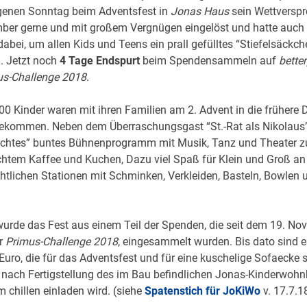
enen Sonntag beim Adventsfest in
Jonas Haus
sein Wettversp
er gerne und mit großem Vergnügen eingelöst und hatte auch
abei, um allen Kids und Teens ein prall gefülltes “Stiefelsäckch
. Jetzt noch
4 Tage Endspurt
beim Spendensammeln auf
bette
us-Challenge 2018
.
00 Kinder waren mit ihren Familien am 2. Advent in die frühere 
ekommen. Neben dem Überraschungsgast “St.-Rat als Nikolaus”
htes” buntes Bühnenprogramm mit Musik, Tanz und Theater z
tem Kaffee und Kuchen, Dazu viel Spaß für Klein und Groß an 
tlichen Stationen mit Schminken, Verkleiden, Basteln, Bowlen 
wurde das Fest aus einem Teil der Spenden, die seit dem 19. N
r
Primus-Challenge 2018
, eingesammelt wurden. Bis dato sind e
Euro, die für das Adventsfest und für eine kuschelige Sofaecke 
e nach Fertigstellung des im Bau befindlichen Jonas-Kinderwoh
 chillen einladen wird. (siehe
Spatenstich für JoKiWo
v. 17.7.1