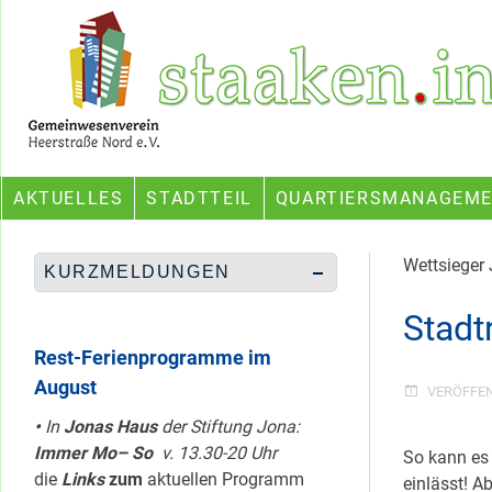
Skip
Ein Projekt des Gemeinwesenvereins Heerstraße Nord
to
content
AKTUELLES
STADTTEIL
QUARTIERSMANAGEM
Wettsieger
KURZMELDUNGEN
Stadt
Rest-Ferienprogramme im
August
VERÖFFE
•
In
Jonas Haus
der Stiftung Jona:
Immer Mo– So
v. 13.30-20 Uhr
So kann es
die
Links
zum
aktuellen Programm
einlässt! 