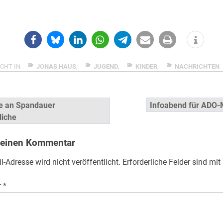
CHT IN
JONAS HAUS
,
JUGEND
,
KINDER
,
NACHRICHTEN
snavigation
e an Spandauer
Infoabend für ADO-
liche
 einen Kommentar
l-Adresse wird nicht veröffentlicht.
Erforderliche Felder sind mit
r
*