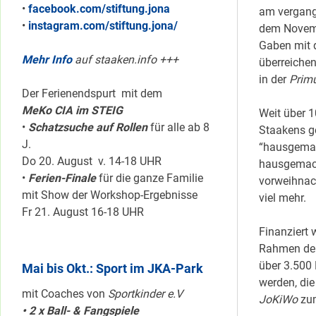
•
facebook.com/stiftung.jona
am vergang
•
instagram.com/stiftung.jona/
dem Novemb
Gaben mit d
Mehr Info
auf staaken.info +++
überreichen
in der
Prim
Der Ferienendspurt mit dem
MeKo CIA im STEIG
Weit über 1
•
Schatzsuche auf Rollen
für alle ab 8
Staakens g
J.
“hausgemac
Do 20. August v. 14-18 UHR
hausgemach
•
Ferien-Finale
für die ganze Familie
vorweihnach
mit Show der Workshop-Ergebnisse
viel mehr.
Fr 21. August 16-18 UHR
Finanziert 
Rahmen de
über 3.500 
Mai bis Okt.: Sport im JKA-Park
werden, di
mit Coaches von
Sportkinder e.V
JoKiWo
zum
• 2 x Ball- & Fangspiele