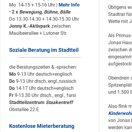
Mo 14-15 + 15-16 Uhr |
Mehr Info
Übrigens wa
•
2 x
Bewegung, Bühne, Bälle
Stadtrat fü
Do 13.30-14.30 + 14.30-15.30 Uhr
Wette mit J
Jonny K.-Aktivpark
zwischen
Maulbeerallee + Lutoner Str.
Als Primus-
Jonas Haus 
Soziale Beratung im Stadtteil
zwischen d
eingesamme
aufgestockt
die Beratungszeiten & -sprachen:
Mo
9-13 Uhr deutsch+englisch
Obendrein s
Do
9-13 Uhr dtsch, engl.,russisch
Spitzenplät
Do
14-17 Uhr deutsch+englisch
und 1.500 E
Fr
9-13.30 Uhr dtsch., engl., farsi
Stadtteilzentrum
Staakentreff
Also flink 
Obstallee 22 E
Kinderwoh
von Jonas 
Kostenlose Mieterberatung
werden kan