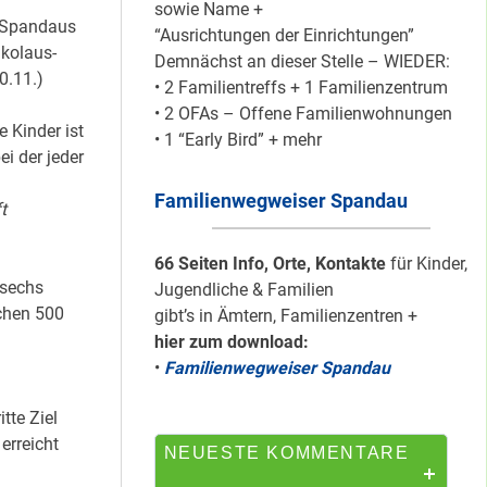
sowie Name +
s Spandaus
“Ausrichtungen der Einrichtungen”
ikolaus-
Demnächst an dieser Stelle – WIEDER:
Mit dem
0.11.)
• 2 Familientreffs + 1 Familienzentrum
“Redemobil” im
• 2 OFAs – Offene Familienwohnungen
Kiez unterwegs …
 Kinder ist
• 1 “Early Bird” + mehr
i der jeder
Familienwegweiser Spandau
Lokale Register-
t
Anlaufstelle in
Staaken
66 Seiten Info, Orte, Kontakte
für Kinder,
 sechs
Jugendliche & Familien
schen 500
gibt’s in Ämtern, Familienzentren +
hier zum download:
Silber für
•
Familienwegweiser Spandau
Bildungsnetz
Heerstraße
tte Ziel
erreicht
NEUESTE KOMMENTARE