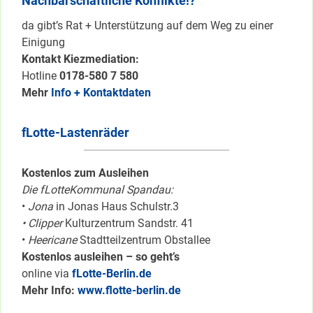
Nachbarschaftliche Konflikte!?
da gibt’s Rat + Unterstützung auf dem Weg zu einer
Einigung
Kontakt Kiezmediation:
Hotline
0178-580 7 580
Mehr
Info + Kontaktdaten
fLotte-Lastenräder
Kostenlos zum Ausleihen
Die fLotteKommunal Spandau:
•
Jona
in Jonas Haus Schulstr.3
• Clipper
Kulturzentrum Sandstr. 41
•
Heericane
Stadtteilzentrum Obstallee
Kostenlos ausleihen – so geht’s
online via
fLotte-Berlin.de
Mehr Info:
www.flotte-berlin.de