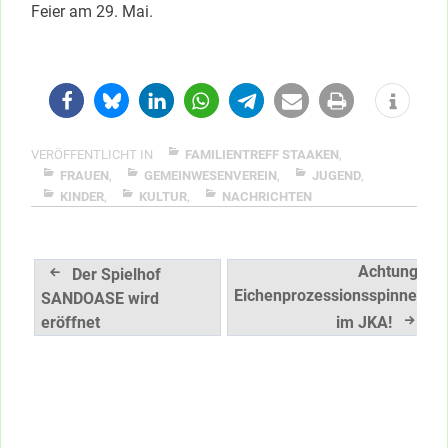
Feier am 29. Mai.
VERÖFFENTLICHT IN
FAMILIENTREFF STAAKEN
,
FRAUEN
,
GEMEINWESENVEREIN
,
JUGEND
,
KINDER
,
KULTUR
,
NACHRICHTEN
Beitragsnavigation
Achtung:
Der Spielhof
Eichenprozessionsspinner
SANDOASE wird
eröffnet
im JKA!