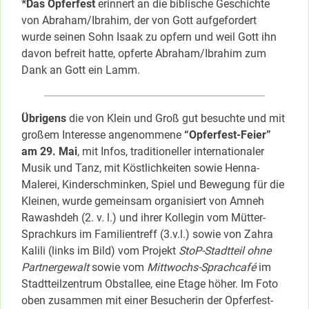
*Das Opferfest
erinnert an die biblische Geschichte
von Abraham/Ibrahim, der von Gott aufgefordert
wurde seinen Sohn Isaak zu opfern und weil Gott ihn
davon befreit hatte, opferte Abraham/Ibrahim zum
Dank an Gott ein Lamm.
Übrigens
die von Klein und Groß gut besuchte und mit
großem Interesse angenommene
“Opferfest-Feier”
am 29. Mai
, mit Infos, traditioneller internationaler
Musik und Tanz, mit Köstlichkeiten sowie Henna-
Malerei, Kinderschminken, Spiel und Bewegung für die
Kleinen, wurde gemeinsam organisiert von Amneh
Rawashdeh (2. v. l.) und ihrer Kollegin vom Mütter-
Sprachkurs im Familientreff (3.v.l.) sowie von Zahra
Kalili (links im Bild) vom Projekt
StoP-Stadtteil ohne
Partnergewalt
sowie vom
Mittwochs-Sprachcafé
im
Stadtteilzentrum Obstallee, eine Etage höher. Im Foto
oben zusammen mit einer Besucherin der Opferfest-