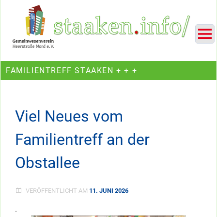
Skip
Ein Projekt des Gemeinwesenvereins Heerstraße Nord
to
content
FAMILIENTREFF STAAKEN + + +
Viel Neues vom
Familientreff an der
Obstallee
VERÖFFENTLICHT AM
11. JUNI 2026
.