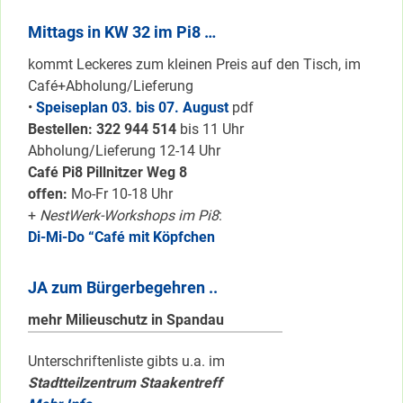
Mittags in KW 32 im Pi8 …
kommt Leckeres zum kleinen Preis auf den Tisch, im
Café+Abholung/Lieferung
•
Speiseplan 03. bis 07. August
pdf
Bestellen: 322 94
4 514
bis 11 Uhr
Abholung/Lieferung 12-14 Uhr
Café Pi8 Pillnitzer Weg 8
offen:
Mo-Fr 10-18 Uhr
+
NestWerk-Workshops im Pi8
:
Di-Mi-Do “Café mit Köpfchen
JA zum Bürgerbegehren ..
mehr Milieuschutz in Spandau
Unterschriftenliste gibts u.a. im
Stadtteilzentrum Staakentreff