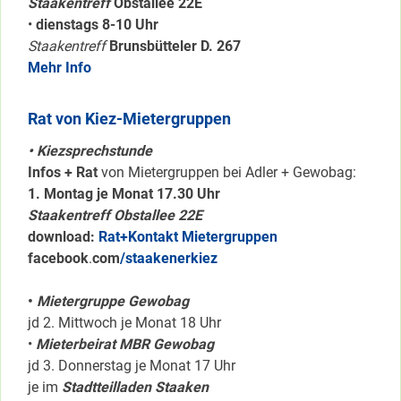
Staakentreff
Obstallee 22E
•
dienstags 8-10 Uhr
Staakentreff
Brunsbütteler D. 267
Mehr Info
Rat von Kiez-Mietergruppen
• Kiezsprechstunde
Infos + Rat
von Mietergruppen bei Adler + Gewobag:
1. Montag je Monat 17.30 Uhr
Staakentreff Obstallee 22E
download:
Rat+Kontakt Mietergruppen
facebook
.
com
/staakenerkiez
•
Mietergruppe Gewobag
jd 2. Mittwoch je Monat 18 Uhr
•
Mieterbeirat MBR Gewobag
jd 3. Donnerstag je Monat 17 Uhr
je im
Stadtteilladen Staaken