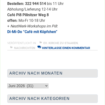
Bestellen: 322 94
4 514
bis 11 Uhr
Abholung/Lieferung 12-14 Uhr
Café Pi8 Pillnitzer Weg 8
offen:
Mo-Fr 10-18 Uhr
+
NestWerk-Workshops im Pi8
:
Di-Mi-Do “Café mit Köpfchen”
VERÖFFENTLICHT IN
EV. KIRCHE ZU STAAKEN
,
ZU
NACHRICHTEN
HINTERLASSE EINEN KOMMENTAR
DER
PI8-
SPEISEPL
IN
KW
ARCHIV NACH MONATEN
24
BIETET
Archiv
nach
Monaten
ARCHIV NACH KATEGORIEN