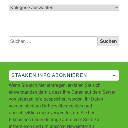
Archiv
nach
Kategorien
Suchen
nach:
STAAKEN.INFO ABONNIEREN
Wenn Sie sich hier eintragen, erklären Sie sich
einverstanden damit, dass Ihre Daten auf dem Server
von staaken.info gespeichert werden. Ihr Daten
werden nicht an Dritte weitergegeben und
ausschließlich dazu verwendet, um Sie bei
Erscheinen neuer Beiträge auf dieser Seite zu
informieren und um unseren Newsletter zu