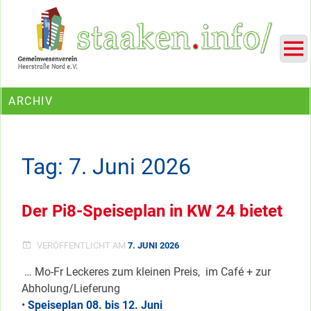
Skip
Ein Projekt des Gemeinwesenvereins Heerstraße Nord
to
content
ARCHIV
Tag:
7. Juni 2026
Der Pi8-Speiseplan in KW 24 bietet
VERÖFFENTLICHT AM
7. JUNI 2026
… Mo-Fr Leckeres zum kleinen Preis, im Café + zur
Abholung/Lieferung
•
Speiseplan 08. bis 12. Juni