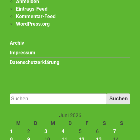
Anmelden
Eintrags-Feed
Kommentar-Feed
WordPress.org
Archiv
Impressum
Datenschutzerklärung
Suchen
nach:
Juni 2026
M
D
M
D
F
S
S
1
2
3
4
5
6
7
8
9
10
11
12
13
14