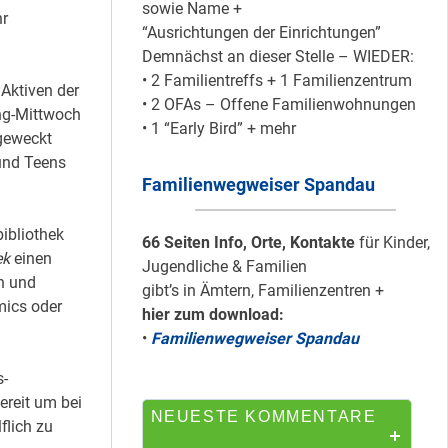
sowie Name +
r
“Ausrichtungen der Einrichtungen”
Demnächst an dieser Stelle – WIEDER:
Mit dem
• 2 Familientreffs + 1 Familienzentrum
“Redemobil” im
Aktiven der
• 2 OFAs – Offene Familienwohnungen
Kiez unterwegs …
ng-Mittwoch
• 1 “Early Bird” + mehr
 geweckt
 und Teens
Familienwegweiser Spandau
Lokale Register-
Anlaufstelle in
ibliothek
Staaken
66 Seiten Info, Orte, Kontakte
für Kinder,
ek
einen
Jugendliche & Familien
n und
gibt’s in Ämtern, Familienzentren +
mics oder
hier zum download:
Silber für
•
Familienwegweiser Spandau
Bildungsnetz
Heerstraße
s-
reit um bei
NEUESTE KOMMENTARE
flich zu