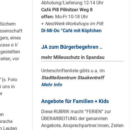
Karten für den
Abholung/Lieferung 12-14 Uhr
neuen Quartiersrat
Café Pi8 Pillnitzer Weg 8
2023-25 …
offen:
Mo-Fr 10-18 Uhr
+
NestWerk-Workshops im Pi8
:
 Büchern
Di-Mi-Do “Café mit Köpfchen
issenschaft
Ein echtes “PLUS”
ers, eines
für Heerstraße
casa e.V.
JA zum Bürgerbegehren ..
Nord …
gestellten
mehr Milieuschutz in Spandau
eiten, vor
Staaken: Immer
Unterschriftenliste gibts u.a. im
Stadtteilzentrum Staakentreff
schön sauber
”
(s. Foto
Mehr Info
halten!
i uns in
r
Angebote für Familien + Kids
Neuer Look für’s
Diese RUBRIK macht “FERIEN” zur
en
#Nachbarschaftmachen
ÜBERARBEITUNG der genannten
prache
Angebote, Ansprechpartner:innen, Zeiten
n Leuten