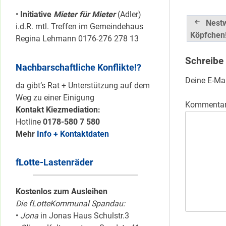
•
Initiative
Mieter für Mieter
(Adler)
Beitrag
Nestw
i.d.R. mtl. Treffen im Gemeindehaus
Köpfchen
Regina Lehmann 0176-276 278 13
Schreibe
Nachbarschaftliche Konflikte!?
Deine E-Mai
da gibt’s Rat + Unterstützung auf dem
Weg zu einer Einigung
Kommenta
Kontakt Kiezmediation:
Hotline
0178-580 7 580
Mehr
Info + Kontaktdaten
fLotte-Lastenräder
Kostenlos zum Ausleihen
Die fLotteKommunal Spandau:
•
Jona
in Jonas Haus Schulstr.3