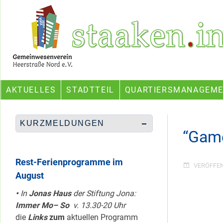
Skip
Ein Projekt des Gemeinwesenvereins Heerstraße Nord
to
content
AKTUELLES
STADTTEIL
QUARTIERSMANAGEM
KURZMELDUNGEN
“Game
Rest-Ferienprogramme im
VERÖFFE
August
•
In
Jonas Haus
der Stiftung Jona:
Immer Mo– So
v. 13.30-20 Uhr
die
Links
zum
aktuellen Programm