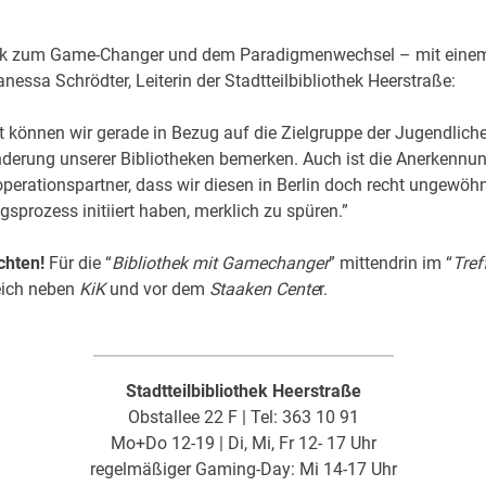
k zum Game-Changer und dem Paradigmenwechsel – mit einem
anessa Schrödter, Leiterin der Stadtteilbibliothek Heerstraße:
t können wir gerade in Bezug auf die Zielgruppe der Jugendlich
derung unserer Bibliotheken bemerken. Auch ist die Anerkennun
perationspartner, dass wir diesen in Berlin doch recht ungewöh
sprozess initiiert haben, merklich zu spüren.”
chten!
Für die “
Bibliothek mit Gamechanger
” mittendrin im “
Tref
leich neben
KiK
und vor dem
Staaken Cente
r.
Stadtteilbibliothek Heerstraße
Obstallee 22 F | Tel: 363 10 91
Mo+Do 12-19 | Di, Mi, Fr 12- 17 Uhr
regelmäßiger Gaming-Day: Mi 14-17 Uhr