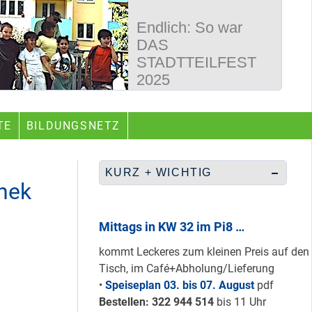
Endlich: So war
DAS
STADTTEILFEST
2025
50 Jahre
TE
BILDUNGSNETZ
Wegbereiter &
guter Begleiter …
KURZ + WICHTIG
thek
Rüberretten was
geht & sich
Mittags in KW 32 im Pi8 …
ABSCHAFFEN!
kommt Leckeres zum kleinen Preis auf den
Tisch, im Café+Abholung/Lieferung
•
Speiseplan 03. bis 07. August
pdf
Nur grüne & gelbe
Bestellen: 322 94
4 514
bis 11 Uhr