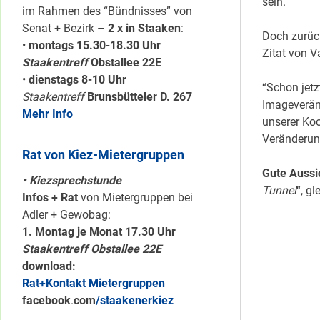
sein.
im Rahmen des “Bündnisses” von
Senat + Bezirk –
2 x in Staaken
:
Doch zurüc
•
montags 15.30-18.30 Uhr
Zitat von V
Staakentreff
Obstallee 22E
•
dienstags 8-10 Uhr
“Schon jetz
Staakentreff
Brunsbütteler D. 267
Imageverän
Mehr Info
unserer Koo
Veränderung
Rat von Kiez-Mietergruppen
Gute Aussi
• Kiezsprechstunde
Tunnel
“, g
Infos + Rat
von Mietergruppen bei
Adler + Gewobag:
1. Montag je Monat 17.30 Uhr
Staakentreff Obstallee 22E
download:
Rat+Kontakt Mietergruppen
facebook
.
com
/staakenerkiez