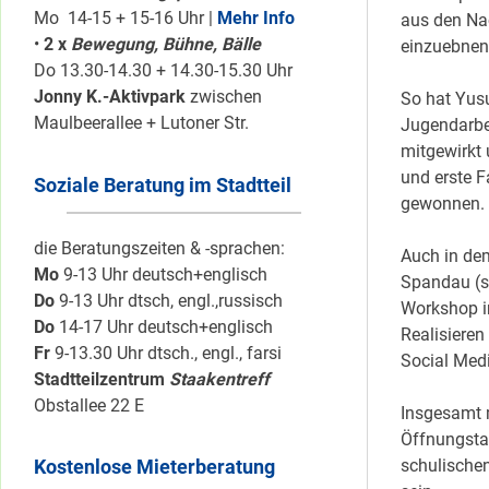
Mo 14-15 + 15-16 Uhr |
Mehr Info
aus den Na
•
2 x
Bewegung, Bühne, Bälle
einzuebne
Do 13.30-14.30 + 14.30-15.30 Uhr
Jonny K.-Aktivpark
zwischen
So hat Yusu
Maulbeerallee + Lutoner Str.
Jugendarbei
mitgewirkt 
und erste F
Soziale Beratung im Stadtteil
gewonnen.
die Beratungszeiten & -sprachen:
Auch in de
Mo
9-13 Uhr deutsch+englisch
Spandau (s
Do
9-13 Uhr dtsch, engl.,russisch
Workshop in
Do
14-17 Uhr deutsch+englisch
Realisieren
Fr
9-13.30 Uhr dtsch., engl., farsi
Social Med
Stadtteilzentrum
Staakentreff
Obstallee 22 E
Insgesamt m
Öffnungsta
schulische
Kostenlose Mieterberatung