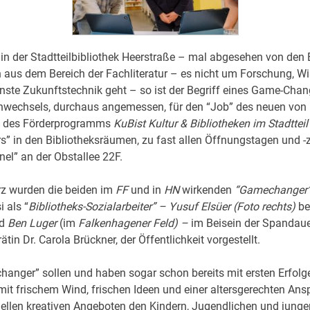
n der Stadtteilbibliothek Heerstraße – mal abgesehen von den
aus dem Bereich der Fachliteratur – es nicht um Forschung, W
ste Zukunftstechnik geht – so ist der Begriff eines Game-Chang
wechsels, durchaus angemessen, für den “Job” des neuen von
 des Förderprogramms
KuBist Kultur & Bibliotheken im Stadtteil
rs” in den Bibliotheksräumen, zu fast allen Öffnungstagen und -z
nel” an der Obstallee 22F.
z wurden die beiden im
FF
und in
HN
wirkenden
“Gamechanger
i als “
B
ibliotheks-Sozialarbeiter” – Yusuf Elsüer (Foto rechts)
be
nd
Ben Luger
(im
Falkenhagener Feld) –
im Beisein der Spandaue
ätin Dr. Carola Brückner, der Öffentlichkeit vorgestellt.
anger” sollen und haben sogar schon bereits mit ersten Erfolg
it frischem Wind, frischen Ideen und einer altersgerechten Ans
ellen kreativen Angeboten den Kindern, Jugendlichen und junge