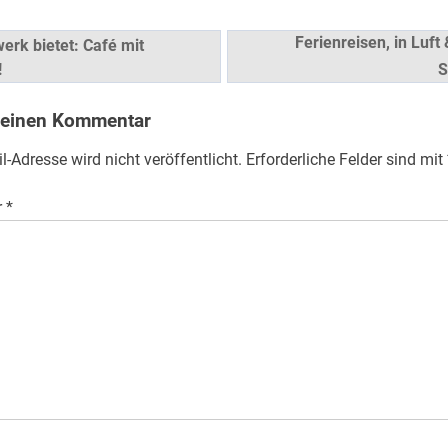
snavigation
Ferienreisen, in Luft
erk bietet: Café mit
!
S
 einen Kommentar
l-Adresse wird nicht veröffentlicht.
Erforderliche Felder sind mit
r
*