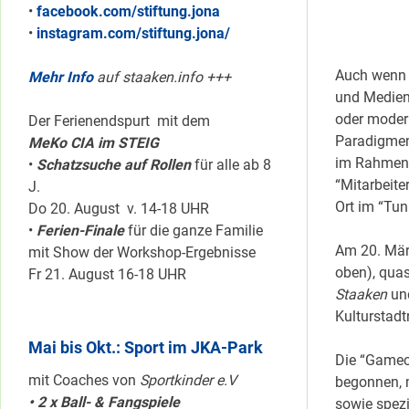
•
facebook.com/stiftung.jona
•
instagram.com/stiftung.jona/
Auch wenn i
Mehr Info
auf staaken.info +++
und Medien 
oder modern
Der Ferienendspurt mit dem
Paradigmen
MeKo CIA im STEIG
im Rahmen
•
Schatzsuche auf Rollen
für alle ab 8
“Mitarbeite
J.
Ort im “Tun
Do 20. August v. 14-18 UHR
•
Ferien-Finale
für die ganze Familie
Am 20. Mär
mit Show der Workshop-Ergebnisse
oben),
quas
Fr 21. August 16-18 UHR
Staaken
u
Kulturstadtr
Mai bis Okt.: Sport im JKA-Park
Die “Gamech
mit Coaches von
Sportkinder e.V
begonnen, m
• 2 x Ball- & Fangspiele
sowie spezi