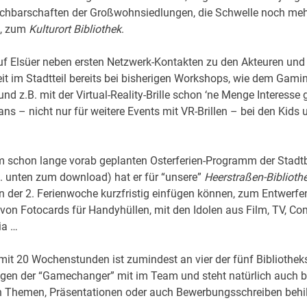
chbarschaften der Großwohnsiedlungen, die Schwelle noch meh
n, zum
Kulturort Bibliothek
.
f Elsüer neben ersten Netzwerk-Kontakten zu den Akteuren und 
t im Stadtteil bereits bei bisherigen Workshops, wie dem Gami
und z.B. mit der Virtual-Reality-Brille schon ‘ne Menge Interesse
ans – nicht nur für weitere Events mit VR-Brillen – bei den Kids
m schon lange vorab geplanten Osterferien-Programm der Stadtb
. unten zum download) hat er für “unsere”
Heerstraßen-Biblioth
 der 2. Ferienwoche kurzfristig einfügen können, zum Entwerfe
 von Fotocards für Handyhüllen, mit den Idolen aus Film, TV, Co
ia …
it 20 Wochenstunden ist zumindest an vier der fünf Bibliothek
gen der “Gamechanger” mit im Team und steht natürlich auch be
n Themen, Präsentationen oder auch Bewerbungsschreiben behil