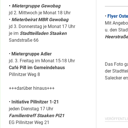
•
Mietergruppe Gewobag
jd 2. Mittwoch je Monat 18 Uhr
•
Flyer Ost
•
Mieterbeirat MBR Gewobag
Mit Angebot
jd 3. Donnerstag je Monat 17 Uhr
u. den Stad
je im
Stadtteilladen Staaken
Heerstraß
Sandstraße 66
•
Mietergruppe Adler
jd. 3. Freitag im Monat 15-18 Uhr
Das Foto g
Café Pi8 im Gemeindehaus
der Stadtte
Pillnitzer Weg 8
Salecker ers
+++darüber hinaus+++
•
Initiative Pillnítzer 1-21
jeden Dienstag 17 Uhr
Familientreff Staaken Pi21
VERÖFFENTLI
EG Pillnitzer Weg 21