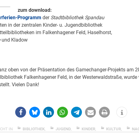
zum download:
erferien-Programm
der
Stadtbibliothek Spandau
en in der zentralen Kinder- u. Jugendbibliothek
tteilbibliotheken im Falkenhagener Feld, Haselhorst,
e
und Kladow
anz oben von der Präsentation des Gamechanger-Projekts am 20
ilbibliothek Falkenhagener Feld, in der Westerwaldstraße, wurde
tellt. Vielen Dank!
CHT IN
BIBLIOTHEK
,
JUGEND
,
KINDER
,
KULTUR
,
NA