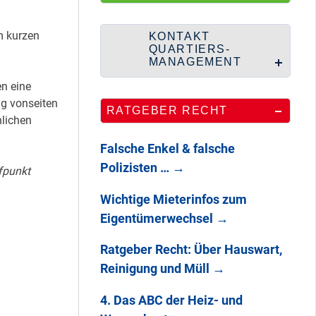
HipHop-Video: Das
ist Mein Viertel!
 kurzen
KONTAKT
QUARTIERS-
MANAGEMENT
en eine
Mit Mieter-Kohle
g vonseiten
RATGEBER RECHT
auf Senats-Kohle
nlichen
errichtet
Falsche Enkel & falsche
Polizisten …
→
fpunkt
Wie Staaken zu
Wichtige Mieterinfos zum
zwei Hahnebergen
Eigentümerwechsel
→
kam
Ratgeber Recht: Über Hauswart,
Reinigung und Müll
→
100 Jahre
Heerstraße
4. Das ABC der Heiz- und