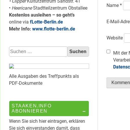
• Clipper
Kulturzentrum Sandstr. 41
Name
*
•
Heericane
Stadtteilzentrum Obstallee
Kostenlos ausleihen – so geht’s
E-Mail-Adr
online via
fLotte-Berlin.de
Mehr Info:
www.flotte-berlin.de
Website
Suchen
Mit der 
nach:
Verarbei
Datensc
Alle Ausgaben des Treffpunkts als
PDF-Dokumente
STAAKEN.INFO
ABONNIEREN
Wenn Sie sich hier eintragen, erklären
Sie sich einverstanden damit, dass