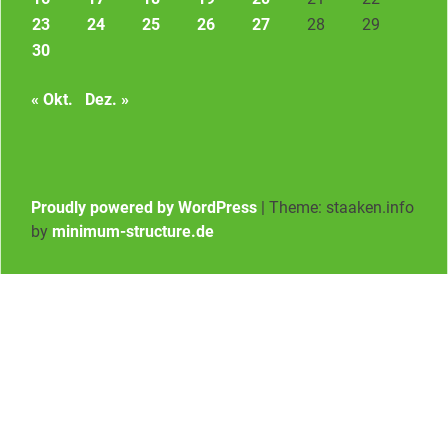
23
24
25
26
27
28
29
30
« Okt.
Dez. »
Proudly powered by WordPress
|
Theme: staaken.info
by
minimum-structure.de