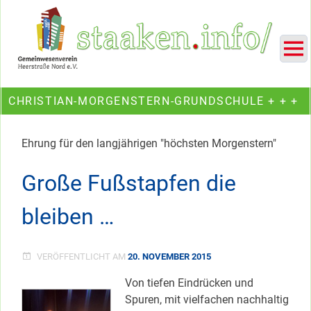
Skip
Ein Projekt des Gemeinwesenvereins Heerstraße Nord
to
content
CHRISTIAN-MORGENSTERN-GRUNDSCHULE + + +
Ehrung für den langjährigen "höchsten Morgenstern"
Große Fußstapfen die
bleiben …
VERÖFFENTLICHT AM
20. NOVEMBER 2015
Von tiefen Eindrücken und
Spuren, mit vielfachen nachhaltig