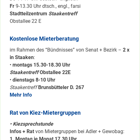
Fr
9-13.30 Uhr dtsch., engl., farsi
Stadtteilzentrum
Staakentreff
Obstallee 22 E
Kostenlose Mieterberatung
im Rahmen des “Bündnisses” von Senat + Bezirk –
2 x
in Staaken
:
•
montags 15.30-18.30 Uhr
Staakentreff
Obstallee 22E
•
dienstags 8-10 Uhr
Staakentreff
Brunsbütteler D. 267
Mehr Info
Rat von Kiez-Mietergruppen
• Kiezsprechstunde
Infos + Rat
von Mietergruppen bei Adler + Gewobag:
1. Montag je Monat 17.30 Uhr