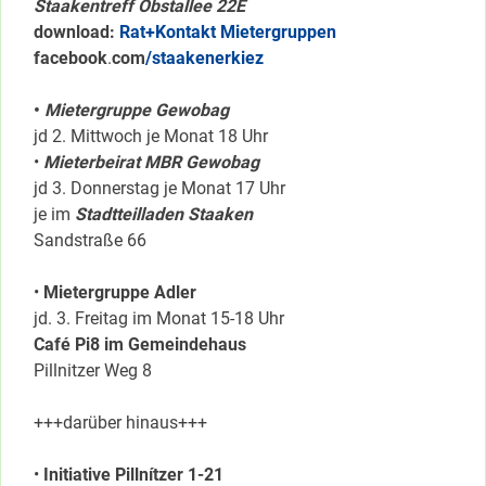
Staakentreff Obstallee 22E
download:
Rat+Kontakt Mietergruppen
facebook
.
com
/staakenerkiez
•
Mietergruppe Gewobag
jd 2. Mittwoch je Monat 18 Uhr
•
Mieterbeirat MBR Gewobag
jd 3. Donnerstag je Monat 17 Uhr
je im
Stadtteilladen Staaken
Sandstraße 66
•
Mietergruppe Adler
jd. 3. Freitag im Monat 15-18 Uhr
Café Pi8 im Gemeindehaus
Pillnitzer Weg 8
+++darüber hinaus+++
•
Initiative Pillnítzer 1-21