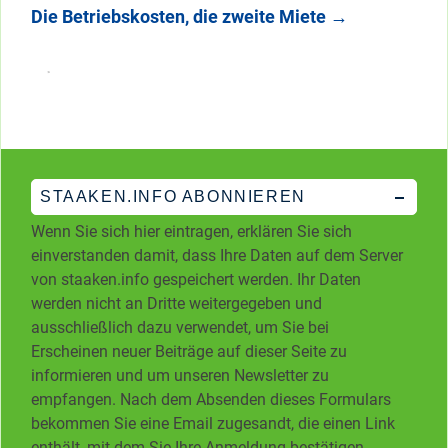
Die Betriebskosten, die zweite Miete
→
STAAKEN.INFO ABONNIEREN
Wenn Sie sich hier eintragen, erklären Sie sich
einverstanden damit, dass Ihre Daten auf dem Server
von staaken.info gespeichert werden. Ihr Daten
werden nicht an Dritte weitergegeben und
ausschließlich dazu verwendet, um Sie bei
Erscheinen neuer Beiträge auf dieser Seite zu
informieren und um unseren Newsletter zu
empfangen. Nach dem Absenden dieses Formulars
bekommen Sie eine Email zugesandt, die einen Link
enthält, mit dem Sie Ihre Anmeldung bestätigen