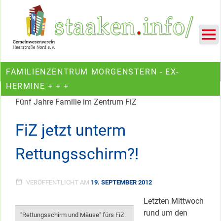
Skip
Ein Projekt des Gemeinwesenvereins Heerstraße Nord
to
content
FAMILIENZENTRUM MORGENSTERN - EX-
HERMINE + + +
Fünf Jahre Familie im Zentrum FiZ
FiZ jetzt unterm
Rettungsschirm?!
VERÖFFENTLICHT AM
19. SEPTEMBER 2012
Letzten Mittwoch
rund um den
"Rettungsschirm und Mäuse" fürs FiZ.