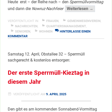
Heute erst – der Reihe nach – den
Sperrmüllvormittag
“Sperrmüll
und dann die
Nowruz-Nachfeier
Weiterlesen →
Feste
+
VERÖFFENTLICHT IN
FRAUEN
,
GEMEINWESENVEREIN
,
Events
NACHRICHTEN
,
QUARTIERSMANAGEMENT
,
SENIOREN
,
WOHNEN
HINTERLASSE EINEN
im
ZU
KOMMENTAR
Kiez
SPERRMÜLLTAG,
–
FESTE
Teil
+
Samstag 12. April, Obstallee 32 – Sperrmüll
EVENTS
1”
sachgerecht & kostenlos entsorgen:
IM
</span
KIEZ
–
Der erste Sperrmüll-Kieztag in
TEIL
1
diesem Jahr
VERÖFFENTLICHT AM
9. APRIL 2025
Den gibt es am kommenden Sonnabend-Vormittag