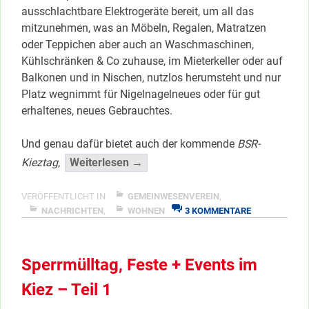
ausschlachtbare Elektrogeräte bereit, um all das
mitzunehmen, was an Möbeln, Regalen, Matratzen
oder Teppichen aber auch an Waschmaschinen,
Kühlschränken & Co zuhause, im Mieterkeller oder auf
Balkonen und in Nischen, nutzlos herumsteht und nur
Platz wegnimmt für Nigelnagelneues oder für gut
erhaltenes, neues Gebrauchtes.
Und genau dafür bietet auch der kommende
BSR-
“Montag
Kieztag
,
Weiterlesen →
ist
Sperrmüll-
VERÖFFENTLICHT IN
GEMEINWESENVEREIN
,
ZU
Kieztag
NACHRICHTEN
,
WOHNEN
3 KOMMENTARE
MONTAG
…”
IST
</span
SPERRMÜLL-
Sperrmülltag, Feste + Events im
KIEZTAG
…
Kiez – Teil 1