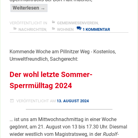
“Staakener-
Weiterlesen →
Sperrmülltag
im
VERÖFFENTLICHT IN
GEMEINWESENVEREIN
,
ZU
Süden!”
NACHRICHTEN
,
WOHNEN
1 KOMMENTAR
STAAKENER-
</span
SPERRMÜLLTA
IM
Kommende Woche am Pillnitzer Weg - Kostenlos,
SÜDEN!
Umweltfreundlich, Sachgerecht:
Der wohl letzte Sommer-
Sperrmülltag 2024
VERÖFFENTLICHT AM
13. AUGUST 2024
… ist uns am Mittwochnachmittag in einer Woche
gegönnt, am 21. August von 13 bis 17.30 Uhr. Diesmal
wieder westlich vom Magistratsweg, in der
Rudolf-