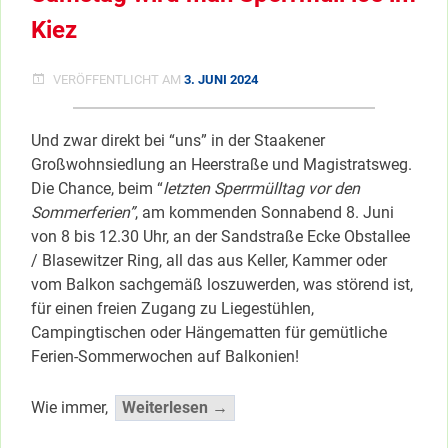
Kiez
VERÖFFENTLICHT AM
3. JUNI 2024
Und zwar direkt bei “uns” in der Staakener
Großwohnsiedlung an Heerstraße und Magistratsweg.
Die Chance, beim “
letzten Sperrmülltag vor den
Sommerferien”
, am kommenden Sonnabend 8. Juni
von 8 bis 12.30 Uhr, an der Sandstraße Ecke Obstallee
/ Blasewitzer Ring, all das aus Keller, Kammer oder
vom Balkon sachgemäß loszuwerden, was störend ist,
für einen freien Zugang zu Liegestühlen,
Campingtischen oder Hängematten für gemütliche
Ferien-Sommerwochen auf Balkonien!
“Samstag
Wie immer,
Weiterlesen →
wird