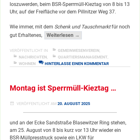
loszuwerden, beim BSR-Sperrmüll-Kieztag von 8 bis 13
Uhr, auf der Freifläche vor dem Pillnitzer Weg 37.
Wie immer, mit dem
Schenk und Tauschmarkt
für noch
“Letzter
gut Erhaltenes,
Weiterlesen →
Sperrmülltag
im
VERÖFFENTLICHT IN
GEMEINWESENVEREIN
,
Jahrhundertviertel!”
NACHRICHTEN
,
QUARTIERSMANAGEMENT
,
ZU
WOHNEN
HINTERLASSE EINEN KOMMENTAR
</span
LETZTER
SPERRMÜLLTAG
IM
Montag ist Sperrmüll-Kieztag …
JAHRHUNDERTVI
VERÖFFENTLICHT AM
20. AUGUST 2025
und an der Ecke Sandstraße Blasewitzer Ring stehen,
am 25. August von 8 bis kurz vor 13 Uhr wieder ein
BSR-Müllpresstruck sowie ein LKW für