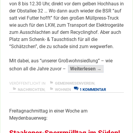
von 8 bis 12.30 Uhr, direkt vor dem gelben Hochhaus in
der Obstallee 32 … Wo dann auch wieder die BSR “auf
satt viel Futter hofft” für den großen Müllpress-Truck
wie auch für den LKW, zum Transport der Elektrogeräte
zum Ausschlachten auf dem Recyclinghof. Aber auch
Platz am Schenk- & Tauschtisch für all die
“Schätzchen”, die zu schade sind zum wegwerfen.
Mit dabei, aus “unserer Großwohnsiedlung” – wie
“Der
schon all die Jahre zuvor –
Weiterlesen →
erste
Sperrmüll-
VERÖFFENTLICHT IN
GEMEINWESENVEREIN
,
ZU
Kieztag
NACHRICHTEN
,
WOHNEN
1 KOMMENTAR
DER
in
ERSTE
diesem
SPERRMÜLL-
Freitagnachmittag in einer Woche am
Jahr”
KIEZTAG
IN
Meydenbauerweg:
</span
DIESEM
JAHR