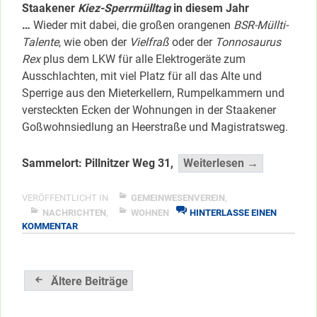
Staakener
Kiez-Sperrmülltag
in diesem Jahr
…
Wieder mit dabei, die großen orangenen
BSR-Müllti-
Talente
, wie oben der
Vielfraß
oder der
Tonnosaurus
Rex
plus dem LKW für alle Elektrogeräte zum
Ausschlachten, mit viel Platz für all das Alte und
Sperrige aus den Mieterkellern, Rumpelkammern und
versteckten Ecken der Wohnungen in der Staakener
Goßwohnsiedlung an Heerstraße und Magistratsweg.
“Samstag
Sammelort: Pillnitzer Weg 31,
Weiterlesen →
ist
der
VERÖFFENTLICHT IN
GEMEINWESENVEREIN
,
ERSTE
NACHRICHTEN
,
WOHNEN
HINTERLASSE EINEN
ZU
KOMMENTAR
…”
SAMSTAG
</span
IST
DER
Beitragsnavigation
ERSTE
Ältere Beiträge
…