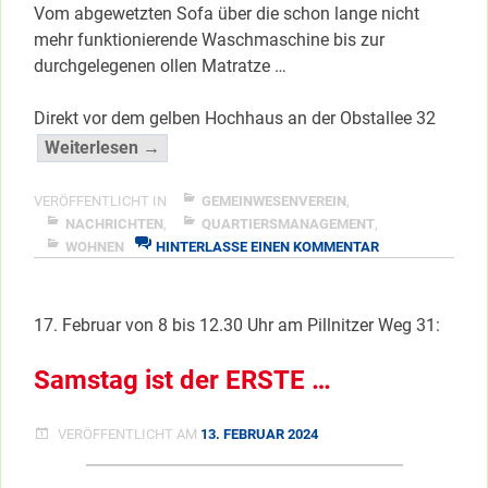
Vom abgewetzten Sofa über die schon lange nicht
mehr funktionierende Waschmaschine bis zur
durchgelegenen ollen Matratze …
Direkt vor dem gelben Hochhaus an der Obstallee 32
“Sperrmüll-
Weiterlesen →
Aktionstag
in
VERÖFFENTLICHT IN
GEMEINWESENVEREIN
,
der
NACHRICHTEN
,
QUARTIERSMANAGEMENT
,
ZU
WOHNEN
HINTERLASSE EINEN KOMMENTAR
Obstallee”
SPERRMÜLL-
</span
AKTIONSTAG
IN
17. Februar von 8 bis 12.30 Uhr am Pillnitzer Weg 31:
DER
OBSTALLEE
Samstag ist der ERSTE …
VERÖFFENTLICHT AM
13. FEBRUAR 2024