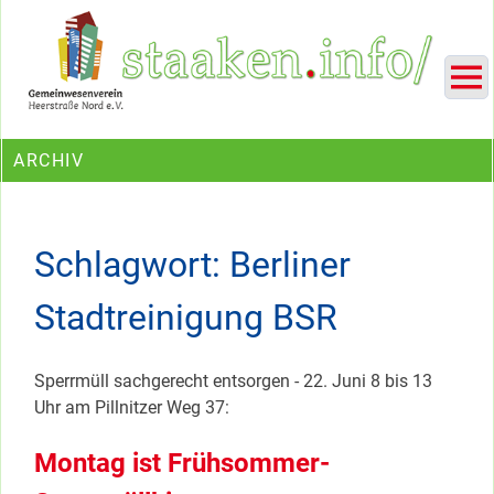
Skip
Ein Projekt des Gemeinwesenvereins Heerstraße Nord
to
content
ARCHIV
Schlagwort:
Berliner
Stadtreinigung BSR
Sperrmüll sachgerecht entsorgen - 22. Juni 8 bis 13
Uhr am Pillnitzer Weg 37:
Montag ist Frühsommer-