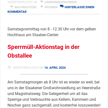
man
VERÖFFENTLICHT IN
GEMEINWESENVEREIN
,
Sperrmüll
NACHRICHTEN
,
WOHNEN
HINTERLASSE EINEN
ZU
KOMMENTAR
los
SAMSTAG
im
WIRD
Kiez”
MAN
Samstagvormittag von 8 - 12.30 Uhr vor dem gelben
SPERRMÜLL
</span
Hochhaus am Staaken-Center:
LOS
IM
KIEZ
Sperrmüll-Aktionstag in der
Obstallee
VERÖFFENTLICHT AM
16. APRIL 2024
Am Samstagmorgen ab 8 Uhr ist es wieder so weit, bei
uns in der Staakener Großwohnsiedlung an Heerstraße
und Magistratsweg: Die Gelegenheit um all das
Sperrige und Verbrauchte aus Kellern, Kammern und
Nischen ganz sachgemäß und kostenfrei loszuwerden!