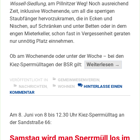
Wissell-Siedlung
, am Pillnitzer Weg! Noch ausreichend
Zeit, inklusive Wochenende, um all die sperrigen
Staubfänger hervorzukramen, die in Ecken und
Nischen, auf Schränken und unter Betten oder in dem
engen Mieterkeller, schon fast in Vergessenheit geraten
nur unnötig Platz einnehmen.
Ob am Wochenende oder unter der Woche – bei den
“Der
Kiez-Sperrmülltagen der BSR gilt:
Weiterlesen →
wohl
letzte
VERÖFFENTLICHT IN
GEMEINWESENVEREIN
,
Sommer
NACHRICHTEN
,
WOHNEN
HINTERLASSE EINEN
ZU
KOMMENTAR
Sperrmül
DER
2024”
WOHL
</span
LETZTE
Am 8. Juni von 8 bis 12.30 Uhr Kiez-Sperrmülltag an
SOMMER-
der Sandstraße 66:
SPERRMÜLLTAG
2024
Samstag wird man Sperrmüll los im