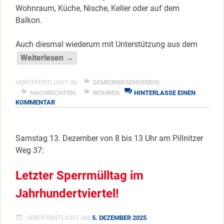
Wohnraum, Küche, Nische, Keller oder auf dem
Balkon.
Auch diesmal wiederum mit Unterstützung aus dem
“Montag
Weiterlesen →
ist
Frühsommer-
VERÖFFENTLICHT IN
GEMEINWESENVEREIN
,
Sperrmüllkieztag”
NACHRICHTEN
,
WOHNEN
HINTERLASSE EINEN
ZU
KOMMENTAR
</span
MONTAG
IST
FRÜHSOMMER-
Samstag 13. Dezember von 8 bis 13 Uhr am Pillnitzer
SPERRMÜLLKIEZTAG
Weg 37:
Letzter Sperrmülltag im
Jahrhundertviertel!
VERÖFFENTLICHT AM
5. DEZEMBER 2025