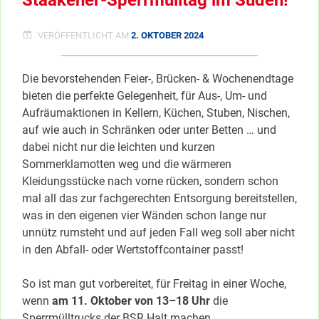
Staakener-Sperrmülltag im Süden!
VERÖFFENTLICHT AM
2. OKTOBER 2024
Die bevorstehenden Feier-, Brücken- & Wochenendtage
bieten die perfekte Gelegenheit, für Aus-, Um- und
Aufräumaktionen in Kellern, Küchen, Stuben, Nischen,
auf wie auch in Schränken oder unter Betten … und
dabei nicht nur die leichten und kurzen
Sommerklamotten weg und die wärmeren
Kleidungsstücke nach vorne rücken, sondern schon
mal all das zur fachgerechten Entsorgung bereitstellen,
was in den eigenen vier Wänden schon lange nur
unnütz rumsteht und auf jeden Fall weg soll aber nicht
in den Abfall- oder Wertstoffcontainer passt!
So ist man gut vorbereitet, für Freitag in einer Woche,
wenn
am 11. Oktober von 13–18 Uhr
die
Sperrmülltrucks der BSR Halt machen,