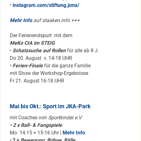
•
instagram.com/stiftung.jona/
Mehr Info
auf staaken.info +++
Der Ferienendspurt mit dem
MeKo CIA im STEIG
•
Schatzsuche auf Rollen
für alle ab 8 J.
Do 20. August v. 14-18 UHR
•
Ferien-Finale
für die ganze Familie
mit Show der Workshop-Ergebnisse
Fr 21. August 16-18 UHR
Mai bis Okt.: Sport im JKA-Park
mit Coaches von
Sportkinder e.V
• 2 x Ball- & Fangspiele
Mo 14-15 + 15-16 Uhr |
Mehr Info
•
2 x
Bewegung, Bühne, Bälle