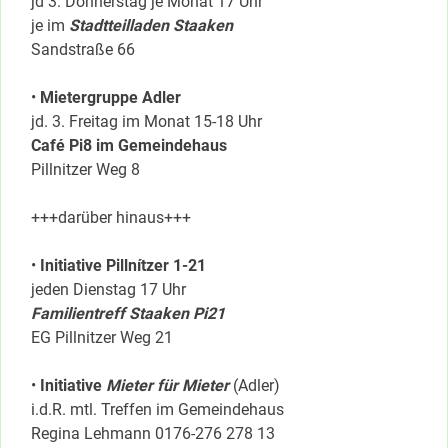
jd 3. Donnerstag je Monat 17 Uhr
je im
Stadtteilladen Staaken
Sandstraße 66
•
Mietergruppe Adler
jd. 3. Freitag im Monat 15-18 Uhr
Café Pi8 im Gemeindehaus
Pillnitzer Weg 8
+++darüber hinaus+++
•
Initiative Pillnítzer 1-21
jeden Dienstag 17 Uhr
Familientreff Staaken Pi21
EG Pillnitzer Weg 21
•
Initiative
Mieter für Mieter
(Adler)
i.d.R. mtl. Treffen im Gemeindehaus
Regina Lehmann 0176-276 278 13