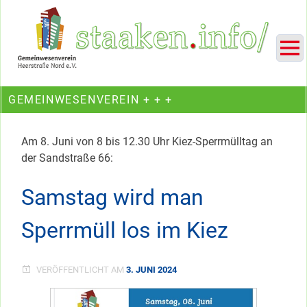
Skip
Ein Projekt des Gemeinwesenvereins Heerstraße Nord
to
content
GEMEINWESENVEREIN + + +
Am 8. Juni von 8 bis 12.30 Uhr Kiez-Sperrmülltag an
der Sandstraße 66:
Samstag wird man
Sperrmüll los im Kiez
VERÖFFENTLICHT AM
3. JUNI 2024