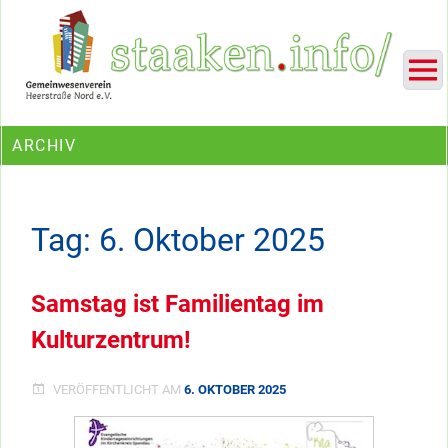
Skip
Ein Projekt des Gemeinwesenvereins Heerstraße Nord
to
content
ARCHIV
Tag:
6. Oktober 2025
Samstag ist Familientag im
Kulturzentrum!
VERÖFFENTLICHT AM
6. OKTOBER 2025