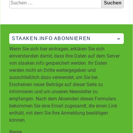
Suchen
nach:
STAAKEN.INFO ABONNIEREN
Wenn Sie sich hier eintragen, erklären Sie sich
einverstanden damit, dass Ihre Daten auf dem Server
von staaken.info gespeichert werden. Ihr Daten
werden nicht an Dritte weitergegeben und
ausschließlich dazu verwendet, um Sie bei
Erscheinen neuer Beiträge auf dieser Seite zu
informieren und um unseren Newsletter zu
empfangen. Nach dem Absenden dieses Formulars
bekommen Sie eine Email zugesandt, die einen Link
enthält, mit dem Sie Ihre Anmeldung bestätigen
können.
Name