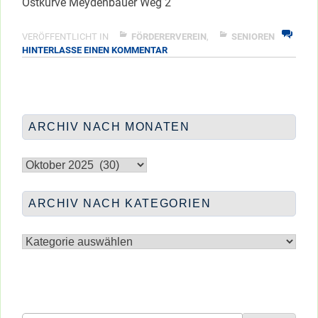
Ostkurve Meydenbauer Weg 2
VERÖFFENTLICHT IN
FÖRDERERVEREIN
,
SENIOREN
ZU
HINTERLASSE EINEN KOMMENTAR
HEUTE
AM
MEYDENBAUER
WEG
…
ARCHIV NACH MONATEN
Archiv
nach
Monaten
ARCHIV NACH KATEGORIEN
Archiv
nach
Kategorien