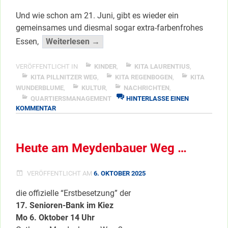
Und wie schon am 21. Juni, gibt es wieder ein
gemeinsames und diesmal sogar extra-farbenfrohes
“Samstag
Essen,
Weiterlesen →
ist
Familientag
VERÖFFENTLICHT IN
KINDER
,
KITA LAURENTIUS
,
im
KITA PILLNITZER WEG
,
KITA REGENBOGEN
,
KITA
WUNDERBLUME
,
KULTUR
,
NACHRICHTEN
,
Kulturzentrum!”
QUARTIERSMANAGEMENT
HINTERLASSE EINEN
</span
ZU
KOMMENTAR
SAMSTAG
IST
FAMILIENTAG
Heute am Meydenbauer Weg …
IM
KULTURZENTRUM!
VERÖFFENTLICHT AM
6. OKTOBER 2025
die offizielle “Erstbesetzung” der
17. Senioren-Bank im Kiez
Mo 6. Oktober 14 Uhr