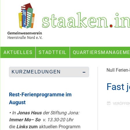
Skip
Ein Projekt des Gemeinwesenvereins Heerstraße Nord
to
content
AKTUELLES
STADTTEIL
QUARTIERSMANAGEM
Null Ferien
KURZMELDUNGEN
Fast 
Rest-Ferienprogramme im
August
VERÖFFE
•
In
Jonas Haus
der Stiftung Jona:
Immer Mo– So
v. 13.30-20 Uhr
die
Links
zum
aktuellen Programm