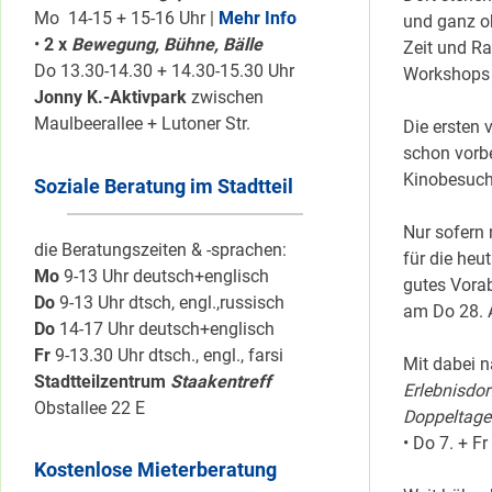
Mo 14-15 + 15-16 Uhr |
Mehr Info
und ganz o
•
2 x
Bewegung, Bühne, Bälle
Zeit und Ra
Do 13.30-14.30 + 14.30-15.30 Uhr
Workshops 
Jonny K.-Aktivpark
zwischen
Maulbeerallee + Lutoner Str.
Die ersten 
schon vorbe
Kinobesuch
Soziale Beratung im Stadtteil
Nur sofern 
die Beratungszeiten & -sprachen:
für die he
Mo
9-13 Uhr deutsch+englisch
gutes Vora
Do
9-13 Uhr dtsch, engl.,russisch
am Do 28. 
Do
14-17 Uhr deutsch+englisch
Fr
9-13.30 Uhr dtsch., engl., farsi
Mit dabei n
Stadtteilzentrum
Staakentreff
Erlebnisdorf
Obstallee 22 E
Doppeltage 
• Do 7. + Fr
Kostenlose Mieterberatung