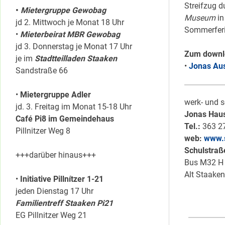
Streifzug d
•
Mietergruppe Gewobag
Museum
in
jd 2. Mittwoch je Monat 18 Uhr
Sommerfer
•
Mieterbeirat MBR Gewobag
jd 3. Donnerstag je Monat 17 Uhr
Zum downl
je im
Stadtteilladen Staaken
•
Jonas Au
Sandstraße 66
•
Mietergruppe Adler
werk- und s
jd. 3. Freitag im Monat 15-18 Uhr
Jonas Haus
Café Pi8 im Gemeindehaus
Tel.:
363 27
Pillnitzer Weg 8
web:
www.s
Schulstraße
+++darüber hinaus+++
Bus M32 H 
Alt Staake
•
Initiative Pillnítzer 1-21
jeden Dienstag 17 Uhr
Familientreff Staaken Pi21
EG Pillnitzer Weg 21