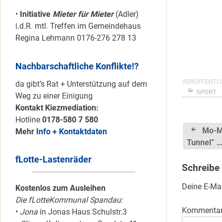
•
Initiative
Mieter für Mieter
(Adler)
i.d.R. mtl. Treffen im Gemeindehaus
Regina Lehmann 0176-276 278 13
Nachbarschaftliche Konflikte!?
VERÖFFENTLI
da gibt’s Rat + Unterstützung auf dem
SPORT
Weg zu einer Einigung
Kontakt Kiezmediation:
Hotline
0178-580 7 580
Beitrag
Mo-Mi
Mehr
Info + Kontaktdaten
Tunnel” 
fLotte-Lastenräder
Schreibe
Deine E-Mai
Kostenlos zum Ausleihen
Die fLotteKommunal Spandau:
Kommenta
•
Jona
in Jonas Haus Schulstr.3