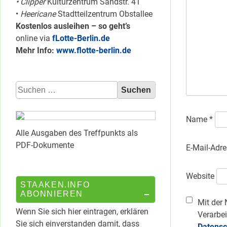
• Clipper
Kulturzentrum Sandstr. 41
•
Heericane
Stadtteilzentrum Obstallee
Kostenlos ausleihen – so geht’s
online via
fLotte-Berlin.de
Mehr Info:
www.flotte-berlin.de
Suchen
nach:
Name
*
Alle Ausgaben des Treffpunkts als
PDF-Dokumente
E-Mail-Adr
Website
STAAKEN.INFO
ABONNIEREN
Mit der 
Wenn Sie sich hier eintragen, erklären
Verarbei
Sie sich einverstanden damit, dass
Datensc