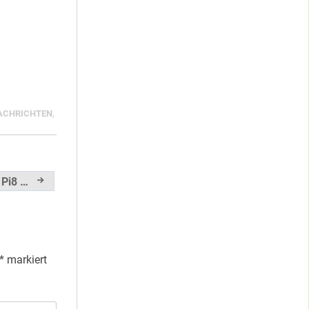
ACHRICHTEN
,
 Pi8 …
*
markiert