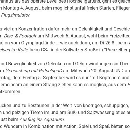
hinaus als das oberste Level des Hochseilgartens, geht es gleic
ontag 4. August, beim möglichst unfallfreien Starten, Fliege
m
Flugsimulator
.
r viel an Konzentration dafür mehr an Gelenkigkeit und Geschic
im
Disc- & Footgolf
am Mittwoch 6. August, wohl beim Freizeitte
tadion vom Olympiagelände … wie auch dann, am Di 26.8. ,beim 
elsen im Kolle
, beim GSJ in der Kollwitzer Straße in “Prenzelberg
und Beweglichkeit von Gelenken und Gehirnwindungen sind bes
eim
Geocaching mit Rätselspaß
am Mittwoch 20. August UND a
ientag, dem Freitag 5. September wird es nur “mit Köpfchen” un
emeinsam an einem Strang ziehen kann es möglich, aus dem
E
ntkommen.
ucken und zu Bestaunen in der Welt von knorrigen, schuppigen,
n und pelzigen Tieren im und am Süß- und Salzwasser gibt es 
gust beim
Ausflug ins Aquarium
.
d Wundern in Kombination mit Action, Spiel und Spaß bieten so