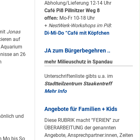
Karten für den
Abholung/Lieferung 12-14 Uhr
neuen Quartiersrat
Café Pi8 Pillnitzer Weg 8
2023-25 …
offen:
Mo-Fr 10-18 Uhr
+
NestWerk-Workshops im Pi8
:
mit
Jonas
Di-Mi-Do “Café mit Köpfchen
Ein echtes “PLUS”
ieren auf
für Heerstraße
m Aquarium
JA zum Bürgerbegehren ..
Nord …
bnisse an 26
mehr Milieuschutz in Spandau
n
Staaken: Immer
Unterschriftenliste gibts u.a. im
Stadtteilzentrum Staakentreff
schön sauber
Mehr Info
halten!
Angebote für Familien + Kids
sönlich und
Neuer Look für’s
Diese RUBRIK macht “FERIEN” zur
#Nachbarschaftmachen
ÜBERARBEITUNG der genannten
Angebote, Ansprechpartner:innen, Zeiten
n Mo bis So