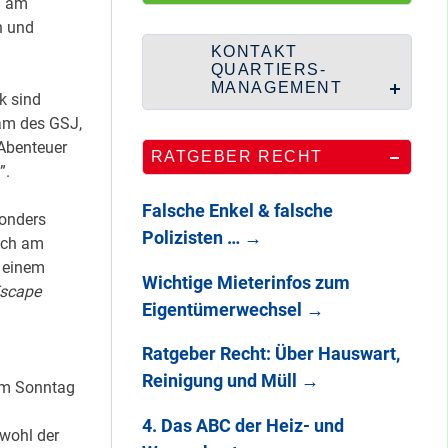
HipHop-Video: Das
h am
n und
ist Mein Viertel!
KONTAKT
QUARTIERS-
MANAGEMENT
k sind
am des GSJ,
Mit Mieter-Kohle
Abenteuer
RATGEBER RECHT
auf Senats-Kohle
”.
errichtet
Falsche Enkel & falsche
onders
Polizisten …
→
uch am
Wie Staaken zu
d einem
Wichtige Mieterinfos zum
zwei Hahnebergen
scape
Eigentümerwechsel
→
kam
Ratgeber Recht: Über Hauswart,
Reinigung und Müll
→
am Sonntag
100 Jahre
Heerstraße
4. Das ABC der Heiz- und
wohl der