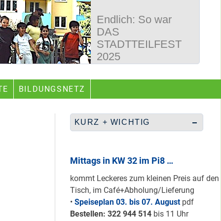
Endlich: So war
DAS
STADTTEILFEST
2025
50 Jahre
TE
BILDUNGSNETZ
Wegbereiter &
guter Begleiter …
KURZ + WICHTIG
Rüberretten was
geht & sich
Mittags in KW 32 im Pi8 …
ABSCHAFFEN!
kommt Leckeres zum kleinen Preis auf den
Tisch, im Café+Abholung/Lieferung
•
Speiseplan 03. bis 07. August
pdf
Nur grüne & gelbe
Bestellen: 322 94
4 514
bis 11 Uhr