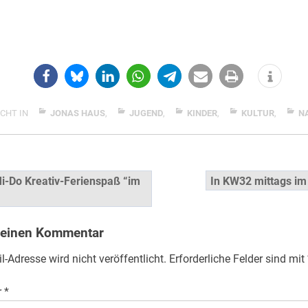
CHT IN
JONAS HAUS
,
JUGEND
,
KINDER
,
KULTUR
,
N
snavigation
-Do Kreativ-Ferienspaß “im
In KW32 mittags im
…
 einen Kommentar
l-Adresse wird nicht veröffentlicht.
Erforderliche Felder sind mit
r
*