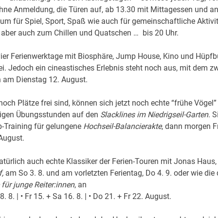
hne Anmeldung, die Türen auf, ab 13.30 mit Mittagessen und a
um für Spiel, Sport, Spaß wie auch für gemeinschaftliche Aktivi
aber auch zum Chillen und Quatschen … bis 20 Uhr.
vier Ferienwerktage mit Biosphäre, Jump House, Kino und Hüpfb
i. Jedoch ein cineastisches Erlebnis steht noch aus, mit dem z
 am Dienstag 12. August.
noch Plätze frei sind, können sich jetzt noch echte “frühe Vögel
utigen Übungsstunden auf den
Slacklines im Niedrigseil-Garten
. S
b-Training für gelungene
Hochseil-Balancierakte
, dann morgen Fr
August.
atürlich auch echte Klassiker der Ferien-Touren mit Jonas Haus,
,
am So 3. 8. und am vorletzten Ferientag, Do 4. 9. oder wie die 
für junge Reiter:innen
, an
 8. 8. | • Fr 15. + Sa 16. 8. | • Do 21. + Fr 22. August.