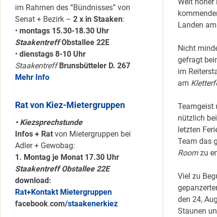
Weit höher 
im Rahmen des “Bündnisses” von
kommenden M
Senat + Bezirk –
2 x in Staaken
:
Landen a
•
montags 15.30-18.30 Uhr
Staakentreff
Obstallee 22E
Nicht minde
•
dienstags 8-10 Uhr
gefragt be
Staakentreff
Brunsbütteler D. 267
im Reiters
Mehr Info
am
Kletterf
Rat von Kiez-Mietergruppen
Teamgeist 
nützlich b
• Kiezsprechstunde
letzten Fer
Infos + Rat
von Mietergruppen bei
Team das g
Adler + Gewobag:
Room
zu e
1. Montag je Monat 17.30 Uhr
Staakentreff Obstallee 22E
Viel zu Beg
download:
gepanzerte
Rat+Kontakt Mietergruppen
den 24, Au
facebook
.
com
/staakenerkiez
Staunen un