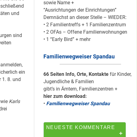
sowie Name +
nschließend
“Ausrichtungen der Einrichtungen”
täten und
Demnächst an dieser Stelle – WIEDER:
Mit dem
• 2 Familientreffs + 1 Familienzentrum
“Redemobil” im
• 2 OFAs – Offene Familienwohnungen
Kiez unterwegs …
urgen sind
• 1 “Early Bird” + mehr
weiten
Familienwegweiser Spandau
Lokale Register-
” anmelden,
Anlaufstelle in
icherlich ein
Staaken
66 Seiten Info, Orte, Kontakte
für Kinder,
 1. 8. und
Jugendliche & Familien
gibt’s in Ämtern, Familienzentren +
hier zum download:
Silber für
 wie
Karls
•
Familienwegweiser Spandau
Bildungsnetz
drei
Heerstraße
NEUESTE KOMMENTARE