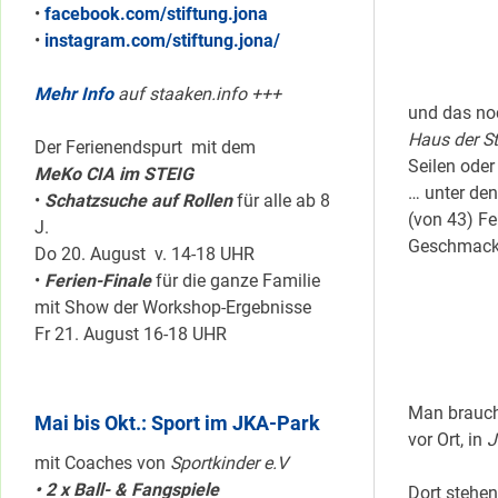
•
facebook.com/stiftung.jona
•
instagram.com/stiftung.jona/
Mehr Info
auf staaken.info +++
und das noc
Haus der St
Der Ferienendspurt mit dem
Seilen oder
MeKo CIA im STEIG
… unter den
•
Schatzsuche auf Rollen
für alle ab 8
(von 43) Fe
J.
Geschmack
Do 20. August v. 14-18 UHR
•
Ferien-Finale
für die ganze Familie
mit Show der Workshop-Ergebnisse
Fr 21. August 16-18 UHR
Man braucht
Mai bis Okt.: Sport im JKA-Park
vor Ort, in
J
mit Coaches von
Sportkinder e.V
• 2 x Ball- & Fangspiele
Dort stehe