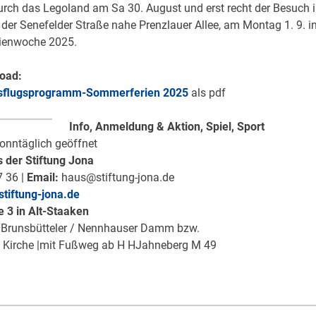
urch das Legoland am Sa 30. August und erst recht der Besuch
 der Senefelder Straße nahe Prenzlauer Allee, am Montag 1. 9. in
ienwoche 2025.
oad:
sflugsprogramm-Sommerferien 2025
als pdf
Info, Anmeldung & Aktion, Spiel, Sport
onntäglich geöffnet
 der Stiftung Jona
 36 |
Email:
haus@stiftung-jona.de
tiftung-jona.de
 3 in Alt-Staaken
Brunsbütteler / Nennhauser Damm bzw.
n Kirche |mit Fußweg ab H HJahneberg M 49