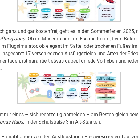
h ganz und gar kostenfrei, geht es in den Sommerferien 2025, 
iftung Jona
: Ob im Museum oder im Escape Room, beim Balanc
 im Flugsimulator, ob elegant im Sattel oder trockenen Fußes i
 insgesamt 17 verschiedenen Ausflugszielen und Arten der Erle
rientagen, ist garantiert etwas dabei, für jede Vorlieben und jede
.
 nur eines – sich rechtzeitig anmelden –
am Besten gleich per
onas Haus
, in der Schulstraße 3 in Alt-Staaken.
n – unabhängig von den Ausflugstagen – sowieso jeden Tag, vo