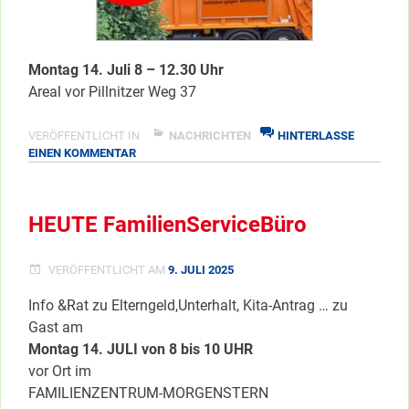
Montag 14. Juli 8 – 12.30 Uhr
Areal vor Pillnitzer Weg 37
VERÖFFENTLICHT IN
NACHRICHTEN
HINTERLASSE
ZU
EINEN KOMMENTAR
HEUTE
SPERRMÜLLTAG
IM
HEUTE FamilienServiceBüro
KIEZ
VERÖFFENTLICHT AM
9. JULI 2025
Info &Rat zu Elterngeld,Unterhalt, Kita-Antrag … zu
Gast am
Montag 14. JULI von 8 bis 10 UHR
vor Ort im
FAMILIENZENTRUM-MORGENSTERN