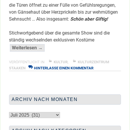
die Türen öffnet zu einer Fülle von Gefühlsregungen,
von Gänsehaut über Herzprickeln bis zur wehmütigen
Sehnsucht … Also insgesamt:
Schön aber Giftig!
Stichwortgebend über die gesamte Show sind die
ständig wechselnden exklusiven Kostüme
“Glamourtainment
Weiterlesen →
im
Kulturzentrum
VERÖFFENTLICHT IN
KULTUR
,
KULTURZENTRUM
ZU
…”
STAAKEN
HINTERLASSE EINEN KOMMENTAR
GLAMOURTAINMENT
</span
IM
KULTURZENTRUM
…
ARCHIV NACH MONATEN
Archiv
nach
Monaten