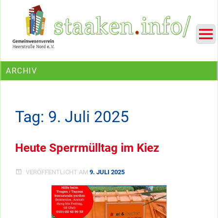
Skip
Ein Projekt des Gemeinwesenvereins Heerstraße Nord
to
content
ARCHIV
Tag:
9. Juli 2025
Heute Sperrmülltag im Kiez
VERÖFFENTLICHT AM
9. JULI 2025