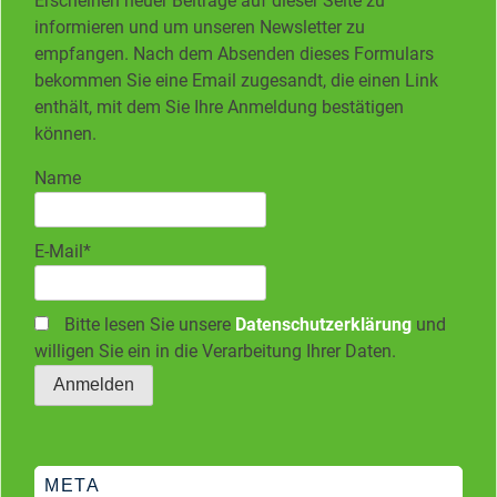
Erscheinen neuer Beiträge auf dieser Seite zu
informieren und um unseren Newsletter zu
empfangen. Nach dem Absenden dieses Formulars
bekommen Sie eine Email zugesandt, die einen Link
enthält, mit dem Sie Ihre Anmeldung bestätigen
können.
Name
E-Mail*
Bitte lesen Sie unsere
Datenschutzerklärung
und
willigen Sie ein in die Verarbeitung Ihrer Daten.
META