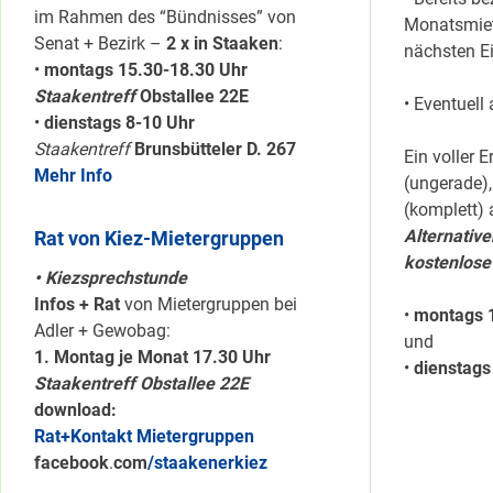
im Rahmen des “Bündnisses” von
Monatsmiet
Senat + Bezirk –
2 x in Staaken
:
nächsten Ei
•
montags 15.30-18.30 Uhr
Staakentreff
Obstallee 22E
• Eventuell
•
dienstags 8-10 Uhr
Staakentreff
Brunsbütteler D. 267
Ein voller 
Mehr Info
(ungerade)
(komplett) 
Alternativ
Rat von Kiez-Mietergruppen
kostenlose
• Kiezsprechstunde
Infos + Rat
von Mietergruppen bei
•
montags 
Adler + Gewobag:
und
1. Montag je Monat 17.30 Uhr
•
dienstags
Staakentreff Obstallee 22E
download:
Rat+Kontakt Mietergruppen
facebook
.
com
/staakenerkiez