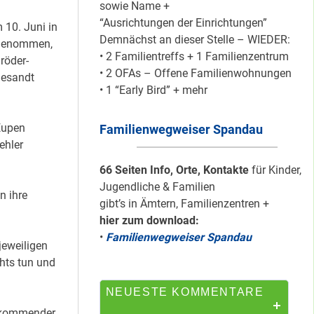
sowie Name +
“Ausrichtungen der Einrichtungen”
10. Juni in
Demnächst an dieser Stelle – WIEDER:
Mit dem
ngenommen,
• 2 Familientreffs + 1 Familienzentrum
“Redemobil” im
röder-
• 2 OFAs – Offene Familienwohnungen
Kiez unterwegs …
gesandt
• 1 “Early Bird” + mehr
Eupen
Familienwegweiser Spandau
Lokale Register-
ehler
Anlaufstelle in
Staaken
66 Seiten Info, Orte, Kontakte
für Kinder,
Jugendliche & Familien
n ihre
gibt’s in Ämtern, Familienzentren +
hier zum download:
Silber für
•
Familienwegweiser Spandau
Bildungsnetz
eweiligen
Heerstraße
hts tun und
NEUESTE KOMMENTARE
g kommender