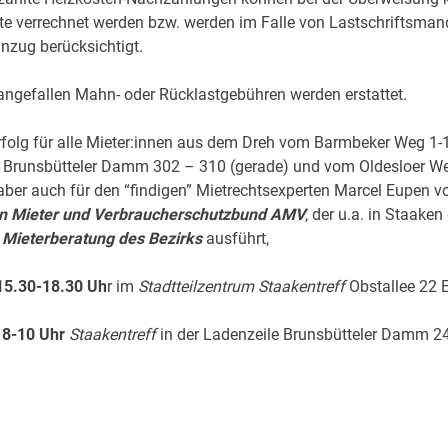
e verrechnet werden bzw. werden im Falle von Lastschriftsman
nzug berücksichtigt.
 angefallen Mahn- oder Rücklastgebühren werden erstattet.
Erfolg für alle Mieter:innen aus dem Dreh vom Barmbeker Weg 1-
, Brunsbütteler Damm 302 – 310 (gerade) und vom Oldesloer W
aber auch für den “findigen” Mietrechtsexperten Marcel Eupen 
en Mieter und Verbraucherschutzbund AMV
, der u.a. in Staaken 
 Mieterberatung des Bezirks
ausführt,
15.30-18.30 Uh
r im
Stadtteilzentrum Staakentreff
Obstallee 22 
 8-10 Uhr
Staakentreff
in der Ladenzeile Brunsbütteler Damm 2