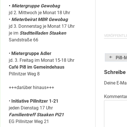
•
Mietergruppe Gewobag
jd 2. Mittwoch je Monat 18 Uhr
•
Mieterbeirat MBR Gewobag
jd 3. Donnerstag je Monat 17 Uhr
je im
Stadtteilladen Staaken
VERÖFFENTLI
Sandstraße 66
•
Mietergruppe Adler
Beitrag
Pi8-M
jd. 3. Freitag im Monat 15-18 Uhr
Café Pi8 im Gemeindehaus
Schreibe
Pillnitzer Weg 8
Deine E-Mai
+++darüber hinaus+++
Kommenta
•
Initiative Pillnítzer 1-21
jeden Dienstag 17 Uhr
Familientreff Staaken Pi21
EG Pillnitzer Weg 21