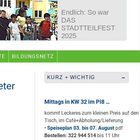
Endlich: So war
DAS
STADTTEILFEST
2025
50 Jahre
TE
BILDUNGSNETZ
Wegbereiter &
guter Begleiter …
KURZ + WICHTIG
eter
Rüberretten was
geht & sich
Mittags in KW 32 im Pi8 …
ABSCHAFFEN!
kommt Leckeres zum kleinen Preis auf den
Tisch, im Café+Abholung/Lieferung
•
Speiseplan 03. bis 07. August
pdf
Nur grüne & gelbe
Bestellen: 322 94
4 514
bis 11 Uhr