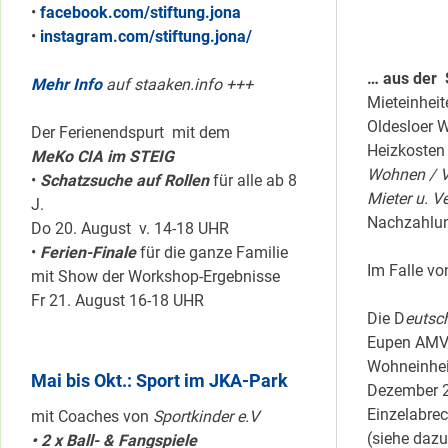
•
facebook.com/stiftung.jona
•
instagram.com/stiftung.jona/
… aus der 
Mehr Info
auf staaken.info +++
Mieteinhei
Oldesloer W
Der Ferienendspurt mit dem
Heizkosten
MeKo CIA im STEIG
Wohnen / 
•
Schatzsuche auf Rollen
für alle ab 8
Mieter u. 
J.
Nachzahlung
Do 20. August v. 14-18 UHR
•
Ferien-Finale
für die ganze Familie
Im Falle v
mit Show der Workshop-Ergebnisse
Fr 21. August 16-18 UHR
Die D
eutsc
Eupen AMV 
Wohneinheit
Mai bis Okt.: Sport im JKA-Park
Dezember 2
Einzelabrec
mit Coaches von
Sportkinder e.V
(siehe dazu
• 2 x Ball- & Fangspiele