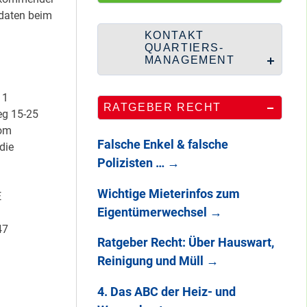
HipHop-Video: Das
daten beim
ist Mein Viertel!
KONTAKT
QUARTIERS-
MANAGEMENT
Mit Mieter-Kohle
11
RATGEBER RECHT
auf Senats-Kohle
eg 15-25
errichtet
vom
Falsche Enkel & falsche
die
Polizisten …
→
Wie Staaken zu
Wichtige Mieterinfos zum
E
zwei Hahnebergen
Eigentümerwechsel
→
kam
47
Ratgeber Recht: Über Hauswart,
Reinigung und Müll
→
100 Jahre
Heerstraße
4. Das ABC der Heiz- und