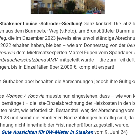
Staakener Louise -Schröder-Siedlung!
Ganz konkret: Die 502 b
ten aus dem Barmbeker Weg (s.Foto), am Brunsbütteler Damm 
eg, die im Dezember 2023 jeweils eine unvollständige Abrechn
 2022 erhalten haben, bleiben – wie am Donnerstag von der
Deu
Vonovia
dem Mietrechtsexperten Marcel Eupen vom Spandauer
Verbraucherschutzbund AMV
mitgeteilt wurde – die zum Teil def
en, bis in Einzelfällen über 2.000 €, komplett erspart!
on Guthaben aber
behalten die Abrechnungen jedoch ihre Gültigke
he Wohnen / Vonovia
musste nun eingestehen, dass – wie von 
bemängelt – die ista-Einzelabrechnung der Heizkosten in den b
en nicht, wie erforderlich, Bestandteil war, der Abrechnung vom
023 und somit die erhobenen Nachzahlungen hinfällig sind, da 
hnung nicht innerhalb der Frist nachprüfbar zugestellt wurde.
Gute Aussichten für DW-Mieter in Staaken
vom 9. Juni 24)