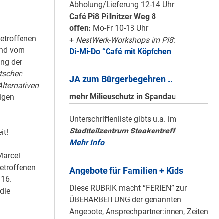
Karten für den
Abholung/Lieferung 12-14 Uhr
neuen Quartiersrat
Café Pi8 Pillnitzer Weg 8
2023-25 …
offen:
Mo-Fr 10-18 Uhr
etroffenen
+
NestWerk-Workshops im Pi8
:
und vom
Di-Mi-Do “Café mit Köpfchen
Ein echtes “PLUS”
ung der
für Heerstraße
tschen
JA zum Bürgerbegehren ..
Nord …
Alternativen
mehr Milieuschutz in Spandau
tigen
Staaken: Immer
Unterschriftenliste gibts u.a. im
Stadtteilzentrum Staakentreff
schön sauber
it!
Mehr Info
halten!
Marcel
etroffenen
Angebote für Familien + Kids
 16.
Neuer Look für’s
Diese RUBRIK macht “FERIEN” zur
die
#Nachbarschaftmachen
ÜBERARBEITUNG der genannten
Angebote, Ansprechpartner:innen, Zeiten