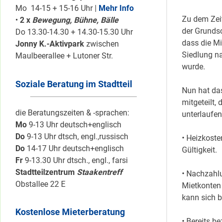
Mo 14-15 + 15-16 Uhr |
Mehr Info
Zu dem Zei
•
2 x
Bewegung, Bühne, Bälle
der Grunds
Do 13.30-14.30 + 14.30-15.30 Uhr
dass die Mi
Jonny K.-Aktivpark
zwischen
Siedlung na
Maulbeerallee + Lutoner Str.
wurde.
Soziale Beratung im Stadtteil
Nun hat da
mitgeteilt,
die Beratungszeiten & -sprachen:
unterlaufen
Mo
9-13 Uhr deutsch+englisch
Do
9-13 Uhr dtsch, engl.,russisch
• Heizkoste
Do
14-17 Uhr deutsch+englisch
Gültigkeit.
Fr
9-13.30 Uhr dtsch., engl., farsi
Stadtteilzentrum
Staakentreff
• Nachzahl
Obstallee 22 E
Mietkonten
kann sich b
Kostenlose Mieterberatung
• Bereits 