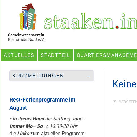
Skip
Ein Projekt des Gemeinwesenvereins Heerstraße Nord
to
content
AKTUELLES
STADTTEIL
QUARTIERSMANAGEM
KURZMELDUNGEN
Keine
Rest-Ferienprogramme im
VERÖFFE
August
•
In
Jonas Haus
der Stiftung Jona:
Immer Mo– So
v. 13.30-20 Uhr
die
Links
zum
aktuellen Programm