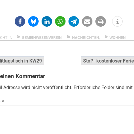
CHT IN
GEMEINWESENVEREIN
,
NACHRICHTEN
,
WOHNEN
snavigation
ittagstisch in KW29
StoP- kostenloser Feri
 einen Kommentar
l-Adresse wird nicht veröffentlicht.
Erforderliche Felder sind mit
r
*