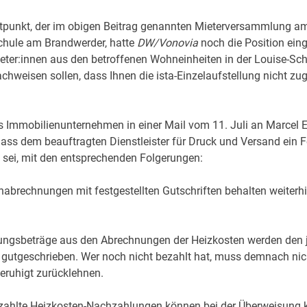
tpunkt, der im obigen Beitrag genannten Mieterversammlung am 
chule am Brandwerder, hatte
DW/Vonovia
noch die Position ei
eter:innen aus den betroffenen Wohneinheiten in der Louise-Sch
chweisen sollen, dass Ihnen die ista-Einzelaufstellung nicht zu
s Immobilienunternehmen in einer Mail vom 11. Juli an Marcel 
 dass dem beauftragten Dienstleister für Druck und Versand ein F
 sei, mit den entsprechenden Folgerungen:
nabrechnungen mit festgestellten Gutschriften behalten weiterhi
ungsbeträge aus den Abrechnungen der Heizkosten werden den j
 gutgeschrieben. Wer noch nicht bezahlt hat, muss demnach nic
eruhigt zurücklehnen.
bezahlte Heizkosten-Nachzahlungen können bei der Überweisun