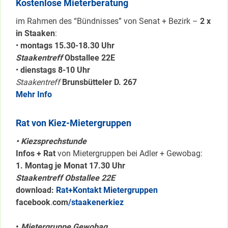
Kostenlose Mieterberatung
im Rahmen des “Bündnisses” von Senat + Bezirk –
2 x
in Staaken
:
•
montags 15.30-18.30 Uhr
Staakentreff
Obstallee 22E
•
dienstags 8-10 Uhr
Staakentreff
Brunsbütteler D. 267
Mehr Info
Rat von Kiez-Mietergruppen
• Kiezsprechstunde
Infos + Rat
von Mietergruppen bei Adler + Gewobag:
1. Montag je Monat 17.30 Uhr
Staakentreff Obstallee 22E
download:
Rat+Kontakt Mietergruppen
facebook
.
com
/staakenerkiez
•
Mietergruppe Gewobag