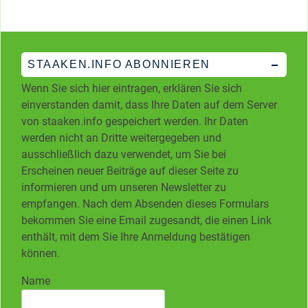
STAAKEN.INFO ABONNIEREN
Wenn Sie sich hier eintragen, erklären Sie sich
einverstanden damit, dass Ihre Daten auf dem Server
von staaken.info gespeichert werden. Ihr Daten
werden nicht an Dritte weitergegeben und
ausschließlich dazu verwendet, um Sie bei
Erscheinen neuer Beiträge auf dieser Seite zu
informieren und um unseren Newsletter zu
empfangen. Nach dem Absenden dieses Formulars
bekommen Sie eine Email zugesandt, die einen Link
enthält, mit dem Sie Ihre Anmeldung bestätigen
können.
Name