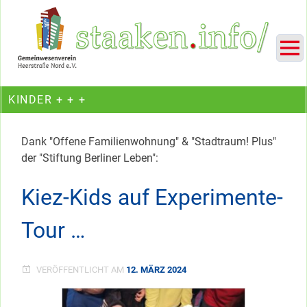
Skip
Ein Projekt des Gemeinwesenvereins Heerstraße Nord
to
content
KINDER + + +
Dank "Offene Familienwohnung" & "Stadtraum! Plus"
der "Stiftung Berliner Leben":
Kiez-Kids auf Experimente-
Tour …
VERÖFFENTLICHT AM
12. MÄRZ 2024