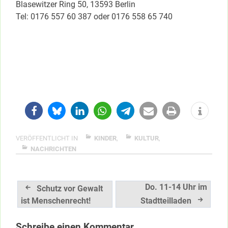
Blasewitzer Ring 50, 13593 Berlin
Tel: 0176 557 60 387 oder 0176 558 65 740
VERÖFFENTLICHT IN
KINDER
,
KULTUR
,
NACHRICHTEN
Beitragsnavigation
Do. 11-14 Uhr im
Schutz vor Gewalt
ist Menschenrecht!
Stadtteilladen
Schreibe einen Kommentar