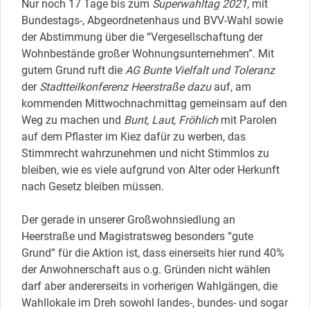
Nur noch 17 Tage bis zum
Superwahltag 2021
, mit
Bundestags-, Abgeordnetenhaus und BVV-Wahl sowie
der Abstimmung über die “Vergesellschaftung der
Wohnbestände großer Wohnungsunternehmen”. Mit
gutem Grund ruft die
AG Bunte Vielfalt und Toleranz
der
Stadtteilkonferenz Heerstraße dazu
auf, am
kommenden Mittwochnachmittag gemeinsam auf den
Weg zu machen und
Bunt, Laut, Fröhlich
mit Parolen
auf dem Pflaster im Kiez dafür zu werben, das
Stimmrecht wahrzunehmen und nicht Stimmlos zu
bleiben, wie es viele aufgrund von Alter oder Herkunft
nach Gesetz bleiben müssen.
Der gerade in unserer Großwohnsiedlung an
Heerstraße und Magistratsweg besonders “gute
Grund” für die Aktion ist, dass einerseits hier rund 40%
der Anwohnerschaft aus o.g. Gründen nicht wählen
darf aber andererseits in vorherigen Wahlgängen, die
Wahllokale im Dreh sowohl landes-, bundes- und sogar