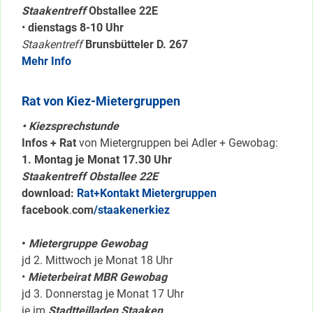
Staakentreff
Obstallee 22E
•
dienstags 8-10 Uhr
Staakentreff
Brunsbütteler D. 267
Mehr Info
Rat von Kiez-Mietergruppen
• Kiezsprechstunde
Infos + Rat
von Mietergruppen bei Adler + Gewobag:
1. Montag je Monat 17.30 Uhr
Staakentreff Obstallee 22E
download:
Rat+Kontakt Mietergruppen
facebook
.
com
/staakenerkiez
•
Mietergruppe Gewobag
jd 2. Mittwoch je Monat 18 Uhr
•
Mieterbeirat MBR Gewobag
jd 3. Donnerstag je Monat 17 Uhr
je im
Stadtteilladen Staaken