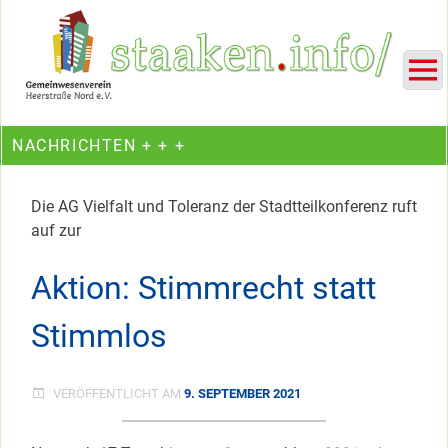
Skip
Ein Projekt des Gemeinwesenvereins Heerstraße Nord
to
content
NACHRICHTEN + + +
Die AG Vielfalt und Toleranz der Stadtteilkonferenz ruft
auf zur
Aktion: Stimmrecht statt
Stimmlos
VERÖFFENTLICHT AM
9. SEPTEMBER 2021