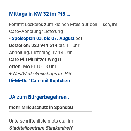
Mittags in KW 32 im Pi8 …
kommt Leckeres zum kleinen Preis auf den Tisch, im
Café+Abholung/Lieferung
•
Speiseplan 03. bis 07. August
pdf
Bestellen: 322 94
4 514
bis 11 Uhr
Abholung/Lieferung 12-14 Uhr
Café Pi8 Pillnitzer Weg 8
offen:
Mo-Fr 10-18 Uhr
+
NestWerk-Workshops im Pi8
:
Di-Mi-Do “Café mit Köpfchen
JA zum Bürgerbegehren ..
mehr Milieuschutz in Spandau
Unterschriftenliste gibts u.a. im
Stadtteilzentrum Staakentreff