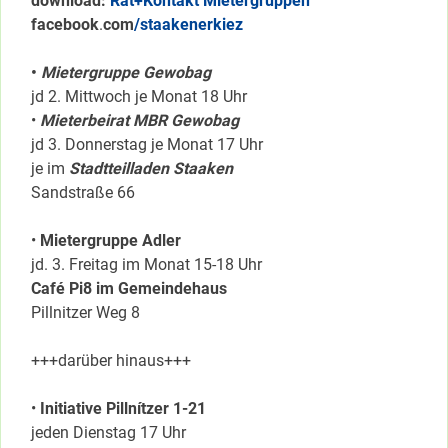
download:
Rat+Kontakt Mietergruppen
facebook
.
com
/staakenerkiez
•
Mietergruppe Gewobag
jd 2. Mittwoch je Monat 18 Uhr
•
Mieterbeirat MBR Gewobag
jd 3. Donnerstag je Monat 17 Uhr
je im
Stadtteilladen Staaken
Sandstraße 66
•
Mietergruppe Adler
jd. 3. Freitag im Monat 15-18 Uhr
Café Pi8 im Gemeindehaus
Pillnitzer Weg 8
+++darüber hinaus+++
•
Initiative Pillnítzer 1-21
jeden Dienstag 17 Uhr