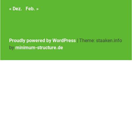
« Dez.
Feb. »
Proudly powered by WordPress
|
Theme: staaken.info
by
minimum-structure.de