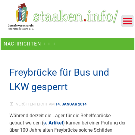
Skip
Ein Projekt des Gemeinwesenvereins Heerstraße Nord
to
content
NACHRICHTEN + + +
Freybrücke für Bus und
LKW gesperrt
VERÖFFENTLICHT AM
14. JANUAR 2014
Während derzeit die Lager für die Behelfsbrücke
gebaut werden (
s. Artikel
) kamen bei einer Prüfung der
über 100 Jahre alten Freybrücke solche Schäden