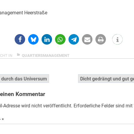
anagement Heerstraße
CHT IN
QUARTIERSMANAGEMENT
snavigation
 durch das Universum
Dicht gedrängt und gut g
 einen Kommentar
l-Adresse wird nicht veröffentlicht.
Erforderliche Felder sind mit
r
*