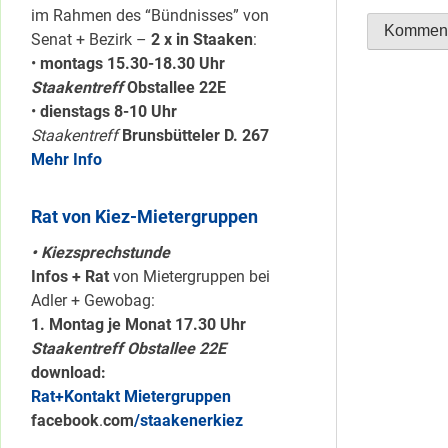
im Rahmen des “Bündnisses” von
Senat + Bezirk –
2 x in Staaken
:
•
montags 15.30-18.30 Uhr
Staakentreff
Obstallee 22E
•
dienstags 8-10 Uhr
Staakentreff
Brunsbütteler D. 267
Mehr Info
Rat von Kiez-Mietergruppen
• Kiezsprechstunde
Infos + Rat
von Mietergruppen bei
Adler + Gewobag:
1. Montag je Monat 17.30 Uhr
Staakentreff Obstallee 22E
download:
Rat+Kontakt Mietergruppen
facebook
.
com
/staakenerkiez