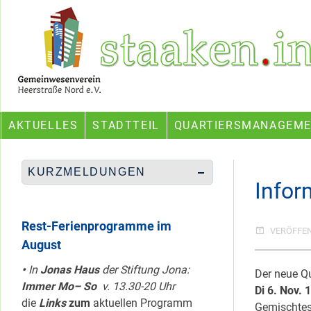
Skip
Ein Projekt des Gemeinwesenvereins Heerstraße Nord
to
content
AKTUELLES
STADTTEIL
QUARTIERSMANAGEM
KURZMELDUNGEN
Infor
Rest-Ferienprogramme im
VERÖFFE
August
•
In
Jonas Haus
der Stiftung Jona:
Der neue Qu
Immer Mo– So
v. 13.30-20 Uhr
Di 6. Nov. 
die
Links
zum
aktuellen Programm
Gemischtes