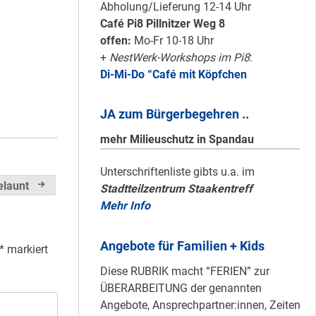
Karten für den
Abholung/Lieferung 12-14 Uhr
neuen Quartiersrat
Café Pi8 Pillnitzer Weg 8
2023-25 …
offen:
Mo-Fr 10-18 Uhr
+
NestWerk-Workshops im Pi8
:
Di-Mi-Do “Café mit Köpfchen
Ein echtes “PLUS”
für Heerstraße
JA zum Bürgerbegehren ..
Nord …
mehr Milieuschutz in Spandau
Staaken: Immer
Unterschriftenliste gibts u.a. im
elaunt
Stadtteilzentrum Staakentreff
schön sauber
Mehr Info
halten!
Angebote für Familien + Kids
*
markiert
Neuer Look für’s
Diese RUBRIK macht “FERIEN” zur
#Nachbarschaftmachen
ÜBERARBEITUNG der genannten
Angebote, Ansprechpartner:innen, Zeiten