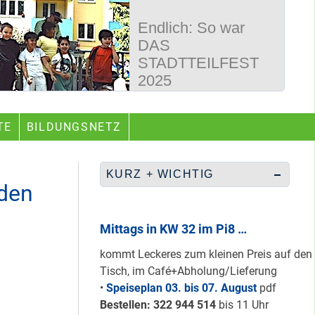
Endlich: So war
DAS
STADTTEILFEST
2025
50 Jahre
TE
BILDUNGSNETZ
Wegbereiter &
guter Begleiter …
KURZ + WICHTIG
iden
Rüberretten was
geht & sich
Mittags in KW 32 im Pi8 …
ABSCHAFFEN!
kommt Leckeres zum kleinen Preis auf den
Tisch, im Café+Abholung/Lieferung
•
Speiseplan 03. bis 07. August
pdf
Nur grüne & gelbe
Bestellen: 322 94
4 514
bis 11 Uhr