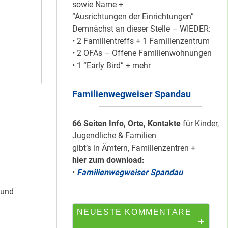
sowie Name +
“Ausrichtungen der Einrichtungen”
Demnächst an dieser Stelle – WIEDER:
Mit dem
• 2 Familientreffs + 1 Familienzentrum
“Redemobil” im
• 2 OFAs – Offene Familienwohnungen
Kiez unterwegs …
• 1 “Early Bird” + mehr
Familienwegweiser Spandau
Lokale Register-
Anlaufstelle in
Staaken
66 Seiten Info, Orte, Kontakte
für Kinder,
Jugendliche & Familien
gibt’s in Ämtern, Familienzentren +
hier zum download:
Silber für
•
Familienwegweiser Spandau
Bildungsnetz
Heerstraße
 und
NEUESTE KOMMENTARE