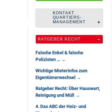
HipHop-Video: Das
ist Mein Viertel!
KONTAKT
QUARTIERS-
MANAGEMENT
Mit Mieter-Kohle
RATGEBER RECHT
auf Senats-Kohle
errichtet
Falsche Enkel & falsche
Polizisten …
→
Wie Staaken zu
Wichtige Mieterinfos zum
zwei Hahnebergen
Eigentümerwechsel
→
kam
Ratgeber Recht: Über Hauswart,
Reinigung und Müll
→
100 Jahre
Heerstraße
4. Das ABC der Heiz- und