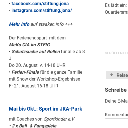
•
facebook.com/stiftung.jona
Es lädt ein:
•
instagram.com/stiftung.jona/
Quartiersm
Mehr Info
auf staaken.info +++
Der Ferienendspurt mit dem
MeKo CIA im STEIG
•
Schatzsuche auf Rollen
für alle ab 8
VERÖFFENTLI
J.
Do 20. August v. 14-18 UHR
•
Ferien-Finale
für die ganze Familie
Beitrag
Reise
mit Show der Workshop-Ergebnisse
Fr 21. August 16-18 UHR
Schreibe
Deine E-Mai
Mai bis Okt.: Sport im JKA-Park
Kommenta
mit Coaches von
Sportkinder e.V
• 2 x Ball- & Fangspiele