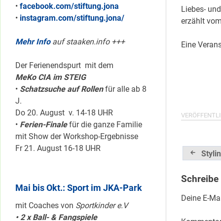
•
facebook.com/stiftung.jona
Liebes- und
•
instagram.com/stiftung.jona/
erzählt vo
Mehr Info
auf staaken.info +++
Eine Verans
Der Ferienendspurt mit dem
MeKo CIA im STEIG
•
Schatzsuche auf Rollen
für alle ab 8
J.
Do 20. August v. 14-18 UHR
VERÖFFENTLI
•
Ferien-Finale
für die ganze Familie
mit Show der Workshop-Ergebnisse
Fr 21. August 16-18 UHR
Beitrag
Styli
Schreibe
Mai bis Okt.: Sport im JKA-Park
Deine E-Mai
mit Coaches von
Sportkinder e.V
• 2 x Ball- & Fangspiele