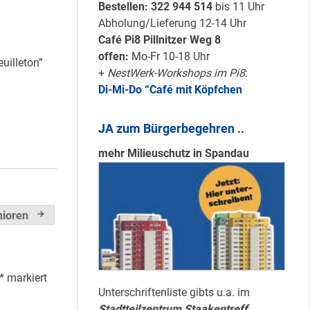
Karten für den
Bestellen: 322 94
4 514
bis 11 Uhr
neuen Quartiersrat
Abholung/Lieferung 12-14 Uhr
2023-25 …
Café Pi8 Pillnitzer Weg 8
offen:
Mo-Fr 10-18 Uhr
uilleton”
+
NestWerk-Workshops im Pi8
:
Ein echtes “PLUS”
Di-Mi-Do “Café mit Köpfchen
für Heerstraße
Nord …
JA zum Bürgerbegehren ..
mehr Milieuschutz in Spandau
Staaken: Immer
schön sauber
halten!
nioren
Neuer Look für’s
#Nachbarschaftmachen
*
markiert
Unterschriftenliste gibts u.a. im
Stadtteilzentrum Staakentreff