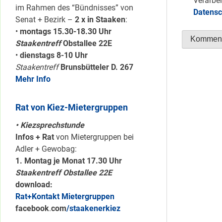
Verarbei
im Rahmen des “Bündnisses” von
Datensc
Senat + Bezirk –
2 x in Staaken
:
•
montags 15.30-18.30 Uhr
Staakentreff
Obstallee 22E
•
dienstags 8-10 Uhr
Staakentreff
Brunsbütteler D. 267
Mehr Info
Rat von Kiez-Mietergruppen
• Kiezsprechstunde
Infos + Rat
von Mietergruppen bei
Adler + Gewobag:
1. Montag je Monat 17.30 Uhr
Staakentreff Obstallee 22E
download:
Rat+Kontakt Mietergruppen
facebook
.
com
/staakenerkiez