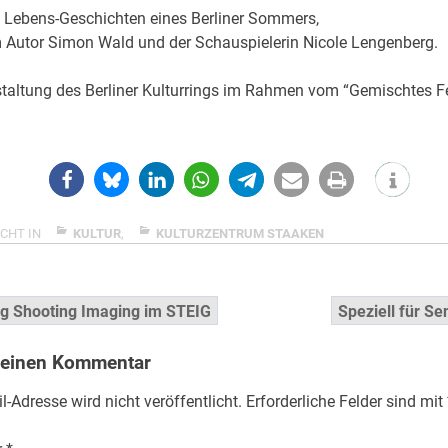
 Lebens-Geschichten eines Berliner Sommers,
m Autor Simon Wald und der Schauspielerin Nicole Lengenberg.
taltung des Berliner Kulturrings im Rahmen vom “Gemischtes Fe
CHT IN
KULTUR
,
KULTURZENTRUM STAAKEN
snavigation
ng Shooting Imaging im STEIG
Speziell für Se
 einen Kommentar
l-Adresse wird nicht veröffentlicht.
Erforderliche Felder sind mit