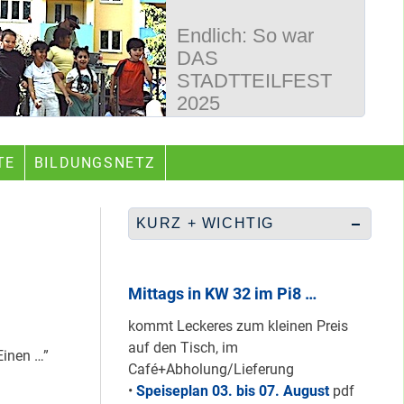
Endlich: So war
DAS
STADTTEILFEST
2025
50 Jahre
TE
BILDUNGSNETZ
Wegbereiter &
guter Begleiter …
KURZ + WICHTIG
Rüberretten was
geht & sich
Mittags in KW 32 im Pi8 …
ABSCHAFFEN!
kommt Leckeres zum kleinen Preis
auf den Tisch, im
inen …”
Café+Abholung/Lieferung
Nur grüne & gelbe
•
Speiseplan 03. bis 07. August
pdf