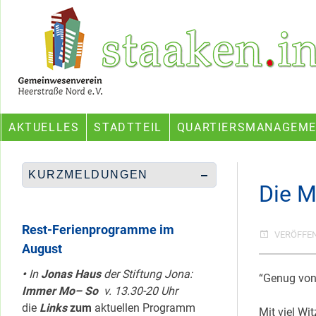
Skip
Ein Projekt des Gemeinwesenvereins Heerstraße Nord
to
content
AKTUELLES
STADTTEIL
QUARTIERSMANAGEM
KURZMELDUNGEN
Die M
Rest-Ferienprogramme im
VERÖFFE
August
•
In
Jonas Haus
der Stiftung Jona:
“Genug von
Immer Mo– So
v. 13.30-20 Uhr
die
Links
zum
aktuellen Programm
Mit viel Wit