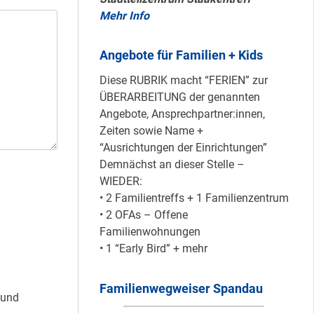
Mehr Info
Mit dem
Angebote für Familien + Kids
“Redemobil” im
Kiez unterwegs …
Diese RUBRIK macht “FERIEN” zur
ÜBERARBEITUNG der genannten
Angebote, Ansprechpartner:innen,
Zeiten sowie Name +
Lokale Register-
“Ausrichtungen der Einrichtungen”
Anlaufstelle in
Demnächst an dieser Stelle –
Staaken
WIEDER:
• 2 Familientreffs + 1 Familienzentrum
• 2 OFAs – Offene
Silber für
Familienwohnungen
Bildungsnetz
• 1 “Early Bird” + mehr
Heerstraße
Familienwegweiser Spandau
 und