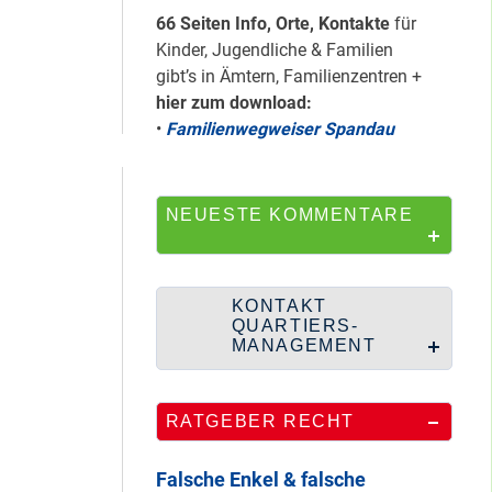
HipHop-Video: Das
66 Seiten Info, Orte, Kontakte
für
ist Mein Viertel!
Kinder, Jugendliche & Familien
gibt’s in Ämtern, Familienzentren +
hier zum download:
•
Familienwegweiser Spandau
Mit Mieter-Kohle
auf Senats-Kohle
errichtet
NEUESTE KOMMENTARE
Wie Staaken zu
KONTAKT
zwei Hahnebergen
QUARTIERS-
kam
MANAGEMENT
RATGEBER RECHT
100 Jahre
Heerstraße
Falsche Enkel & falsche