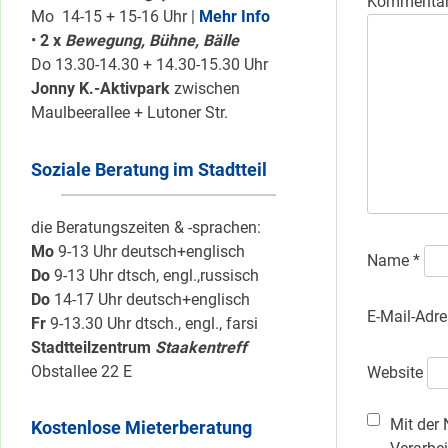
Kommenta
Mo 14-15 + 15-16 Uhr |
Mehr Info
•
2 x
Bewegung, Bühne, Bälle
Do 13.30-14.30 + 14.30-15.30 Uhr
Jonny K.-Aktivpark
zwischen
Maulbeerallee + Lutoner Str.
Soziale Beratung im Stadtteil
die Beratungszeiten & -sprachen:
Mo
9-13 Uhr deutsch+englisch
Name
*
Do
9-13 Uhr dtsch, engl.,russisch
Do
14-17 Uhr deutsch+englisch
E-Mail-Adr
Fr
9-13.30 Uhr dtsch., engl., farsi
Stadtteilzentrum
Staakentreff
Obstallee 22 E
Website
Mit der 
Kostenlose Mieterberatung