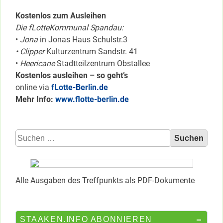
Kostenlos zum Ausleihen
Die fLotteKommunal Spandau:
•
Jona
in Jonas Haus Schulstr.3
• Clipper
Kulturzentrum Sandstr. 41
•
Heericane
Stadtteilzentrum Obstallee
Kostenlos ausleihen – so geht’s
online via
fLotte-Berlin.de
Mehr Info:
www.flotte-berlin.de
Suchen
nach:
Alle Ausgaben des Treffpunkts als PDF-Dokumente
STAAKEN.INFO ABONNIEREN