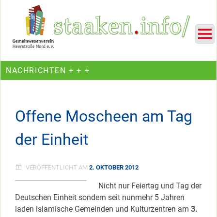
Skip
Ein Projekt des Gemeinwesenvereins Heerstraße Nord
to
content
NACHRICHTEN + + +
Offene Moscheen am Tag
der Einheit
VERÖFFENTLICHT AM
2. OKTOBER 2012
Nicht nur Feiertag und Tag der
Deutschen Einheit sondern seit nunmehr 5 Jahren
laden islamische Gemeinden und Kulturzentren am
3.