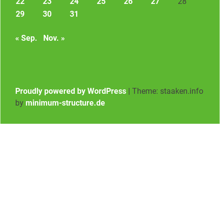
22
23
24
25
26
27
28
29
30
31
« Sep.
Nov. »
Proudly powered by WordPress
|
Theme: staaken.info
by
minimum-structure.de