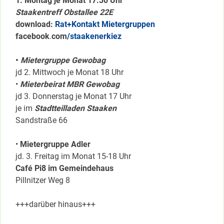
1. Montag je Monat 17.30 Uhr
Staakentreff Obstallee 22E
download:
Rat+Kontakt Mietergruppen
facebook
.
com
/staakenerkiez
•
Mietergruppe Gewobag
jd 2. Mittwoch je Monat 18 Uhr
•
Mieterbeirat MBR Gewobag
jd 3. Donnerstag je Monat 17 Uhr
je im
Stadtteilladen Staaken
Sandstraße 66
•
Mietergruppe Adler
jd. 3. Freitag im Monat 15-18 Uhr
Café Pi8 im Gemeindehaus
Pillnitzer Weg 8
+++darüber hinaus+++