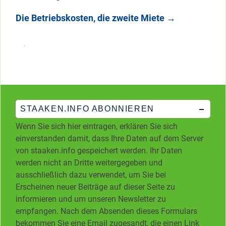
Die Betriebskosten, die zweite Miete
→
STAAKEN.INFO ABONNIEREN
Wenn Sie sich hier eintragen, erklären Sie sich
einverstanden damit, dass Ihre Daten auf dem Server
von staaken.info gespeichert werden. Ihr Daten
werden nicht an Dritte weitergegeben und
ausschließlich dazu verwendet, um Sie bei
Erscheinen neuer Beiträge auf dieser Seite zu
informieren und um unseren Newsletter zu
empfangen. Nach dem Absenden dieses Formulars
bekommen Sie eine Email zugesandt, die einen Link