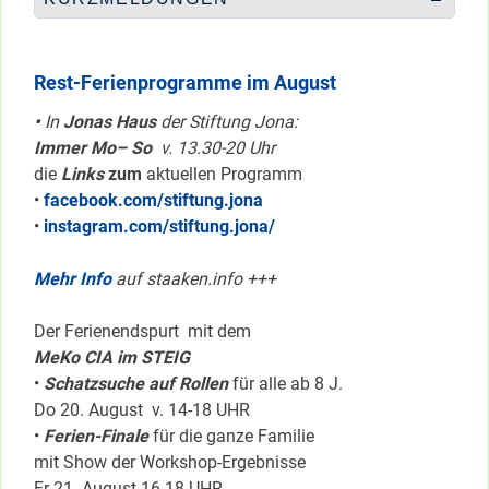
Rest-Ferienprogramme im August
•
In
Jonas Haus
der Stiftung Jona:
Immer Mo– So
v. 13.30-20 Uhr
die
Links
zum
aktuellen Programm
•
facebook.com/stiftung.jona
•
instagram.com/stiftung.jona/
Mehr Info
auf staaken.info +++
Der Ferienendspurt mit dem
MeKo CIA im STEIG
•
Schatzsuche auf Rollen
für alle ab 8 J.
Do 20. August v. 14-18 UHR
•
Ferien-Finale
für die ganze Familie
mit Show der Workshop-Ergebnisse
Fr 21. August 16-18 UHR