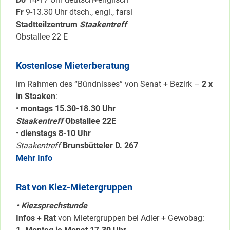
Fr
9-13.30 Uhr dtsch., engl., farsi
Stadtteilzentrum
Staakentreff
Obstallee 22 E
Kostenlose Mieterberatung
im Rahmen des “Bündnisses” von Senat + Bezirk –
2 x
in Staaken
:
•
montags 15.30-18.30 Uhr
Staakentreff
Obstallee 22E
•
dienstags 8-10 Uhr
Staakentreff
Brunsbütteler D. 267
Mehr Info
Rat von Kiez-Mietergruppen
• Kiezsprechstunde
Infos + Rat
von Mietergruppen bei Adler + Gewobag: